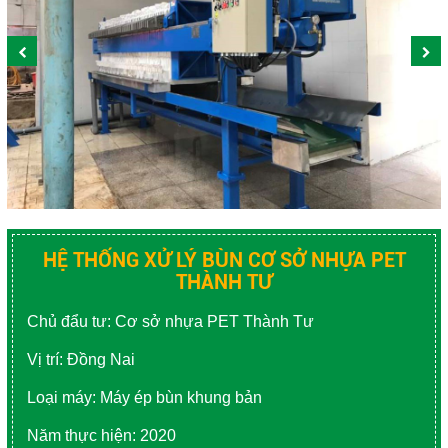
SẢN XUẤT NHỰA
NGÀNH GIẤY - BỘT GIẤY
NGÀNH Y TẾ - DƯỢC PHẨM
NGÀNH NGHỀ KHÁC
Close
HỆ THỐNG XỬ LÝ BÙN CƠ SỞ NHỰA PET
THÀNH TƯ
Chủ đẩu tư: Cơ sở nhựa PET Thành Tư
Vị trí: Đồng Nai
Loại máy: Máy ép bùn khung bản
Năm thực hiện: 2020