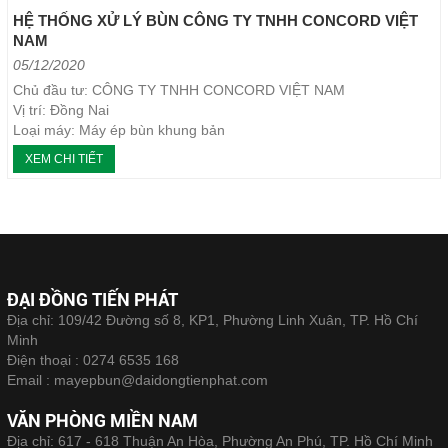
HỆ THỐNG XỬ LÝ BÙN CÔNG TY TNHH CONCORD VIỆT
NAM
05/12/2020
Chủ đầu tư: CÔNG TY TNHH CONCORD VIỆT NAM
Vị trí: Đồng Nai
Loại máy: Máy ép bùn khung bản
Năm thực hiện: 2020
XEM CHI TIẾT
ĐẠI ĐỒNG TIẾN PHÁT
Địa chỉ: 109/42 Đường số 8, KP1, Phường Linh Xuân, TP. Hồ Chí
Minh
Điện thoại :
0274 6535 168
Email :
mayepbun@daidongtienphat.com
VĂN PHÒNG MIỀN NAM
Địa chỉ: 617 - 618 Thuận An Hòa, Phường An Phú, TP. Hồ Chí Minh