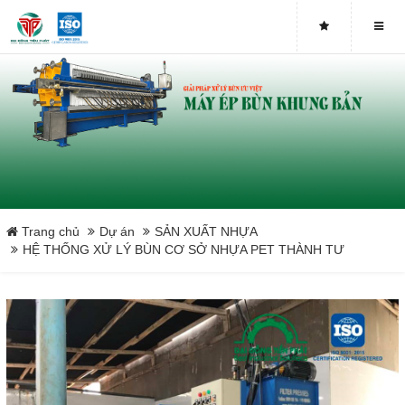
NGÀNH SẢN XUẤT Ô TÔ - XE MÁY
NGÀNH DỆT MAY - DỆT NHUỘM
XỬ LÝ CHẤT THẢI IN ẤN
NGÀNH XI MẠ
NGÀNH SẢN XUẤT HÓA CHẤT
Trang chủ
Dự án
SẢN XUẤT NHỰA
HỆ THỐNG XỬ LÝ BÙN CƠ SỞ NHỰA PET THÀNH TƯ
NGÀNH PHÂN BÓN
NGÀNH SẮT THÉP - KIM LOẠI
NGÀNH SẢN XUẤT BAO BÌ
NGÀNH GỐM XỨ