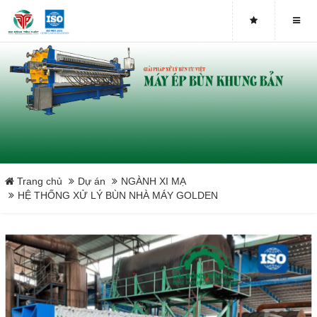
NGÀNH SẢN XUẤT Ô TÔ - XE MÁY
NGÀNH DỆT MAY - DỆT NHUỘM
XỬ LÝ CHẤT THẢI IN ẤN
NGÀNH XI MẠ
NGÀNH SẢN XUẤT HÓA CHẤT
Trang chủ
Dự án
NGÀNH XI MẠ
HỆ THỐNG XỬ LÝ BÙN NHÀ MÁY GOLDEN
NGÀNH PHÂN BÓN
NGÀNH SẮT THÉP - KIM LOẠI
NGÀNH SẢN XUẤT BAO BÌ
NGÀNH GỐM XỨ