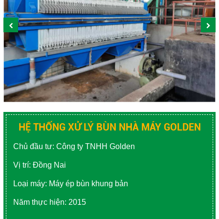
SẢN XUẤT NHỰA
NGÀNH GIẤY - BỘT GIẤY
NGÀNH Y TẾ - DƯỢC PHẨM
NGÀNH NGHỀ KHÁC
Close
HỆ THỐNG XỬ LÝ BÙN NHÀ MÁY GOLDEN
Chủ đầu tư: Công ty TNHH Golden
Vị trí: Đồng Nai
Loại máy: Máy ép bùn khung bản
Năm thực hiện: 2015