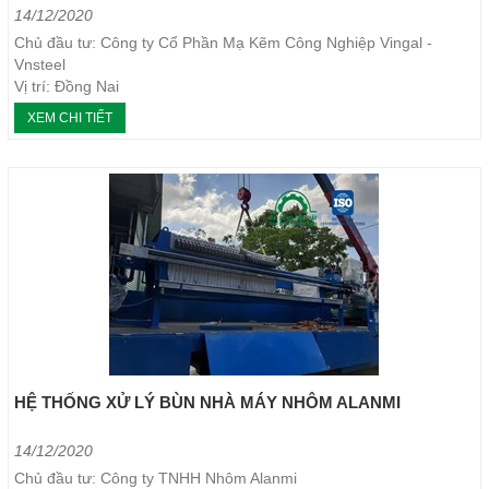
14/12/2020
Chủ đầu tư: Công ty Cổ Phần Mạ Kẽm Công Nghiệp Vingal -
Vnsteel
Vị trí: Đồng Nai
Loại máy: Máy ép bùn khung bản
XEM CHI TIẾT
Năm thực hiện: 2020
HỆ THỐNG XỬ LÝ BÙN NHÀ MÁY NHÔM ALANMI
14/12/2020
Chủ đầu tư: Công ty TNHH Nhôm Alanmi