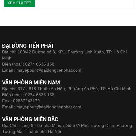
Năm thực hiện: 2017
XEM CHI TIẾT
ĐẠI ĐỒNG TIẾN PHÁT
Địa chỉ: 109/42 Đường số 8, KP1, Phường Linh Xuân, TP. Hồ Chí
Minh
Điện thoại :
0274 6535 168
Email :
mayepbun@daidongtienphat.com
VĂN PHÒNG MIỀN NAM
Địa chỉ: 617 - 618 Thuận An Hòa, Phường An Phú, TP. Hồ Chí Minh
Điện thoại :
0274 6535 168
Fax :
02837243179
Email :
mayepbun@daidongtienphat.com
VĂN PHÒNG MIỀN BẮC
Địa Chỉ : Tầng 9 Tòa nhà Minori, Số 67A Phố Trương Định, Phường
Tương Mai, Thành phố Hà Nội