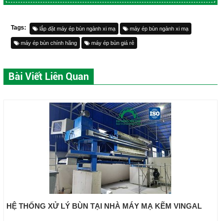
Tags:
lắp đặt máy ép bùn ngành xi mạ
máy ép bùn ngành xi mạ
máy ép bùn chính hãng
máy ép bùn giá rẻ
Bài Viết Liên Quan
HỆ THỐNG XỬ LÝ BÙN TẠI NHÀ MÁY MẠ KẼM VINGAL