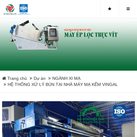
NGÀNH SẢN XUẤT Ô TÔ - XE MÁY
NGÀNH DỆT MAY - DỆT NHUỘM
XỬ LÝ CHẤT THẢI IN ẤN
NGÀNH XI MẠ
NGÀNH SẢN XUẤT HÓA CHẤT
Trang chủ
Dự án
NGÀNH XI MẠ
HỆ THỐNG XỬ LÝ BÙN TẠI NHÀ MÁY MẠ KẼM VINGAL
NGÀNH PHÂN BÓN
NGÀNH SẮT THÉP - KIM LOẠI
NGÀNH SẢN XUẤT BAO BÌ
NGÀNH GỐM XỨ