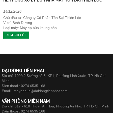
HỆ THỐNG XỬ LÝ BÙN NHÀ MÁY TÔN ĐẠI THIÊN LỘC
14/12/2020
Chủ đầu tư: Công ty Cổ Phần Tôn Đại Thiên Lộc
Vị trí: Bình Dương
Loại máy: Máy ép bùn khung bản
Năm thực hiện: 2017
XEM CHI TIẾT
ĐẠI ĐỒNG TIẾN PHÁT
Địa chỉ: 109/42 Đường số 8, KP1, Phường Linh Xuân, TP. Hồ Chí
Minh
Điện thoại :
0274 6535 168
Email :
mayepbun@daidongtienphat.com
VĂN PHÒNG MIỀN NAM
Địa chỉ: 617 - 618 Thuận An Hòa, Phường An Phú, TP. Hồ Chí Minh
Điện thoại :
0274 6535 168