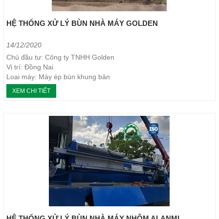
HỆ THỐNG XỬ LÝ BÙN NHÀ MÁY GOLDEN
14/12/2020
Chủ đầu tư: Công ty TNHH Golden
Vị trí: Đồng Nai
Loại máy: Máy ép bùn khung bản
Năm thực hiện: 2015
XEM CHI TIẾT
HỆ THỐNG XỬ LÝ BÙN NHÀ MÁY NHÔM ALANMI