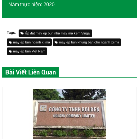
Năm thực hiện: 2020
Tags:
lắp đặt máy ép bùn nhà máy mạ kẽm Vingal
máy ép bùn ngành xi mạ
máy ép bùn khung bản cho ngành xi mạ
máy ép bùn Việt Nam
Bài Viết Liên Quan