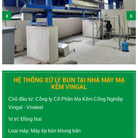
SẢN XUẤT NHỰA
NGÀNH GIẤY - BỘT GIẤY
NGÀNH Y TẾ - DƯỢC PHẨM
NGÀNH NGHỀ KHÁC
Close
HỆ THỐNG XỬ LÝ BÙN TẠI NHÀ MÁY MẠ
KẼM VINGAL
Chủ đầu tư: Công ty Cổ Phần Mạ Kẽm Công Nghiệp
Vingal - Vnsteel
Vị trí: Đồng Nai
Loại máy: Máy ép bùn khung bản