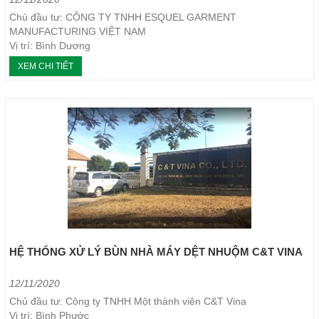
Chủ đầu tư: CÔNG TY TNHH ESQUEL GARMENT
MANUFACTURING VIỆT NAM
Vị trí: Bình Dương
Loại máy: Máy ép bùn khung bản
XEM CHI TIẾT
Năm thực hiện: 11/2016
HỆ THỐNG XỬ LÝ BÙN NHÀ MÁY DỆT NHUỘM C&T VINA
12/11/2020
Chủ đầu tư: Công ty TNHH Một thành viên C&T Vina
Vị trí: Bình Phước