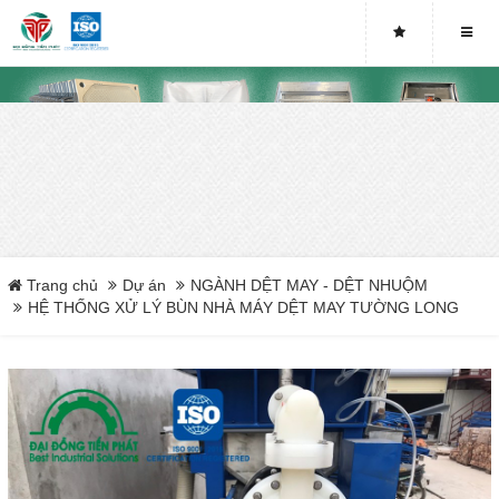
NGÀNH SẢN XUẤT Ô TÔ - XE MÁY
NGÀNH DỆT MAY - DỆT NHUỘM
XỬ LÝ CHẤT THẢI IN ẤN
NGÀNH XI MẠ
NGÀNH SẢN XUẤT HÓA CHẤT
Trang chủ
Dự án
NGÀNH DỆT MAY - DỆT NHUỘM
HỆ THỐNG XỬ LÝ BÙN NHÀ MÁY DỆT MAY TƯỜNG LONG
NGÀNH PHÂN BÓN
NGÀNH SẮT THÉP - KIM LOẠI
NGÀNH SẢN XUẤT BAO BÌ
NGÀNH GỐM XỨ