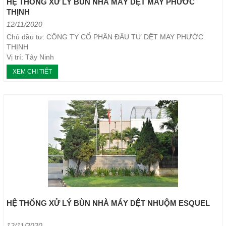
HỆ THỐNG XỬ LÝ BÙN NHÀ MÁY DỆT MAY PHƯỚC
THỊNH
12/11/2020
Chủ đầu tư: CÔNG TY CỔ PHẦN ĐẦU TƯ DỆT MAY PHƯỚC
THỊNH
Vị trí: Tây Ninh
Loại máy: Máy ép bùn khung bản
XEM CHI TIẾT
Năm thực hiện: 03/2018
HỆ THỐNG XỬ LÝ BÙN NHÀ MÁY DỆT NHUỘM ESQUEL
12/11/2020