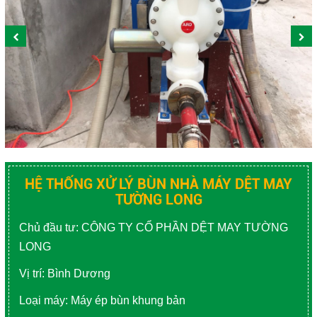
SẢN XUẤT NHỰA
NGÀNH GIẤY - BỘT GIẤY
NGÀNH Y TẾ - DƯỢC PHẨM
NGÀNH NGHỀ KHÁC
Close
HỆ THỐNG XỬ LÝ BÙN NHÀ MÁY DỆT MAY
TƯỜNG LONG
Chủ đầu tư: CÔNG TY CỔ PHẦN DỆT MAY TƯỜNG
LONG
Vị trí: Bình Dương
Loại máy: Máy ép bùn khung bản