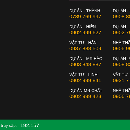
DỰ ÁN - THÀNH
DỰ ÁN -
0789 769 997
0908 8
DỰ ÁN - HIÊN
DỰ ÁN -
0902 999 627
0902 7
VẬT TƯ - HÂN
NHÀ TH
0937 888 509
0906 9
DỰ ÁN - MR HÀO
DỰ ÁN -
0903 848 887
0908 8
VẬT TƯ - LINH
VẬT TƯ 
0902 999 841
0931 7
DỰ ÁN-MR CHẤT
NHÀ THẦ
0902 999 423
0906 7
192.157
truy cập: