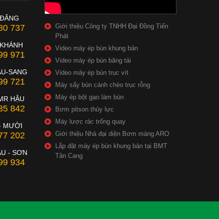
 ĐĂNG
Giới thiệu Công ty TNHH Đại Đồng Tiến
80 737
Phát
 KHÁNH
Video máy ép bùn khung bản
99 971
Video máy ép bùn băng tải
ẦU-SANG
Video máy ép bùn trục vít
99 721
Máy sấy bùn cánh chèo trục rỗng
Máy ép bột gạo làm bún
MR HẬU
35 842
Bơm pitson thủy lực
Máy lược rác trống quay
- MƯỜI
Giới thiệu Nhà đại diện Bơm màng ARO
77 202
Lắp đặt máy ép bùn khung bản tại BMT
U - SƠN
Tân Cang
99 934