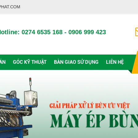
PHAT.COM
otline: 0274 6535 168 - 0906 999 423
ÁN
GÓC KỸ THUẬT
BÀN GIAO SỬ DỤNG
LIÊN HỆ