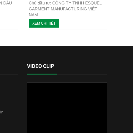
ẦN ĐẦU
Chủ đầu tư: CÔNG TY TNHH ESQUEL
GARMENT MANUFACTURING VIỆT
NAM
ản
Vị trí: Bình Dương
XEM CHI TIẾT
Loại máy: Máy ép bùn khung bản
Năm thực hiện: 11/2016
VIDEO CLIP
ên