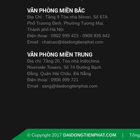
VĂN PHÒNG MIỀN BẮC
Địa Chỉ : Tầng 9 Tòa nhà Minori, Số 67A
Phố Trương Định, Phường Tương Mai,
Thành phố Hà Nội
Điện thoại :
0902 999 423 - 0908 835 842
Email :
chatcao@daidongtienphat.com
VĂN PHÒNG MIỀN TRUNG
Địa chỉ: Tầng 20, Tòa nhà Indochina
Riverside Towers, Số 74 Đường Bạch
Đằng, Quận Hải Châu, Đà Nẵng
Điện thoại :
0906 999 721
Email :
sang@daidongtienphat.com
© Copyright 2017
DAIDONGTIENPHAT.COM
.
Tổng 