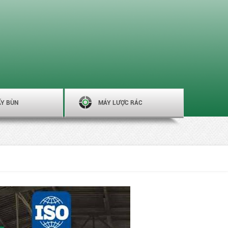
ẤY BÙN
MÁY LƯỢC RÁC