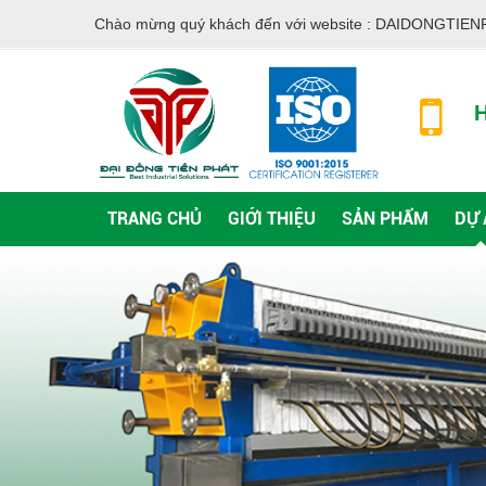
Chào mừng quý khách đến với website :
DAIDONGTIEN
H
TRANG CHỦ
GIỚI THIỆU
SẢN PHẨM
DỰ 