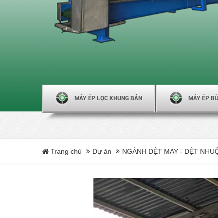
MÁY ÉP LỌC KHUNG BẢN
MÁY ÉP BÙ
Trang chủ
Dự án
NGÀNH DỆT MAY - DỆT NHU