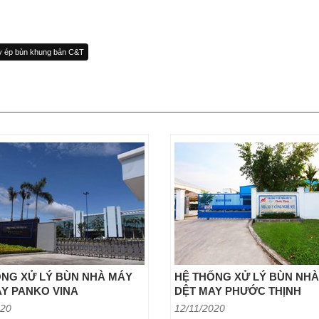
y ép bùn khung bản C&T
ỐNG XỬ LÝ BÙN NHÀ MÁY
HỆ THỐNG XỬ LÝ BÙN NH
Y PANKO VINA
DỆT MAY PHƯỚC THỊNH
020
12/11/2020