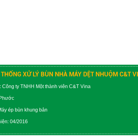
 THỐNG XỬ LÝ BÙN NHÀ MÁY DỆT NHUỘM C&T V
: Công ty TNHH Một thành viên C&T Vina
h Phước
Máy ép bùn khung bản
iện: 04/2016