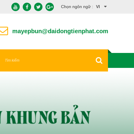
Chọn ngôn ngữ :
VI
EN
mayepbun@daidongtienphat.com