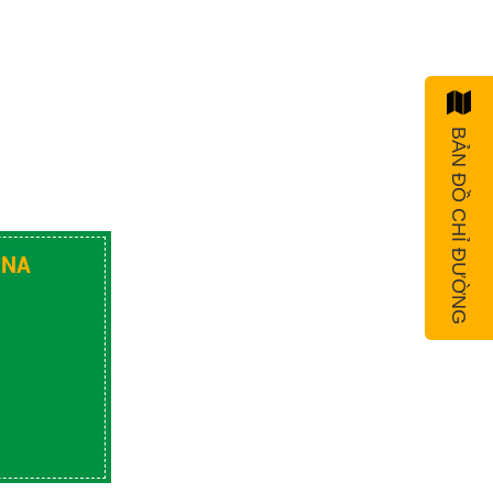
BẢN ĐỒ CHỈ ĐƯỜNG
INA