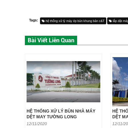
Tags:
hệ thống xử lý máy ép bùn khung bản c&T
lắp đặt má
Bài Viết Liên Quan
HỆ THỐNG XỬ LÝ BÙN NHÀ MÁY
HỆ TH
DỆT MAY TƯỜNG LONG
DỆT MA
12/11/2020
12/11/2