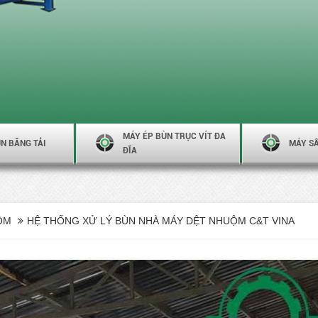
MÁY ÉP BÙN TRỤC VÍT ĐA
N BĂNG TẢI
MÁY S
ĐĨA
ỘM
HỆ THỐNG XỬ LÝ BÙN NHÀ MÁY DỆT NHUỘM C&T VINA