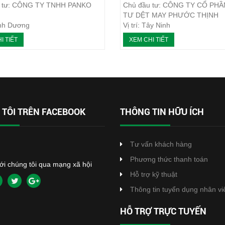
u tư: CÔNG TY TNHH PANKO
Chủ đầu tư: CÔNG TY CỔ PH
TƯ DỆT MAY PHƯỚC THỊNH
Bình Dương
Vị trí: Tây Ninh
y: Máy ép bùn khung bản
Loại máy: Máy ép bùn khung b
I TIẾT
XEM CHI TIẾT
c hiện: 01/2016
Năm thực hiện: 03/2018
TÔI TRÊN FACEBOOK
THÔNG TIN HỮU ÍCH
Tư vấn khách hàng
Phương thức thanh toán
với chúng tôi qua mạng xã hội
Hỗ trợ kỹ thuật
Thông tin tuyển dụng nhân vi
HỖ TRỢ TRỰC TUYẾN