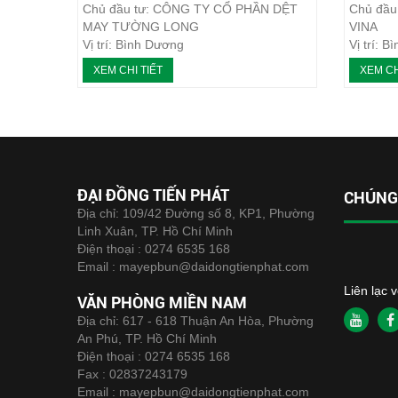
Chủ đầu tư: CÔNG TY CỔ PHẦN DỆT
Chủ đầ
MAY TƯỜNG LONG
VINA
Vị trí: Bình Dương
Vị trí: 
Loại máy: Máy ép bùn khung bản
Loại má
XEM CHI TIẾT
XEM CH
Năm thực hiện: 07/2017
Năm thự
ĐẠI ĐỒNG TIẾN PHÁT
CHÚNG 
Địa chỉ: 109/42 Đường số 8, KP1, Phường
Linh Xuân, TP. Hồ Chí Minh
Điện thoại :
0274 6535 168
Email :
mayepbun@daidongtienphat.com
Liên lạc 
VĂN PHÒNG MIỀN NAM
Địa chỉ: 617 - 618 Thuận An Hòa, Phường
An Phú, TP. Hồ Chí Minh
Điện thoại :
0274 6535 168
Fax :
02837243179
Email :
mayepbun@daidongtienphat.com