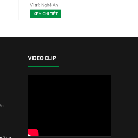
Vị trí: Nghệ An
ản
Loại máy: Máy ép bùn khung bản
XEM CHI TIẾT
Năm thực hiện: 2020
VIDEO CLIP
ên