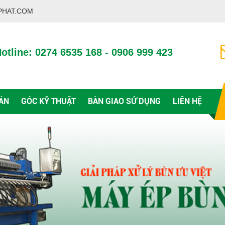
PHAT.COM
otline: 0274 6535 168 - 0906 999 423
ÁN
GÓC KỸ THUẬT
BÀN GIAO SỬ DỤNG
LIÊN HỆ