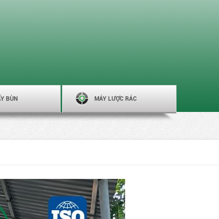
ẤY BÙN
MÁY LƯỢC RÁC