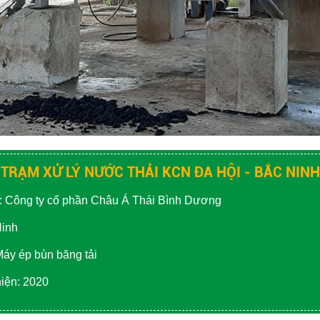
TRẠM XỬ LÝ NƯỚC THẢI KCN ĐA HỘI - BẮC NINH
: Công ty cổ phần Châu Á Thái Bình Dương
Ninh
Máy ép bùn băng tải
iện: 2020