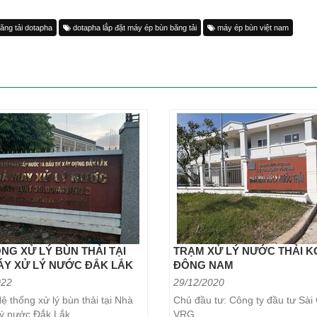
ng tải dotapha
dotapha lắp đặt máy ép bùn băng tải
máy ép bùn việt nam
NG XỬ LÝ BÙN THẢI TẠI
TRẠM XỬ LÝ NƯỚC THẢI K
ÁY XỬ LÝ NƯỚC ĐẮK LẮK
ĐÔNG NAM
022
29/12/2020
ệ thống xử lý bùn thải tại Nhà
Chủ đầu tư: Công ty đầu tư Sài
lý nước Đắk Lắk
VRG