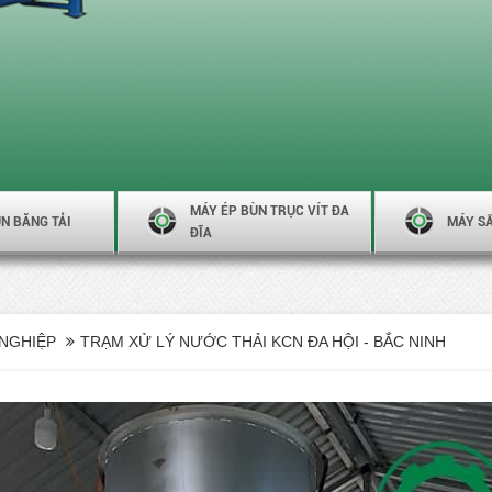
MÁY ÉP BÙN TRỤC VÍT ĐA
N BĂNG TẢI
MÁY S
ĐĨA
NGHIỆP
TRẠM XỬ LÝ NƯỚC THẢI KCN ĐA HỘI - BẮC NINH