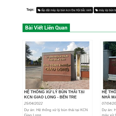
Tags:
lắp đặt máy ép bùn kcn Đa Hội bắc ninh
máy ép bùn bă
Bài Viết Liên Quan
HỆ THỐNG XỬ LÝ BÙN THẢI TẠI
HỆ THỐ
KCN GIAO LONG - BẾN TRE
NHÀ M
25/04/2022
07/04/2
Dự án: Hệ thống xử lý bùn thải tại KCN
Dự án: H
Giao Long
máy xử 