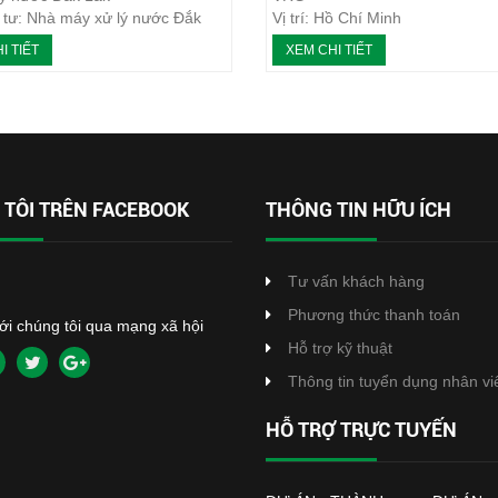
 tư: Nhà máy xử lý nước Đắk
Vị trí: Hồ Chí Minh
Loại máy: Máy ép bùn khung b
I TIẾT
XEM CHI TIẾT
y: Máy ép bùn khung bản
Năm thực hiện: 2020
c hiện: 3/2022
TÔI TRÊN FACEBOOK
THÔNG TIN HỮU ÍCH
Tư vấn khách hàng
Phương thức thanh toán
với chúng tôi qua mạng xã hội
Hỗ trợ kỹ thuật
Thông tin tuyển dụng nhân vi
HỖ TRỢ TRỰC TUYẾN