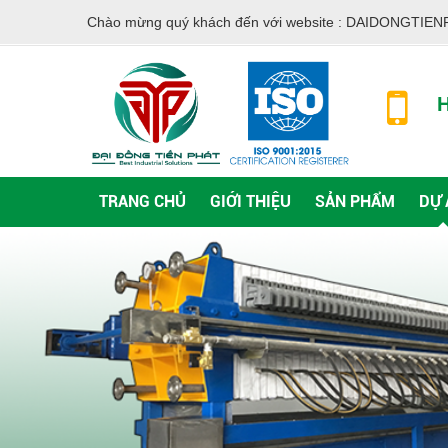
Chào mừng quý khách đến với website :
DAIDONGTIEN
H
TRANG CHỦ
GIỚI THIỆU
SẢN PHẨM
DỰ 