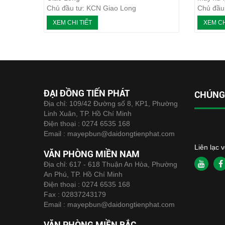
Chủ đầu tư: KCN Giao Long
Chủ đầu
Loại máy: Máy ép bùn khung bản
Lắk
XEM CHI TIẾT
XEM CH
Vị trí: Bến Tre
Loại má
Năm thực hiện: 4/2022
Năm thự
ĐẠI ĐỒNG TIẾN PHÁT
CHÚNG 
Địa chỉ: 109/42 Đường số 8, KP1, Phường
Linh Xuân, TP. Hồ Chí Minh
Điện thoại :
0274 6535 168
Email :
mayepbun@daidongtienphat.com
Liên lạc 
VĂN PHÒNG MIỀN NAM
Địa chỉ: 617 - 618 Thuận An Hòa, Phường
An Phú, TP. Hồ Chí Minh
Điện thoại :
0274 6535 168
Fax :
02837243179
Email :
mayepbun@daidongtienphat.com
VĂN PHÒNG MIỀN BẮC