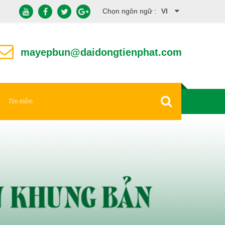
Chọn ngôn ngữ :
VI
EN
mayepbun@daidongtienphat.com