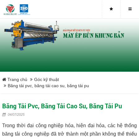
Buy genuine sludge press machines
Belt Press
Screw Press
Sludge Dryer
Máy sấy bùn
Trang chủ
Góc kỹ thuật
Băng tải pvc, băng tải cao su, băng tải pu
Xưởng sản xuất máy ép bùn trục vít uy tín tại Việt Nam
Băng Tải Pvc, Băng Tải Cao Su, Băng Tải Pu
Tại sao nên mua máy ép bùn trục vít
04/07/2025
Lược rác đầu nguồn
Trong thời đại công nghiệp hóa, hiện đại hóa, các hệ thống
băng tải công nghiệp đã trở thành một phần không thể thiếu