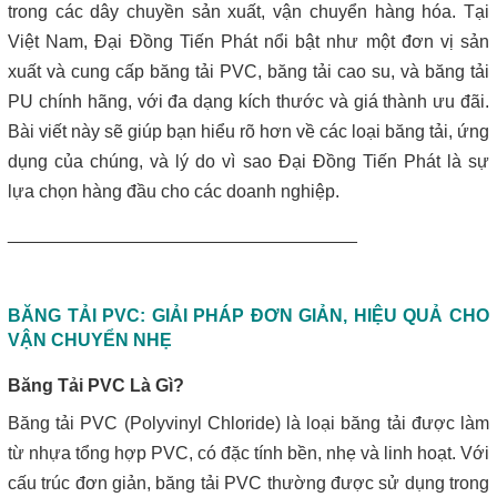
Máy lược rác thô – giải pháp loại bỏ rác hiệu quả trong hệ thống
trong các dây chuyền sản xuất, vận chuyển hàng hóa. Tại
xử lý nước thải
Việt Nam, Đại Đồng Tiến Phát nổi bật như một đơn vị sản
xuất và cung cấp băng tải PVC, băng tải cao su, và băng tải
Giá máy ép bùn 2026 – Báo giá chi tiết theo từng dòng máy và
PU chính hãng, với đa dạng kích thước và giá thành ưu đãi.
công suất
Bài viết này sẽ giúp bạn hiểu rõ hơn về các loại băng tải, ứng
Bơm màng ARO 1 inch thân nhựa | Hàng sẵn kho – Giá tốt
dụng của chúng, và lý do vì sao Đại Đồng Tiến Phát là sự
lựa chọn hàng đầu cho các doanh nghiệp.
Bán bộ nguồn thủy lực chính hãng, giá rẻ
___________________________________
Close
BĂNG TẢI PVC: GIẢI PHÁP ĐƠN GIẢN, HIỆU QUẢ CHO
VẬN CHUYỂN NHẸ
Băng Tải PVC Là Gì?
Băng tải PVC (Polyvinyl Chloride) là loại băng tải được làm
từ nhựa tổng hợp PVC, có đặc tính bền, nhẹ và linh hoạt. Với
cấu trúc đơn giản, băng tải PVC thường được sử dụng trong