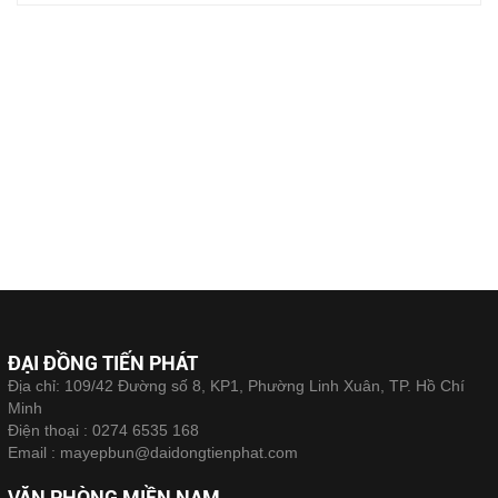
việc vận chuyển, lưu trữ và xử lý. Đây...
ĐẠI ĐỒNG TIẾN PHÁT
Địa chỉ: 109/42 Đường số 8, KP1, Phường Linh Xuân, TP. Hồ Chí
Minh
Điện thoại :
0274 6535 168
Email :
mayepbun@daidongtienphat.com
VĂN PHÒNG MIỀN NAM