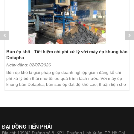
Bùn ép khô - Tiết kiệm chi phí xử lý với máy ép khung bản
Dotapha
Ngày đăng: 02/07/2026
Bùn ép khô là giải pháp giúp doanh nghiệp giảm đáng kể chi
phí xử lý bùn thải nhờ tối ưu quá trình tách nước. Với máy ép
khung bản Dotapha, bùn sau ép đạt độ khô cao, thuận tiện cho
việc vận chuyển, lưu trữ và xử lý. Đây...
ĐẠI ĐỒNG TIẾN PHÁT
Địa chỉ: 109/42 Đường số 8, KP1, Phường Linh Xuân, TP. Hồ Chí