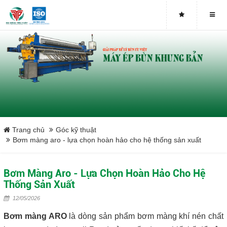
Buy genuine sludge press machines
Belt Press
Screw Press
Sludge Dryer
Máy sấy bùn
Trang chủ
Góc kỹ thuật
Bơm màng aro - lựa chọn hoàn hảo cho hệ thống sản xuất
Xưởng sản xuất máy ép bùn trục vít uy tín tại Việt Nam
Bơm Màng Aro - Lựa Chọn Hoàn Hảo Cho Hệ
Tại sao nên mua máy ép bùn trục vít
Thống Sản Xuất
12/05/2026
Lược rác đầu nguồn
Bơm màng ARO
là dòng sản phẩm bơm màng khí nén chất