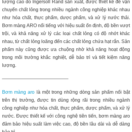
Máy lược rác thô – giải pháp loại bỏ rác hiệu quả trong hệ thống
lượng cao do Ingersoll Rand sản xuất, được thiết kế để vận
xử lý nước thải
chuyển chất lỏng trong nhiều ngành công nghiệp khác nhau
như hóa chất, thực phẩm, dược phẩm, và xử lý nước thải.
Giá máy ép bùn 2026 – Báo giá chi tiết theo từng dòng máy và
Bơm màng ARO nổi tiếng với hiệu suất ổn định, độ bền vượt
công suất
trội, và khả năng xử lý các loại chất lỏng có độ nhớt khác
nhau, từ chất lỏng loãng đến các chất lỏng chứa hạt rắn. Sản
Bơm màng ARO 1 inch thân nhựa | Hàng sẵn kho – Giá tốt
phẩm này cũng được ưa chuộng nhờ khả năng hoạt động
Bán bộ nguồn thủy lực chính hãng, giá rẻ
trong môi trường khắc nghiệt, dễ bảo trì và tiết kiệm năng
lượng.
Close
_________________________
Bơm màng aro
là một trong những dòng sản phẩm nổi bật
trên thị trường, được tin dùng rộng rãi trong nhiều ngành
công nghiệp như hóa chất, thực phẩm, dược phẩm, và xử lý
nước. Được thiết kế với công nghệ tiên tiến, bơm màng aro
đảm bảo hiệu suất làm việc cao, độ bền lâu dài và dễ dàng
bảo trì.