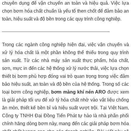
Máy lược rác thô – giải pháp loại bỏ rác hiệu quả trong hệ thống
chuyên dụng để vận chuyển an toàn và hiệu quả.
Việc lựa
xử lý nước thải
chọn bơm hóa chất chuẩn là yếu tố then chốt để đảm bảo an
toàn, hiệu suất và độ bền trong các quy trình công nghiệp.
Giá máy ép bùn 2026 – Báo giá chi tiết theo từng dòng máy và
công suất
______________________________________________
Bơm màng ARO 1 inch thân nhựa | Hàng sẵn kho – Giá tốt
Trong các ngành công nghiệp hiện đại, việc vận chuyển và
xử lý hóa chất là một phần không thể thiếu trong quy trình
Bán bộ nguồn thủy lực chính hãng, giá rẻ
sản xuất. Từ các nhà máy sản xuất thực phẩm, hóa chất,
sơn, mực in đến các hệ thống xử lý nước thải, việc lựa chọn
Close
thiết bị bơm phù hợp đóng vai trò quan trọng trong việc đảm
bảo hiệu suất, an toàn và độ bền của hệ thống. Trong số các
loại bơm công nghiệp,
bơm màng khí nén ARO
được xem
là giải pháp tối ưu để xử lý hóa chất nhờ vào vật liệu chống
ăn mòn, thiết kế bền bỉ và hiệu suất vượt trội. Tại Việt Nam,
Công ty TNHH Đại Đồng Tiến Phát tự hào là nhà phân phối
chính hãng dòng bơm này, mang đến các giải pháp bơm hóa