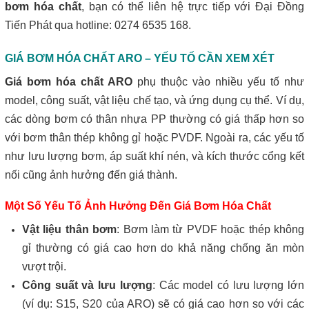
bơm hóa chất
, bạn có thể liên hệ trực tiếp với Đại Đồng
Tiến Phát qua hotline: 0274 6535 168.
GIÁ BƠM HÓA CHẤT ARO – YẾU TỐ CẦN XEM XÉT
Giá bơm hóa chất ARO
phụ thuộc vào nhiều yếu tố như
model, công suất, vật liệu chế tạo, và ứng dụng cụ thể. Ví dụ,
các dòng bơm có thân nhựa PP thường có giá thấp hơn so
với bơm thân thép không gỉ hoặc PVDF. Ngoài ra, các yếu tố
như lưu lượng bơm, áp suất khí nén, và kích thước cổng kết
nối cũng ảnh hưởng đến giá thành.
Một Số Yếu Tố Ảnh Hưởng Đến Giá Bơm Hóa Chất
Vật liệu thân bơm
: Bơm làm từ PVDF hoặc thép không
gỉ thường có giá cao hơn do khả năng chống ăn mòn
vượt trội.
Công suất và lưu lượng
: Các model có lưu lượng lớn
(ví dụ: S15, S20 của ARO) sẽ có giá cao hơn so với các