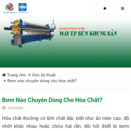
Buy genuine sludge press machines
Belt Press
Screw Press
Sludge Dryer
Máy sấy bùn
Trang chủ
Góc kỹ thuật
Bơm nào chuyên dùng cho hóa chất?
Xưởng sản xuất máy ép bùn trục vít uy tín tại Việt Nam
Bơm Nào Chuyên Dùng Cho Hóa Chất?
Tại sao nên mua máy ép bùn trục vít
12/05/2026
Lược rác đầu nguồn
Hóa chất thường có tính chất đặc biệt như ăn mòn cao, độ
nhớt khác nhau hoặc chứa hạt rắn, đòi hỏi thiết bị bơm