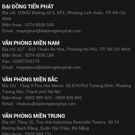
ĐẠI ĐỒNG TIẾN PHÁT
Địa chỉ: 109/42 Đường số 8, KP1, Phường Linh Xuân, TP. Hồ Chí
Minh
Điện thoại :
0274 6535 168
Email :
mayepbun@daidongtienphat.com
VĂN PHÒNG MIỀN NAM
Địa chỉ: 617 - 618 Thuận An Hòa, Phường An Phú, TP. Hồ Chí Minh
Điện thoại :
0274 6535 168
Fax :
02837243179
Email :
mayepbun@daidongtienphat.com
VĂN PHÒNG MIỀN BẮC
Địa Chỉ : Tầng 9 Tòa nhà Minori, Số 67A Phố Trương Định, Phường
Tương Mai, Thành phố Hà Nội
Điện thoại :
0902 999 423 - 0908 835 842
Email :
chatcao@daidongtienphat.com
VĂN PHÒNG MIỀN TRUNG
Địa chỉ: Tầng 20, Tòa nhà Indochina Riverside Towers, Số 74
Đường Bạch Đằng, Quận Hải Châu, Đà Nẵng
Điện thoại :
0906 999 721