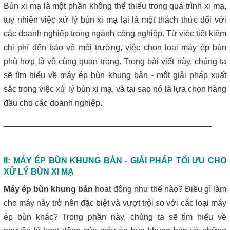
Máy lược rác thô – giải pháp loại bỏ rác hiệu quả trong hệ thống
Bùn xi mạ là một phần không thể thiếu trong quá trình xi mạ,
xử lý nước thải
tuy nhiên việc xử lý bùn xi mạ lại là một thách thức đối với
các doanh nghiệp trong ngành công nghiệp. Từ việc tiết kiệm
Giá máy ép bùn 2026 – Báo giá chi tiết theo từng dòng máy và
chi phí đến bảo vệ môi trường, việc chọn loại máy ép bùn
công suất
phù hợp là vô cùng quan trọng. Trong bài viết này, chúng ta
Bơm màng ARO 1 inch thân nhựa | Hàng sẵn kho – Giá tốt
sẽ tìm hiểu về máy ép bùn khung bản - một giải pháp xuất
sắc trong việc xử lý bùn xi mạ, và tại sao nó là lựa chọn hàng
Bán bộ nguồn thủy lực chính hãng, giá rẻ
đầu cho các doanh nghiệp.
_____________________________________________
Close
II: MÁY ÉP BÙN KHUNG BẢN - GIẢI PHÁP TỐI ƯU CHO
XỬ LÝ BÙN XI MẠ
Máy ép bùn khung bản
hoạt động như thế nào? Điều gì làm
cho máy này trở nên đặc biệt và vượt trội so với các loại máy
ép bùn khác? Trong phần này, chúng ta sẽ tìm hiểu về