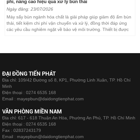
Dotapha
Ngày đăng: 02/07/2026
Bùn ép khô là giải pháp giúp doanh nghiệp giảm đáng kể chi
phí xử lý bùn thải nhờ tối ưu quá trình tách nước. Với máy ép
khung bản Dotapha, bùn sau ép đạt độ khô cao, thuận tiện cho
việc vận chuyển, lưu trữ và xử lý. Đây...
ĐẠI ĐỒNG TIẾN PHÁT
Địa chỉ: 109/42 Đường số 8, KP1, Phường Linh Xuân, TP. Hồ Chí
Minh
Điện thoại :
0274 6535 168
Email :
mayepbun@daidongtienphat.com
VĂN PHÒNG MIỀN NAM
Địa chỉ: 617 - 618 Thuận An Hòa, Phường An Phú, TP. Hồ Chí Minh
Điện thoại :
0274 6535 168
Fax :
02837243179
Email :
mayepbun@daidongtienphat.com