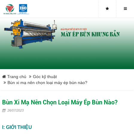
Buy genuine sludge press machines
Belt Press
Screw Press
Sludge Dryer
Máy sấy bùn
Trang chủ
Góc kỹ thuật
Bùn xi mạ nên chọn loại máy ép bùn nào?
Xưởng sản xuất máy ép bùn trục vít uy tín tại Việt Nam
Bùn Xi Mạ Nên Chọn Loại Máy Ép Bùn Nào?
Tại sao nên mua máy ép bùn trục vít
26/07/2023
Lược rác đầu nguồn
I: GIỚI THIỆU