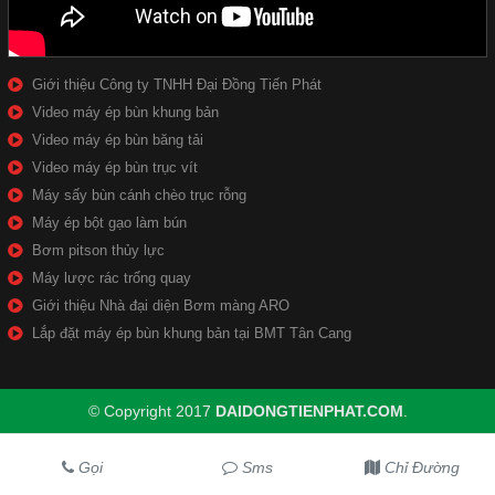
Giới thiệu Công ty TNHH Đại Đồng Tiến Phát
Video máy ép bùn khung bản
Video máy ép bùn băng tải
Video máy ép bùn trục vít
Máy sấy bùn cánh chèo trục rỗng
Máy ép bột gạo làm bún
Bơm pitson thủy lực
Máy lược rác trống quay
Giới thiệu Nhà đại diện Bơm màng ARO
Lắp đặt máy ép bùn khung bản tại BMT Tân Cang
© Copyright 2017
DAIDONGTIENPHAT.COM
.
Gọi
Sms
Chỉ Đường