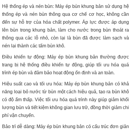
Hệ thống ép và nén bùn: Máy ép bùn khung bản sử dụng hệ
thống ép và nén bùn thông qua cơ chế cơ học, không cần
đến sự hỗ trợ của hóa chất polymer. Áp lực được áp dụng
lên bùn trong khung bản, làm cho nước trong bùn thoát ra
thông qua các lỗ nhỏ, còn lại là bùn đã được làm sạch và
nén lại thành các tấm bùn khô.
Điều khiển tự động: Máy ép bùn khung bản thường được
trang bị hệ thống điều khiển tự động, giúp tối ưu hóa quá
trình ép bùn và đảm bảo hoạt động ổn định và an toàn.
Hiệu suất cao và tối ưu hóa: Máy ép bùn khung bản có khả
năng loại bỏ nước từ bùn một cách hiệu quả, tạo ra bùn khô
có độ ẩm thấp. Việc tối ưu hóa quá trình này giúp giảm khối
lượng bùn và tiết kiệm không gian lưu trữ, đồng thời giảm chi
phí vận chuyển.
Bảo trì dễ dàng: Máy ép bùn khung bản có cấu trúc đơn giản