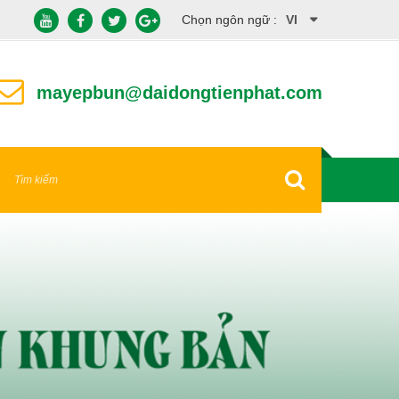
Chọn ngôn ngữ :
VI
EN
mayepbun@daidongtienphat.com