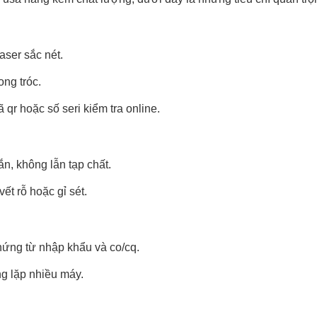
aser sắc nét.
ong tróc.
r hoặc số seri kiểm tra online.
n, không lẫn tạp chất.
ết rỗ hoặc gỉ sét.
hứng từ nhập khẩu và co/cq.
ng lặp nhiều máy.