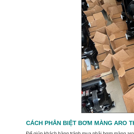
CÁCH PHÂN BIỆT BƠM MÀNG ARO T
Để giúp khách hàng tránh mua phải
bơm màng aro