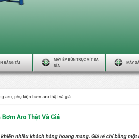
MÁY ÉP BÙN TRỤC VÍT ĐA
N BĂNG TẢI
MÁY S
ĐĨA
 aro, phụ kiện bơm aro thật và giả
 Bơm Aro Thật Và Giả
an khiến nhiều khách hàng hoang mang. Giá rẻ chỉ bằng mộ