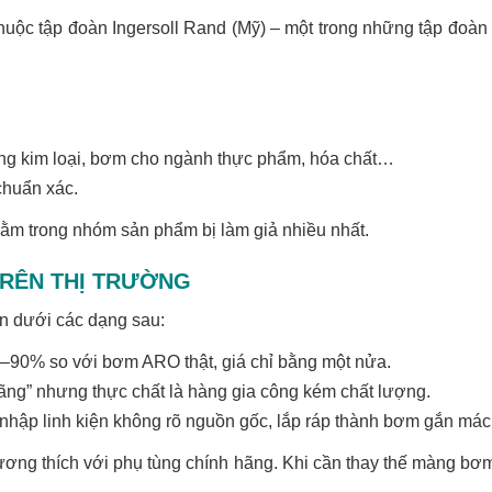
uộc tập đoàn Ingersoll Rand (Mỹ) – một trong những tập đoàn 
g kim loại, bơm cho ngành thực phẩm, hóa chất…
chuẩn xác.
nằm trong nhóm sản phẩm bị làm giả nhiều nhất.
RÊN THỊ TRƯỜNG
n dưới các dạng sau:
0–90% so với bơm ARO thật, giá chỉ bằng một nửa.
ãng” nhưng thực chất là hàng gia công kém chất lượng.
 tự nhập linh kiện không rõ nguồn gốc, lắp ráp thành bơm gắn má
ương thích với phụ tùng chính hãng. Khi cần thay thế màng bơm,