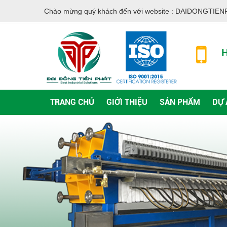
Chào mừng quý khách đến với website :
DAIDONGTIEN
H
TRANG CHỦ
GIỚI THIỆU
SẢN PHẨM
DỰ 