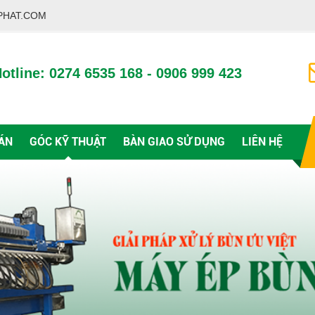
PHAT.COM
otline: 0274 6535 168 - 0906 999 423
ÁN
GÓC KỸ THUẬT
BÀN GIAO SỬ DỤNG
LIÊN HỆ