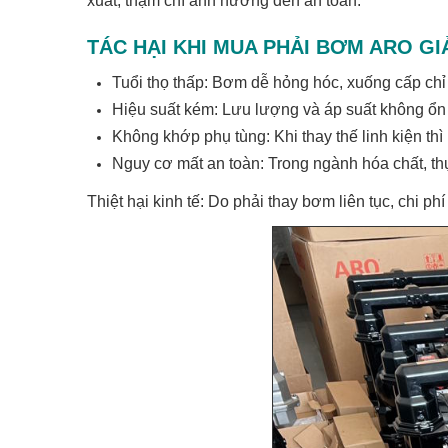
xuất, thậm chí ảnh hưởng đến an toàn.
TÁC HẠI KHI MUA PHẢI BƠM ARO GI
Tuổi thọ thấp: Bơm dễ hỏng hóc, xuống cấp chỉ
Hiệu suất kém: Lưu lượng và áp suất không ổn 
Không khớp phụ tùng: Khi thay thế linh kiện t
Nguy cơ mất an toàn: Trong ngành hóa chất, th
Thiệt hại kinh tế: Do phải thay bơm liên tục, chi ph