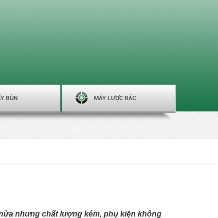
ẤY BÙN
MÁY LƯỢC RÁC
t nửa nhưng chất lượng kém, phụ kiện không