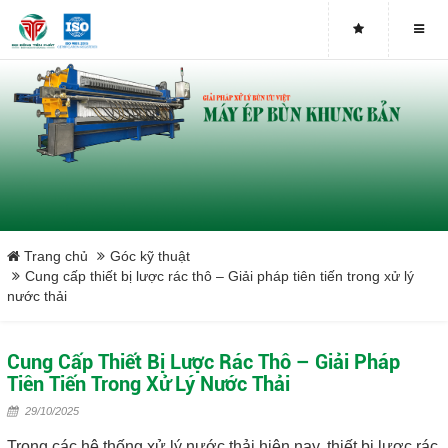
Buy genuine sludge press machines
Belt Press
Screw Press
Sludge Dryer
Máy sấy bùn
Trang chủ
Góc kỹ thuật
Cung cấp thiết bị lược rác thô – Giải pháp tiên tiến trong xử lý
nước thải
Xưởng sản xuất máy ép bùn trục vít uy tín tại Việt Nam
Tại sao nên mua máy ép bùn trục vít
Cung Cấp Thiết Bị Lược Rác Thô – Giải Pháp
Tiên Tiến Trong Xử Lý Nước Thải
Lược rác đầu nguồn
29/10/2025
Trong các hệ thống xử lý nước thải hiện nay, thiết bị lược rác