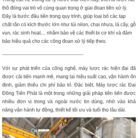
Máy lược rác thô – giải pháp loại bỏ rác hiệu quả trong hệ thống
xử lý nước thải
thô đóng vai trò vô cùng quan trọng ở giai đoạn tiền xử lý.
Đây là bước đầu tiên trong quy trình, giúp loại bỏ các tạp
Giá máy ép bùn 2026 – Báo giá chi tiết theo từng dòng máy và
chất rắn có kích thước lớn như túi nilon, chai nhựa, lá cây, gỗ
công suất
vụn, rác sinh hoạt… nhằm bảo vệ các thiết bị cơ khí và đảm
bảo hiệu quả cho các công đoạn xử lý tiếp theo.
Bơm màng ARO 1 inch thân nhựa | Hàng sẵn kho – Giá tốt
_________________________________
Bán bộ nguồn thủy lực chính hãng, giá rẻ
Với sự phát triển của công nghệ,
máy lược rác
hiện đại đã
Close
được cải tiến mạnh mẽ, mang lại hiệu suất cao, vận hành ổn
định, giảm thiểu chi phí bảo trì. Đặc biệt, Máy lược rác Đại
Đồng Tiến Phát là một trong những giải pháp tiên tiến được
nhiều đơn vị trong và ngoài nước tin dùng, nhờ vào khả
năng vận hành tự động, thiết kế tối ưu và tuổi thọ lâu dài.