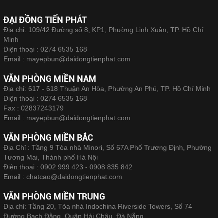
ĐẠI ĐỒNG TIẾN PHÁT
Địa chỉ: 109/42 Đường số 8, KP1, Phường Linh Xuân, TP. Hồ Chí
Minh
Điện thoại :
0274 6535 168
Email :
mayepbun@daidongtienphat.com
VĂN PHÒNG MIỀN NAM
Địa chỉ: 617 - 618 Thuận An Hòa, Phường An Phú, TP. Hồ Chí Minh
Điện thoại :
0274 6535 168
Fax :
02837243179
Email :
mayepbun@daidongtienphat.com
VĂN PHÒNG MIỀN BẮC
Địa Chỉ : Tầng 9 Tòa nhà Minori, Số 67A Phố Trương Định, Phường
Tương Mai, Thành phố Hà Nội
Điện thoại :
0902 999 423 - 0908 835 842
Email :
chatcao@daidongtienphat.com
VĂN PHÒNG MIỀN TRUNG
Địa chỉ: Tầng 20, Tòa nhà Indochina Riverside Towers, Số 74
Đường Bạch Đằng, Quận Hải Châu, Đà Nẵng