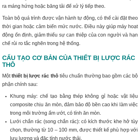
ra máng hứng hoặc băng tải để xử lý tiếp theo.
Toàn bộ quá trình được vận hành tự động, có thể cài đặt theo
thời gian hoặc cảm biến mức nước. Điều này giúp máy hoạt
động ổn định, giảm thiểu sự can thiệp của con người và hạn
chế rủi ro tắc nghẽn trong hệ thống.
CẤU TẠO CƠ BẢN CỦA THIẾT BỊ LƯỢC RÁC
THÔ
Một
thiết bị lược rác thô
tiêu chuẩn thường bao gồm các bộ
phận chính sau:
Khung máy: chế tạo bằng thép không gỉ hoặc vật liệu
composite chịu ăn mòn, đảm bảo độ bền cao khi làm việc
trong môi trường ẩm ướt, có tính ăn mòn.
Lưới chắn rác (song chắn rác): có kích thước khe hở tùy
chọn, thường từ 10 – 100 mm, được thiết kế phù hợp với
lưu lượng và đặc tính nước thải.