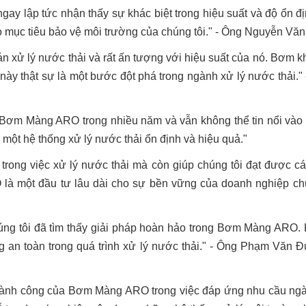
ay lập tức nhận thấy sự khác biệt trong hiệu suất và độ ổn đị
mục tiêu bảo vệ môi trường của chúng tôi." - Ông Nguyễn Văn 
n xử lý nước thải và rất ấn tượng với hiệu suất của nó. Bơm k
u này thật sự là một bước đột phá trong ngành xử lý nước thải.
ơm Màng ARO trong nhiều năm và vẫn không thể tin nổi vào hi
ì một hệ thống xử lý nước thải ổn định và hiệu quả."
ong việc xử lý nước thải mà còn giúp chúng tôi đạt được các 
à một đầu tư lâu dài cho sự bền vững của doanh nghiệp chú
húng tôi đã tìm thấy giải pháp hoàn hảo trong Bơm Màng ARO.
ng an toàn trong quá trình xử lý nước thải." - Ông Phạm Văn
hành công của Bơm Màng ARO trong việc đáp ứng nhu cầu ngày 