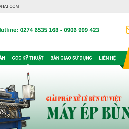
PHAT.COM
otline: 0274 6535 168 - 0906 999 423
ÁN
GÓC KỸ THUẬT
BÀN GIAO SỬ DỤNG
LIÊN HỆ