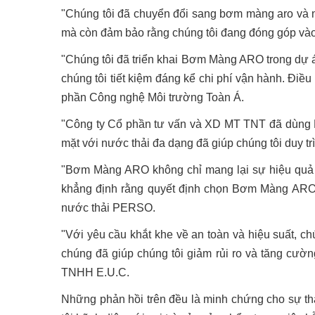
"Chúng tôi đã chuyển đổi sang bơm màng aro và ng
mà còn đảm bảo rằng chúng tôi đang đóng góp vào 
"Chúng tôi đã triển khai Bơm Màng ARO trong dự á
chúng tôi tiết kiệm đáng kể chi phí vận hành. Điề
phần Công nghệ Môi trường Toàn Á.
"Công ty Cổ phần tư vấn và XD MT TNT đã dùng B
mặt với nước thải đa dạng đã giúp chúng tôi duy tr
"Bơm Màng ARO không chỉ mang lại sự hiệu quả tr
khẳng định rằng quyết định chọn Bơm Màng ARO l
nước thải PERSO.
"Với yêu cầu khắt khe về an toàn và hiệu suất, c
chúng đã giúp chúng tôi giảm rủi ro và tăng cườ
TNHH E.U.C.
Những phản hồi trên đều là minh chứng cho sự t