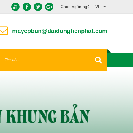
Chọn ngôn ngữ :
VI
EN
mayepbun@daidongtienphat.com