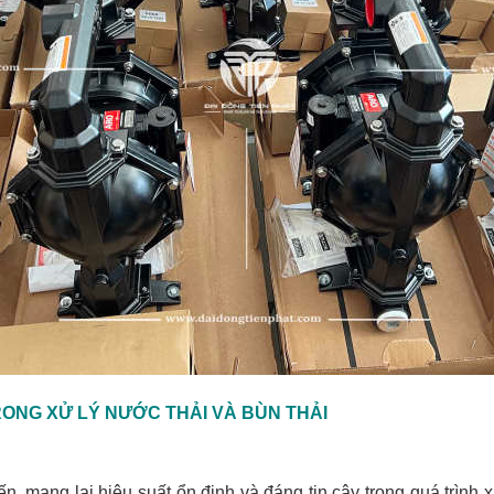
ONG XỬ LÝ NƯỚC THẢI VÀ BÙN THẢI
n, mang lại hiệu suất ổn định và đáng tin cậy trong quá trình 