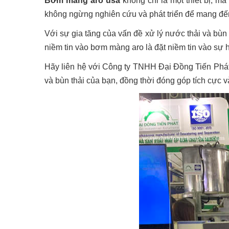
Bơm màng aro usa
không chỉ là một thiết bị, mà
không ngừng nghiên cứu và phát triển để mang đến
Với sự gia tăng của vấn đề xử lý nước thải và bùn
niềm tin vào bơm màng aro là đặt niềm tin vào sự h
Hãy liên hệ với Công ty TNHH Đại Đồng Tiến Phát
và bùn thải của bạn, đồng thời đóng góp tích cực 