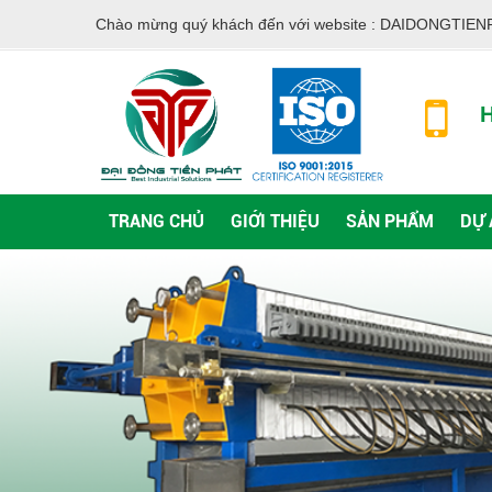
Chào mừng quý khách đến với website :
DAIDONGTIEN
H
TRANG CHỦ
GIỚI THIỆU
SẢN PHẨM
DỰ 