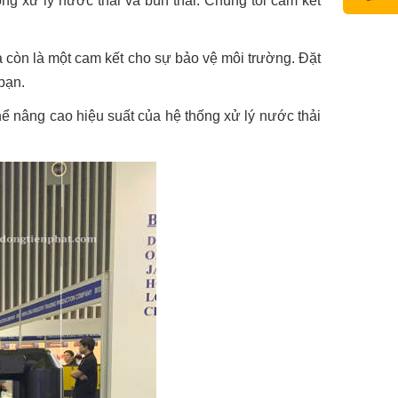
ống xử lý nước thải và bùn thải. Chúng tôi cam kết
à còn là một cam kết cho sự bảo vệ môi trường. Đặt
bạn.
 nâng cao hiệu suất của hệ thống xử lý nước thải