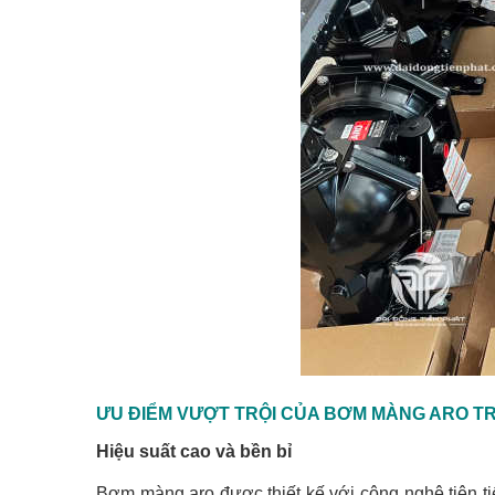
ƯU ĐIỂM VƯỢT TRỘI CỦA BƠM MÀNG ARO TR
Hiệu suất cao và bền bỉ
Bơm màng aro được thiết kế với công nghệ tiên tiế