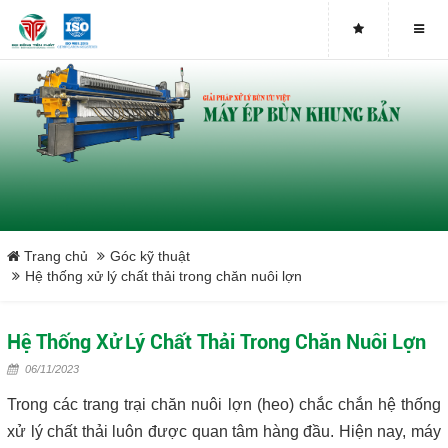
Buy genuine sludge press machines
Belt Press
Screw Press
Sludge Dryer
Máy sấy bùn
Trang chủ
Góc kỹ thuật
Hệ thống xử lý chất thải trong chăn nuôi lợn
Xưởng sản xuất máy ép bùn trục vít uy tín tại Việt Nam
Hệ Thống Xử Lý Chất Thải Trong Chăn Nuôi Lợn
Tại sao nên mua máy ép bùn trục vít
06/11/2023
Lược rác đầu nguồn
Trong các trang trại chăn nuôi lợn (heo) chắc chắn hệ thống
xử lý chất thải luôn được quan tâm hàng đầu. Hiện nay, máy