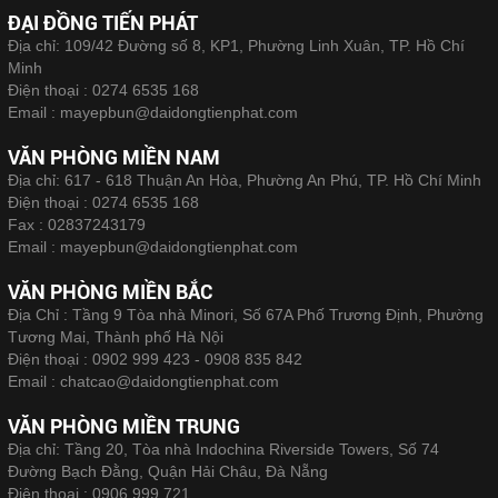
ĐẠI ĐỒNG TIẾN PHÁT
Địa chỉ: 109/42 Đường số 8, KP1, Phường Linh Xuân, TP. Hồ Chí
Minh
Điện thoại :
0274 6535 168
Email :
mayepbun@daidongtienphat.com
VĂN PHÒNG MIỀN NAM
Địa chỉ: 617 - 618 Thuận An Hòa, Phường An Phú, TP. Hồ Chí Minh
Điện thoại :
0274 6535 168
Fax :
02837243179
Email :
mayepbun@daidongtienphat.com
VĂN PHÒNG MIỀN BẮC
Địa Chỉ : Tầng 9 Tòa nhà Minori, Số 67A Phố Trương Định, Phường
Tương Mai, Thành phố Hà Nội
Điện thoại :
0902 999 423 - 0908 835 842
Email :
chatcao@daidongtienphat.com
VĂN PHÒNG MIỀN TRUNG
Địa chỉ: Tầng 20, Tòa nhà Indochina Riverside Towers, Số 74
Đường Bạch Đằng, Quận Hải Châu, Đà Nẵng
Điện thoại :
0906 999 721