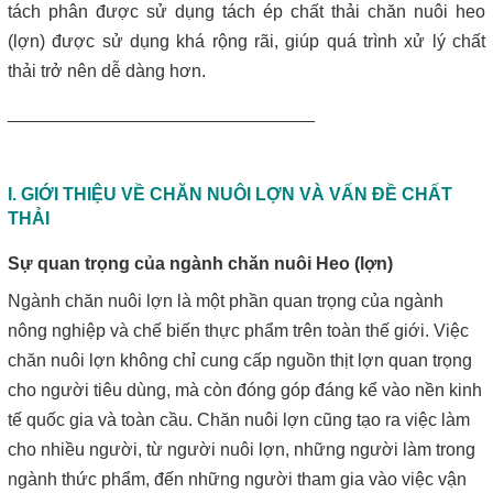
Máy lược rác thô – giải pháp loại bỏ rác hiệu quả trong hệ thống
tách phân được sử dụng tách ép chất thải chăn nuôi heo
xử lý nước thải
(lợn) được sử dụng khá rộng rãi, giúp quá trình xử lý chất
thải trở nên dễ dàng hơn.
Giá máy ép bùn 2026 – Báo giá chi tiết theo từng dòng máy và
công suất
_______________________________
Bơm màng ARO 1 inch thân nhựa | Hàng sẵn kho – Giá tốt
I. GIỚI THIỆU VỀ CHĂN NUÔI LỢN VÀ VẤN ĐỀ CHẤT
Bán bộ nguồn thủy lực chính hãng, giá rẻ
THẢI
Sự quan trọng của ngành chăn nuôi Heo (lợn)
Close
Ngành chăn nuôi lợn là một phần quan trọng của ngành
nông nghiệp và chế biến thực phẩm trên toàn thế giới. Việc
chăn nuôi lợn không chỉ cung cấp nguồn thịt lợn quan trọng
cho người tiêu dùng, mà còn đóng góp đáng kể vào nền kinh
tế quốc gia và toàn cầu. Chăn nuôi lợn cũng tạo ra việc làm
cho nhiều người, từ người nuôi lợn, những người làm trong
ngành thức phẩm, đến những người tham gia vào việc vận