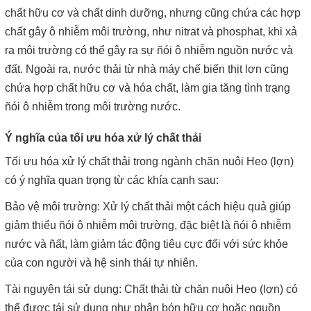
chất hữu cơ và chất dinh dưỡng, nhưng cũng chứa các hợp
chất gây ô nhiễm môi trường, như nitrat và phosphat, khi xả
ra môi trường có thể gây ra sự ñói ô nhiễm nguồn nước và
đất. Ngoài ra, nước thải từ nhà máy chế biến thịt lợn cũng
chứa hợp chất hữu cơ và hóa chất, làm gia tăng tình trạng
ñói ô nhiễm trong môi trường nước.
Ý nghĩa của tối ưu hóa xử lý chất thải
Tối ưu hóa xử lý chất thải trong ngành chăn nuôi Heo (lợn)
có ý nghĩa quan trọng từ các khía cạnh sau:
Bảo vệ môi trường: Xử lý chất thải một cách hiệu quả giúp
giảm thiểu ñói ô nhiễm môi trường, đặc biệt là ñói ô nhiễm
nước và ñất, làm giảm tác động tiêu cực đối với sức khỏe
của con người và hệ sinh thái tự nhiên.
Tài nguyên tái sử dụng: Chất thải từ chăn nuôi Heo (lợn) có
thể được tái sử dụng như phân bón hữu cơ hoặc nguồn