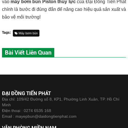
vào
máy bơm bùn Piston thủy lực
của Đại Đồng Tiến Phát
chính là bước đi đúng đắn để nâng cao hiệu quả sản xuất và
bảo vệ môi trường!
Tags:
Máy bơm bùn
Bài Viết Liên Quan
ĐẠI ĐỒNG TIẾN PHÁT
Địa chỉ: 109/42 Đường số 8, KP1, Phường Linh Xuân, TP. Hồ Chí
Minh
Điện thoại :
0274 6535 168
Email :
mayepbun@daidongtienphat.com
VĂN PHÒNG MIỀN NAM