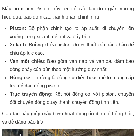
Máy bơm bùn Piston thủy lực có cấu tạo đơn giản nhưng
hiệu quả, bao gồm các thành phần chính như:
Piston
: Bộ phận chính tạo ra áp suất, di chuyển lên
xuống trong xi lanh để hút và đẩy bùn.
Xi lanh
: Buồng chứa piston, được thiết kế chắc chắn để
chịu áp lực cao.
Van một chiều
: Bao gồm van nạp và van xả, đảm bảo
dòng chảy của bùn theo một hướng duy nhất.
Động cơ
: Thường là động cơ điện hoặc mô tơ, cung cấp
lực để dẫn động piston.
Trục truyền động
: Kết nối động cơ với piston, chuyển
đổi chuyển động quay thành chuyển động tịnh tiến.
Cấu tạo này giúp máy bơm hoạt động ổn định, ít hỏng hóc,
và dễ dàng bảo trì.\