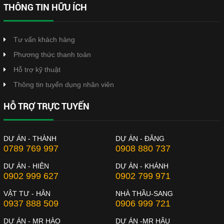
THÔNG TIN HỮU ÍCH
Tư vấn khách hàng
Phương thức thanh toán
Hỗ trợ kỹ thuật
Thông tin tuyển dụng nhân viên
HỖ TRỢ TRỰC TUYẾN
DỰ ÁN - THÀNH
DỰ ÁN - ĐĂNG
0789 769 997
0908 880 737
DỰ ÁN - HIÊN
DỰ ÁN - KHÁNH
0902 999 627
0902 799 971
VẬT TƯ - HÂN
NHÀ THẦU-SANG
0937 888 509
0906 999 721
DỰ ÁN - MR HÀO
DỰ ÁN -MR HẬU