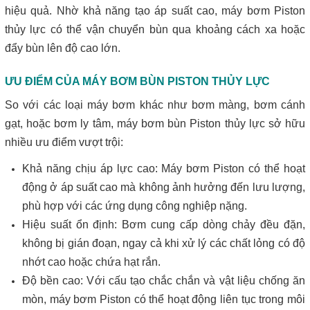
hiệu quả. Nhờ khả năng tạo áp suất cao, máy bơm Piston
thủy lực có thể vận chuyển bùn qua khoảng cách xa hoặc
đẩy bùn lên độ cao lớn.
ƯU ĐIỂM CỦA MÁY BƠM BÙN PISTON THỦY LỰC
So với các loại máy bơm khác như bơm màng, bơm cánh
gạt, hoặc bơm ly tâm, máy bơm bùn Piston thủy lực sở hữu
nhiều ưu điểm vượt trội:
Khả năng chịu áp lực cao: Máy bơm Piston có thể hoạt
động ở áp suất cao mà không ảnh hưởng đến lưu lượng,
phù hợp với các ứng dụng công nghiệp nặng.
Hiệu suất ổn định: Bơm cung cấp dòng chảy đều đặn,
không bị gián đoạn, ngay cả khi xử lý các chất lỏng có độ
nhớt cao hoặc chứa hạt rắn.
Độ bền cao: Với cấu tạo chắc chắn và vật liệu chống ăn
mòn, máy bơm Piston có thể hoạt động liên tục trong môi