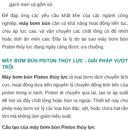
gạch men và gốm sứ.
Để đáp ứng các yêu cầu khắt khe của các ngành công
nghiệp,
máy bơm bùn
cần có khả năng hoạt động liên tục,
chịu áp lực cao, và vận chuyển các chất lỏng có độ nhớt
hoặc tính ăn mòn cao. Đây là lý do tại sao máy bơm bùn
Piston thủy lực đang ngày càng được ưa chuộng.
MÁY BƠM BÙN PISTON THỦY LỰC - GIẢI PHÁP VƯỢT
TRỘI
Máy bơm bùn Piston thủy lực
là loại bơm dịch chuyển tích
cực, hoạt động dựa trên nguyên lý chuyển động tịnh tiến của
piston trong xi lanh. Piston di chuyển qua lại, tạo ra áp suất
để hút và đẩy chất lỏng hoặc bùn ra ngoài. Thiết kế này cho
phép máy bơm xử lý các loại bùn đặc, sệt, hoặc chứa hạt rắn
lớn mà không làm giảm hiệu suất.
Cấu tạo của máy bơm bùn Piston thủy lực