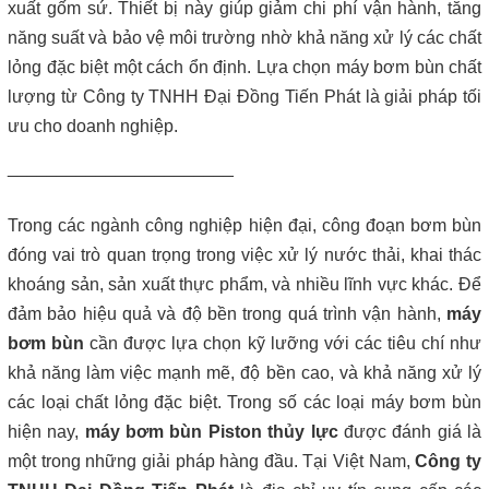
Máy lược rác thô – giải pháp loại bỏ rác hiệu quả trong hệ thống
xuất gốm sứ. Thiết bị này giúp giảm chi phí vận hành, tăng
xử lý nước thải
năng suất và bảo vệ môi trường nhờ khả năng xử lý các chất
lỏng đặc biệt một cách ổn định. Lựa chọn máy bơm bùn chất
Giá máy ép bùn 2026 – Báo giá chi tiết theo từng dòng máy và
lượng từ Công ty TNHH Đại Đồng Tiến Phát là giải pháp tối
công suất
ưu cho doanh nghiệp.
Bơm màng ARO 1 inch thân nhựa | Hàng sẵn kho – Giá tốt
_______________________
Bán bộ nguồn thủy lực chính hãng, giá rẻ
Trong các ngành công nghiệp hiện đại, công đoạn bơm bùn
đóng vai trò quan trọng trong việc xử lý nước thải, khai thác
Close
khoáng sản, sản xuất thực phẩm, và nhiều lĩnh vực khác. Để
đảm bảo hiệu quả và độ bền trong quá trình vận hành,
máy
bơm bùn
cần được lựa chọn kỹ lưỡng với các tiêu chí như
khả năng làm việc mạnh mẽ, độ bền cao, và khả năng xử lý
các loại chất lỏng đặc biệt. Trong số các loại máy bơm bùn
hiện nay,
máy bơm bùn Piston thủy lực
được đánh giá là
một trong những giải pháp hàng đầu. Tại Việt Nam,
Công ty