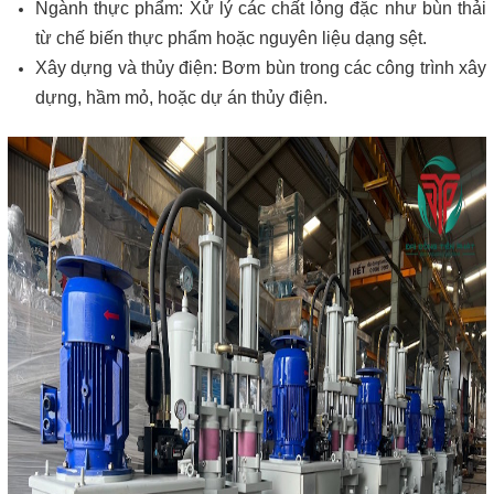
Ngành thực phẩm: Xử lý các chất lỏng đặc như bùn thải
từ chế biến thực phẩm hoặc nguyên liệu dạng sệt.
Xây dựng và thủy điện: Bơm bùn trong các công trình xây
dựng, hầm mỏ, hoặc dự án thủy điện.