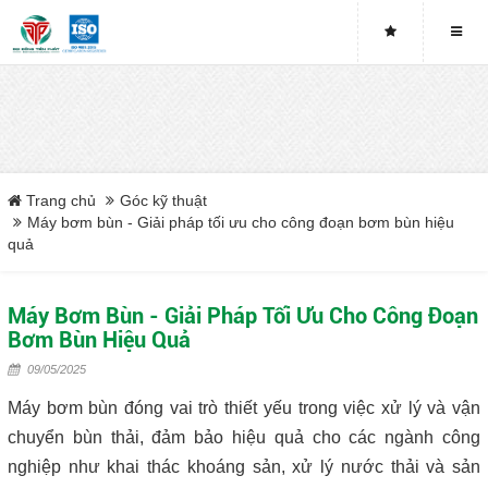
Buy genuine sludge press machines
Belt Press
Screw Press
Trang chủ
Góc kỹ thuật
Sludge Dryer
Máy bơm bùn - Giải pháp tối ưu cho công đoạn bơm bùn hiệu
quả
Máy sấy bùn
Máy Bơm Bùn - Giải Pháp Tối Ưu Cho Công Đoạn
Xưởng sản xuất máy ép bùn trục vít uy tín tại Việt Nam
Bơm Bùn Hiệu Quả
09/05/2025
Tại sao nên mua máy ép bùn trục vít
Máy bơm bùn đóng vai trò thiết yếu trong việc xử lý và vận
Lược rác đầu nguồn
chuyển bùn thải, đảm bảo hiệu quả cho các ngành công
nghiệp như khai thác khoáng sản, xử lý nước thải và sản