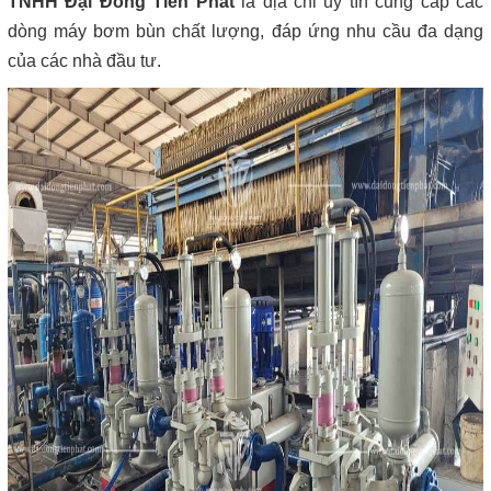
TNHH Đại Đồng Tiến Phát
là địa chỉ uy tín cung cấp các
dòng máy bơm bùn chất lượng, đáp ứng nhu cầu đa dạng
của các nhà đầu tư.