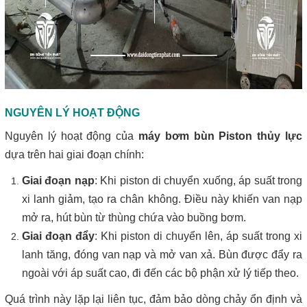
NGUYÊN LÝ HOẠT ĐỘNG
Nguyên lý hoạt động của
máy bơm bùn Piston thủy lực
dựa trên hai giai đoạn chính:
Giai đoạn nạp
: Khi piston di chuyển xuống, áp suất trong
xi lanh giảm, tạo ra chân không. Điều này khiến van nạp
mở ra, hút bùn từ thùng chứa vào buồng bơm.
Giai đoạn đẩy
: Khi piston di chuyển lên, áp suất trong xi
lanh tăng, đóng van nạp và mở van xả. Bùn được đẩy ra
ngoài với áp suất cao, đi đến các bộ phận xử lý tiếp theo.
Quá trình này lặp lại liên tục, đảm bảo dòng chảy ổn định và