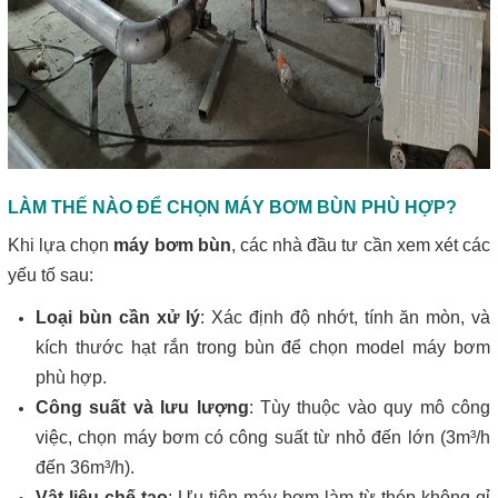
LÀM THẾ NÀO ĐỂ CHỌN MÁY BƠM BÙN PHÙ HỢP?
Khi lựa chọn
máy bơm bùn
, các nhà đầu tư cần xem xét các
yếu tố sau:
Loại bùn cần xử lý
: Xác định độ nhớt, tính ăn mòn, và
kích thước hạt rắn trong bùn để chọn model máy bơm
phù hợp.
Công suất và lưu lượng
: Tùy thuộc vào quy mô công
việc, chọn máy bơm có công suất từ nhỏ đến lớn (3m³/h
đến 36m³/h).
Vật liệu chế tạo
: Ưu tiên máy bơm làm từ thép không gỉ