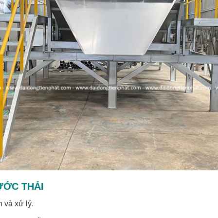
ƯỚC THẢI
 và xử lý.