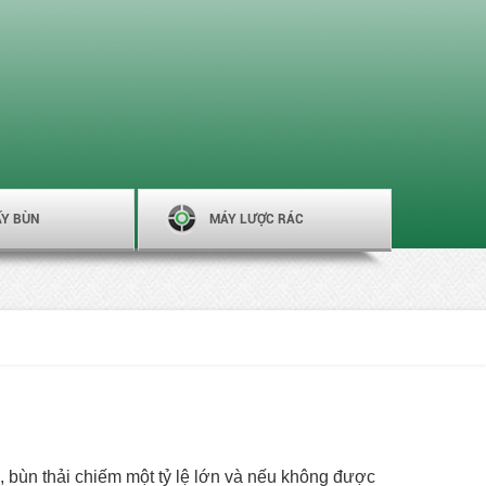
ẤY BÙN
MÁY LƯỢC RÁC
lý, bùn thải chiếm một tỷ lệ lớn và nếu không được