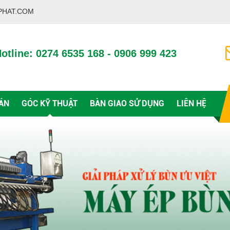
PHAT.COM
otline: 0274 6535 168 - 0906 999 423
ÁN
GÓC KỸ THUẬT
BÀN GIAO SỬ DỤNG
LIÊN HỆ