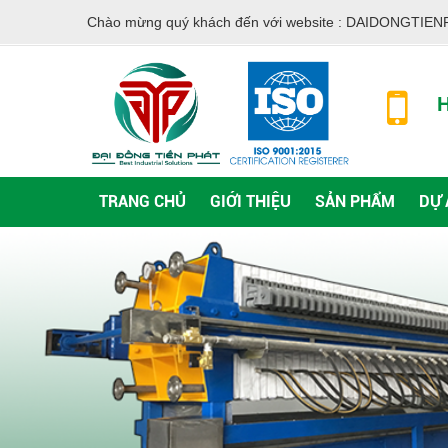
Chào mừng quý khách đến với website :
DAIDONGTIEN
H
TRANG CHỦ
GIỚI THIỆU
SẢN PHẨM
DỰ 