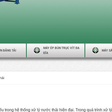
MÁY ÉP BÙN TRỤC VÍT ĐA
N BĂNG TẢI
MÁY S
ĐĨA
hải
iếu trong hệ thống xử lý nước thải hiện đại. Trong quá trình xử 