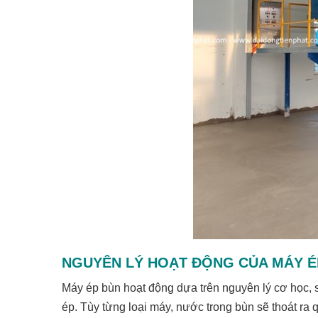
NGUYÊN LÝ HOẠT ĐỘNG CỦA MÁY É
Máy ép bùn hoạt động dựa trên nguyên lý cơ học, s
ép. Tùy từng loại máy, nước trong bùn sẽ thoát ra q