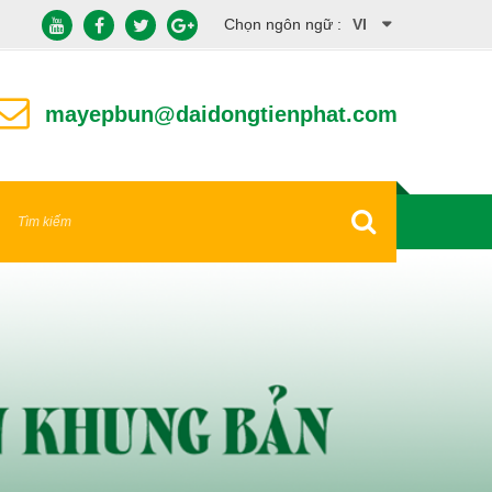
Chọn ngôn ngữ :
VI
EN
mayepbun@daidongtienphat.com