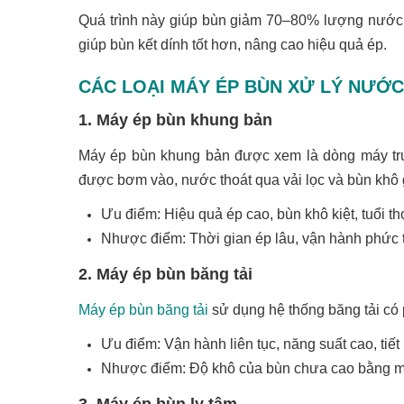
Quá trình này giúp bùn giảm 70–80% lượng nước, 
giúp bùn kết dính tốt hơn, nâng cao hiệu quả ép.
CÁC LOẠI MÁY ÉP BÙN XỬ LÝ NƯỚC
1. Máy ép bùn khung bản
Máy ép bùn khung bản
được xem là dòng máy tr
được bơm vào, nước thoát qua vải lọc và bùn khô g
Ưu điểm: Hiệu quả ép cao, bùn khô kiệt, tuổi thọ
Nhược điểm: Thời gian ép lâu, vận hành phức t
2. Máy ép bùn băng tải
Máy ép bùn băng tải
sử dụng hệ thống băng tải có p
Ưu điểm: Vận hành liên tục, năng suất cao, tiế
Nhược điểm: Độ khô của bùn chưa cao bằng m
3. Máy ép bùn ly tâm