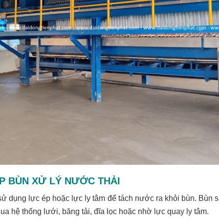
P BÙN XỬ LÝ NƯỚC THẢI
ử dụng lực ép hoặc lực ly tâm để tách nước ra khỏi bùn. Bùn 
ua hệ thống lưới, băng tải, đĩa lọc hoặc nhờ lực quay ly tâm.