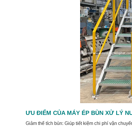
ƯU ĐIỂM CỦA MÁY ÉP BÙN XỬ LÝ N
Giảm thể tích bùn: Giúp tiết kiệm chi phí vận chuyển