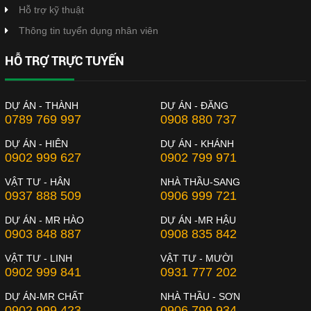
Hỗ trợ kỹ thuật
Thông tin tuyển dụng nhân viên
HỖ TRỢ TRỰC TUYẾN
DỰ ÁN - THÀNH
DỰ ÁN - ĐĂNG
0789 769 997
0908 880 737
DỰ ÁN - HIÊN
DỰ ÁN - KHÁNH
0902 999 627
0902 799 971
VẬT TƯ - HÂN
NHÀ THẦU-SANG
0937 888 509
0906 999 721
DỰ ÁN - MR HÀO
DỰ ÁN -MR HẬU
0903 848 887
0908 835 842
VẬT TƯ - LINH
VẬT TƯ - MƯỜI
0902 999 841
0931 777 202
DỰ ÁN-MR CHẤT
NHÀ THẦU - SƠN
0902 999 423
0906 799 934