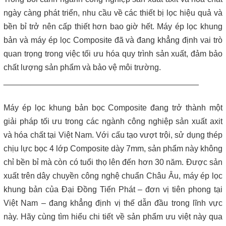
Máy lược rác thô – giải pháp loại bỏ rác hiệu quả trong hệ thống
xử lý nước thải
ngày càng phát triển, nhu cầu về các thiết bị lọc hiệu quả và
bền bỉ trở nên cấp thiết hơn bao giờ hết. Máy ép lọc khung
Giá máy ép bùn 2026 – Báo giá chi tiết theo từng dòng máy và
bản và máy ép lọc Composite đã và đang khẳng định vai trò
công suất
quan trọng trong việc tối ưu hóa quy trình sản xuất, đảm bảo
chất lượng sản phẩm và bảo vệ môi trường.
Bơm màng ARO 1 inch thân nhựa | Hàng sẵn kho – Giá tốt
___________________________________________
Bán bộ nguồn thủy lực chính hãng, giá rẻ
Máy ép lọc khung bản bọc Composite đang trở thành một
giải pháp tối ưu trong các ngành công nghiệp sản xuất axit
Close
và hóa chất tại Việt Nam. Với cấu tạo vượt trội, sử dụng thép
chịu lực bọc 4 lớp Composite dày 7mm, sản phẩm này không
chỉ bền bỉ mà còn có tuổi thọ lên đến hơn 30 năm. Được sản
xuất trên dây chuyền công nghệ chuẩn Châu Âu, máy ép lọc
khung bản của Đại Đồng Tiến Phát – đơn vị tiên phong tại
Việt Nam – đang khẳng định vị thế dẫn đầu trong lĩnh vực
này. Hãy cùng tìm hiểu chi tiết về sản phẩm ưu việt này qua