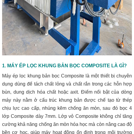
1. MÁY ÉP LỌC KHUNG BẢN BỌC COMPOSITE LÀ GÌ?
Máy ép lọc khung bản bọc Composite là một thiết bị chuyên
dụng dùng để tách chất lỏng và chất rắn trong các hỗn hợp
bùn, dung dịch hóa chất hoặc axit. Điểm nổi bật của dòng
máy này nằm ở cấu trúc khung bản được chế tạo từ thép
chịu lực cao cấp, nhúng kẽm chống ăn mòn, sau đó bọc 4
lớp Composite dày 7mm. Lớp vỏ Composite không chỉ tăng
cường khả năng chống ăn mòn hóa học mà còn nâng cao độ
bền cơ học, giúp máy hoạt động ổn định trong môi trường