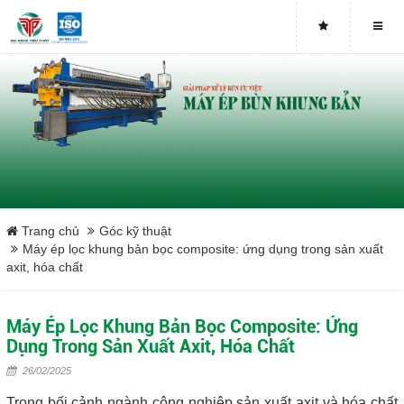
Buy genuine sludge press machines
Belt Press
Screw Press
Sludge Dryer
Máy sấy bùn
Trang chủ
Góc kỹ thuật
Máy ép lọc khung bản bọc composite: ứng dụng trong sản xuất
axit, hóa chất
Xưởng sản xuất máy ép bùn trục vít uy tín tại Việt Nam
Tại sao nên mua máy ép bùn trục vít
Máy Ép Lọc Khung Bản Bọc Composite: Ứng
Dụng Trong Sản Xuất Axit, Hóa Chất
Lược rác đầu nguồn
26/02/2025
Trong bối cảnh ngành công nghiệp sản xuất axit và hóa chất