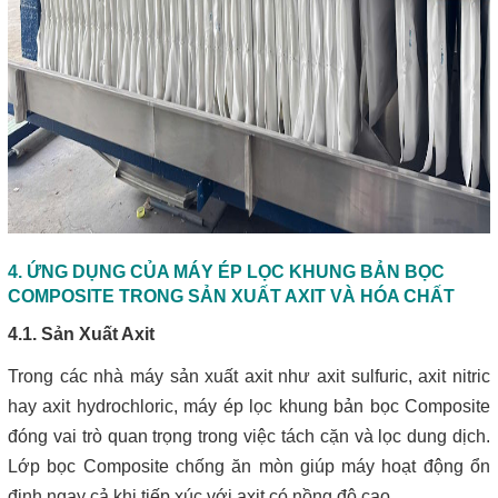
4. ỨNG DỤNG CỦA MÁY ÉP LỌC KHUNG BẢN BỌC
COMPOSITE TRONG SẢN XUẤT AXIT VÀ HÓA CHẤT
4.1. Sản Xuất Axit
Trong các nhà máy sản xuất axit như axit sulfuric, axit nitric
hay axit hydrochloric, máy ép lọc khung bản bọc Composite
đóng vai trò quan trọng trong việc tách cặn và lọc dung dịch.
Lớp bọc Composite chống ăn mòn giúp máy hoạt động ổn
định ngay cả khi tiếp xúc với axit có nồng độ cao.