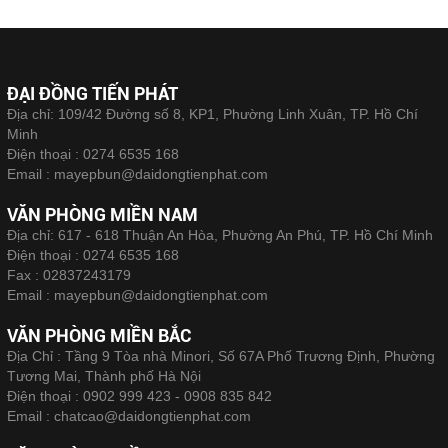
ĐẠI ĐỒNG TIẾN PHÁT
Địa chỉ: 109/42 Đường số 8, KP1, Phường Linh Xuân, TP. Hồ Chí
Minh
Điện thoại :
0274 6535 168
Email :
mayepbun@daidongtienphat.com
VĂN PHÒNG MIỀN NAM
Địa chỉ: 617 - 618 Thuận An Hòa, Phường An Phú, TP. Hồ Chí Minh
Điện thoại :
0274 6535 168
Fax :
02837243179
Email :
mayepbun@daidongtienphat.com
VĂN PHÒNG MIỀN BẮC
Địa Chỉ : Tầng 9 Tòa nhà Minori, Số 67A Phố Trương Định, Phường
Tương Mai, Thành phố Hà Nội
Điện thoại :
0902 999 423 - 0908 835 842
Email :
chatcao@daidongtienphat.com