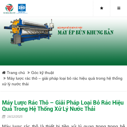
Buy genuine sludge press machines
Belt Press
Screw Press
Sludge Dryer
Máy sấy bùn
Trang chủ
Góc kỹ thuật
Máy lược rác thô – giải pháp loại bỏ rác hiệu quả trong hệ thống
xử lý nước thải
Xưởng sản xuất máy ép bùn trục vít uy tín tại Việt Nam
Tại sao nên mua máy ép bùn trục vít
Máy Lược Rác Thô – Giải Pháp Loại Bỏ Rác Hiệu
Quả Trong Hệ Thống Xử Lý Nước Thải
Lược rác đầu nguồn
16/12/2025
Máy lược rác thô là thiết bị tiền xử lý quan trọng trong hệ