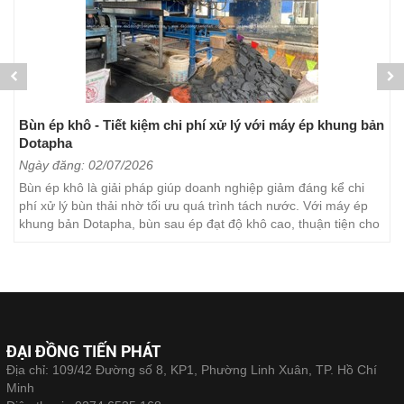
Bùn ép khô - Tiết kiệm chi phí xử lý với máy ép khung bản
Dotapha
Ngày đăng: 02/07/2026
Bùn ép khô là giải pháp giúp doanh nghiệp giảm đáng kể chi
phí xử lý bùn thải nhờ tối ưu quá trình tách nước. Với máy ép
khung bản Dotapha, bùn sau ép đạt độ khô cao, thuận tiện cho
việc vận chuyển, lưu trữ và xử lý. Đây...
ĐẠI ĐỒNG TIẾN PHÁT
Địa chỉ: 109/42 Đường số 8, KP1, Phường Linh Xuân, TP. Hồ Chí
Minh