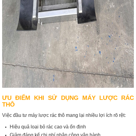
ƯU ĐIỂM KHI SỬ DỤNG MÁY LƯỢC RÁC
THÔ
Việc đầu tư máy lược rác thô mang lại nhiều lợi ích rõ rệt:
Hiệu quả loại bỏ rác cao và ổn định
Giảm đáng kể chi phí nhân công vận hành