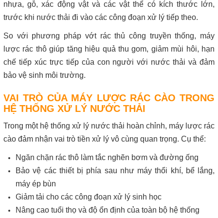
nhựa, gỗ, xác động vật và các vật thể có kích thước lớn,
trước khi nước thải đi vào các công đoạn xử lý tiếp theo.
So với phương pháp vớt rác thủ công truyền thống, máy
lược rác thô giúp tăng hiệu quả thu gom, giảm mùi hôi, hạn
chế tiếp xúc trực tiếp của con người với nước thải và đảm
bảo vệ sinh môi trường.
VAI TRÒ CỦA MÁY LƯỢC RÁC CÀO TRONG
HỆ THỐNG XỬ LÝ NƯỚC THẢI
Trong một hệ thống xử lý nước thải hoàn chỉnh, máy lược rác
cào đảm nhận vai trò tiền xử lý vô cùng quan trọng. Cụ thể:
Ngăn chặn rác thô làm tắc nghẽn bơm và đường ống
Bảo vệ các thiết bị phía sau như máy thổi khí, bể lắng,
máy ép bùn
Giảm tải cho các công đoạn xử lý sinh học
Nâng cao tuổi thọ và độ ổn định của toàn bộ hệ thống