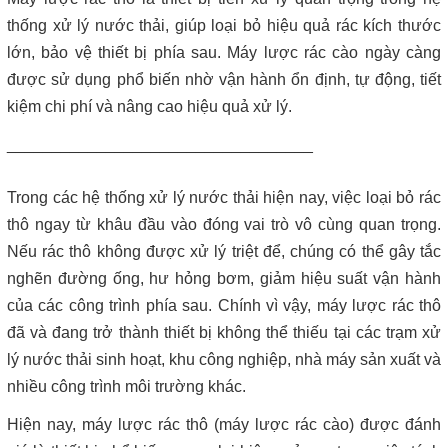
Máy lược rác thô – giải pháp loại bỏ rác hiệu quả trong hệ thống
xử lý nước thải
thống xử lý nước thải, giúp loại bỏ hiệu quả rác kích thước
lớn, bảo vệ thiết bị phía sau. Máy lược rác cào ngày càng
Giá máy ép bùn 2026 – Báo giá chi tiết theo từng dòng máy và
được sử dụng phổ biến nhờ vận hành ổn định, tự động, tiết
công suất
kiệm chi phí và nâng cao hiệu quả xử lý.
Bơm màng ARO 1 inch thân nhựa | Hàng sẵn kho – Giá tốt
__________________________________
Bán bộ nguồn thủy lực chính hãng, giá rẻ
Trong các hệ thống xử lý nước thải hiện nay, việc loại bỏ rác
thô ngay từ khâu đầu vào đóng vai trò vô cùng quan trọng.
Close
Nếu rác thô không được xử lý triệt để, chúng có thể gây tắc
nghẽn đường ống, hư hỏng bơm, giảm hiệu suất vận hành
của các công trình phía sau. Chính vì vậy, máy lược rác thô
đã và đang trở thành thiết bị không thể thiếu tại các trạm xử
lý nước thải sinh hoạt, khu công nghiệp, nhà máy sản xuất và
nhiều công trình môi trường khác.
Hiện nay, máy lược rác thô (máy lược rác cào) được đánh