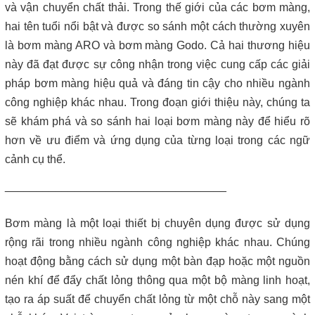
Máy lược rác thô – giải pháp loại bỏ rác hiệu quả trong hệ thống
và vận chuyển chất thải. Trong thế giới của các bơm màng,
xử lý nước thải
hai tên tuổi nổi bật và được so sánh một cách thường xuyên
là bơm màng ARO và bơm màng Godo. Cả hai thương hiệu
Giá máy ép bùn 2026 – Báo giá chi tiết theo từng dòng máy và
này đã đạt được sự công nhận trong việc cung cấp các giải
công suất
pháp bơm màng hiệu quả và đáng tin cậy cho nhiều ngành
Bơm màng ARO 1 inch thân nhựa | Hàng sẵn kho – Giá tốt
công nghiệp khác nhau. Trong đoạn giới thiệu này, chúng ta
sẽ khám phá và so sánh hai loại bơm màng này để hiểu rõ
Bán bộ nguồn thủy lực chính hãng, giá rẻ
hơn về ưu điểm và ứng dụng của từng loại trong các ngữ
cảnh cụ thể.
Close
___________________________________
Bơm màng là một loại thiết bị chuyên dụng được sử dụng
rộng rãi trong nhiều ngành công nghiệp khác nhau. Chúng
hoạt động bằng cách sử dụng một bàn đạp hoặc một nguồn
nén khí để đẩy chất lỏng thông qua một bộ màng linh hoạt,
tạo ra áp suất để chuyển chất lỏng từ một chỗ này sang một