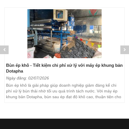
Bùn ép khô - Tiết kiệm chi phí xử lý với máy ép khung bản
Dotapha
Ngày đăng: 02/07/2026
Bùn ép khô là giải pháp giúp doanh nghiệp giảm đáng kể chi
phí xử lý bùn thải nhờ tối ưu quá trình tách nước. Với máy ép
khung bản Dotapha, bùn sau ép đạt độ khô cao, thuận tiện cho
việc vận chuyển, lưu trữ và xử lý. Đây...