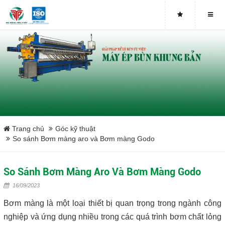
Buy genuine sludge press machines
Belt Press
Screw Press
Sludge Dryer
Máy sấy bùn
Trang chủ
Góc kỹ thuật
So sánh Bơm màng aro và Bơm màng Godo
Xưởng sản xuất máy ép bùn trục vít uy tín tại Việt Nam
So Sánh Bơm Màng Aro Và Bơm Màng Godo
Tại sao nên mua máy ép bùn trục vít
16/09/2023
Lược rác đầu nguồn
Bơm màng là một loại thiết bị quan trọng trong ngành công
nghiệp và ứng dụng nhiều trong các quá trình bơm chất lỏng