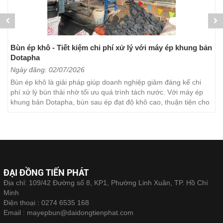
Bùn ép khô - Tiết kiệm chi phí xử lý với máy ép khung bản
Dotapha
Ngày đăng: 02/07/2026
Bùn ép khô là giải pháp giúp doanh nghiệp giảm đáng kể chi
phí xử lý bùn thải nhờ tối ưu quá trình tách nước. Với máy ép
khung bản Dotapha, bùn sau ép đạt độ khô cao, thuận tiện cho
việc vận chuyển, lưu trữ và xử lý. Đây...
ĐẠI ĐỒNG TIẾN PHÁT
Địa chỉ: 109/42 Đường số 8, KP1, Phường Linh Xuân, TP. Hồ Chí
Minh
Điện thoại :
0274 6535 168
Email :
mayepbun@daidongtienphat.com