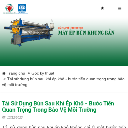
Buy genuine sludge press machines
Belt Press
Screw Press
Sludge Dryer
Máy sấy bùn
Trang chủ
Góc kỹ thuật
Tái sử dụng bùn sau khi ép khô - bước tiến quan trọng trong bảo
vệ môi trường
Xưởng sản xuất máy ép bùn trục vít uy tín tại Việt Nam
Tại sao nên mua máy ép bùn trục vít
Tái Sử Dụng Bùn Sau Khi Ép Khô - Bước Tiến
Quan Trọng Trong Bảo Vệ Môi Trường
Lược rác đầu nguồn
13/12/2023
Tái sử dụng bùn sau khi ép khô không chỉ là một bước tiến