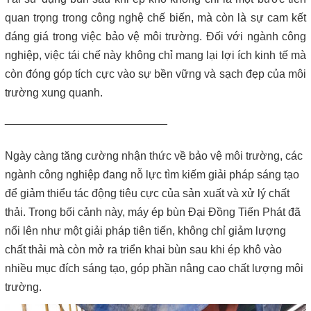
Máy lược rác thô – giải pháp loại bỏ rác hiệu quả trong hệ thống
xử lý nước thải
quan trọng trong công nghệ chế biến, mà còn là sự cam kết
đáng giá trong việc bảo vệ môi trường. Đối với ngành công
Giá máy ép bùn 2026 – Báo giá chi tiết theo từng dòng máy và
nghiệp, việc tái chế này không chỉ mang lại lợi ích kinh tế mà
công suất
còn đóng góp tích cực vào sự bền vững và sạch đẹp của môi
trường xung quanh.
Bơm màng ARO 1 inch thân nhựa | Hàng sẵn kho – Giá tốt
__________________________
Bán bộ nguồn thủy lực chính hãng, giá rẻ
Ngày càng tăng cường nhận thức về bảo vệ môi trường, các
Close
ngành công nghiệp đang nỗ lực tìm kiếm giải pháp sáng tạo
để giảm thiểu tác động tiêu cực của sản xuất và xử lý chất
thải. Trong bối cảnh này, máy ép bùn Đại Đồng Tiến Phát đã
nổi lên như một giải pháp tiên tiến, không chỉ giảm lượng
chất thải mà còn mở ra triển khai bùn sau khi ép khô vào
nhiều mục đích sáng tạo, góp phần nâng cao chất lượng môi
trường.