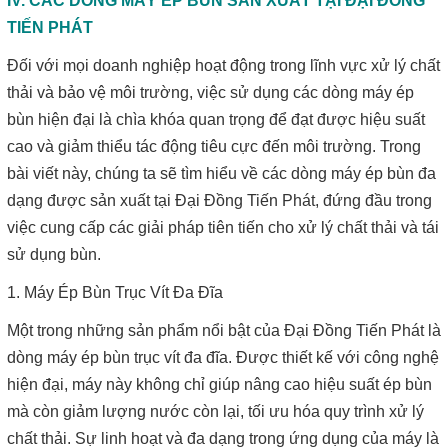
IV. CÁC DÒNG MÁY ÉP BÙN SẢN XUẤT TẠI ĐẠI ĐỒNG
TIẾN PHÁT
Đối với mọi doanh nghiệp hoạt động trong lĩnh vực xử lý chất
thải và bảo vệ môi trường, việc sử dụng các dòng máy ép
bùn hiện đại là chìa khóa quan trọng để đạt được hiệu suất
cao và giảm thiểu tác động tiêu cực đến môi trường. Trong
bài viết này, chúng ta sẽ tìm hiểu về các dòng máy ép bùn đa
dạng được sản xuất tại Đại Đồng Tiến Phát, đứng đầu trong
việc cung cấp các giải pháp tiên tiến cho xử lý chất thải và tái
sử dụng bùn.
1. Máy Ép Bùn Trục Vít Đa Đĩa
Một trong những sản phẩm nổi bật của Đại Đồng Tiến Phát là
dòng máy ép bùn trục vít đa đĩa. Được thiết kế với công nghệ
hiện đại, máy này không chỉ giúp nâng cao hiệu suất ép bùn
mà còn giảm lượng nước còn lại, tối ưu hóa quy trình xử lý
chất thải. Sự linh hoạt và đa dạng trong ứng dụng của máy là