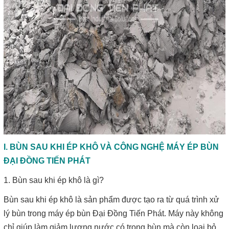
I. BÙN SAU KHI ÉP KHÔ VÀ CÔNG NGHỆ MÁY ÉP BÙN
ĐẠI ĐỒNG TIẾN PHÁT
1. Bùn sau khi ép khô là gì?
Bùn sau khi ép khô là sản phẩm được tạo ra từ quá trình xử
lý bùn trong máy ép bùn Đại Đồng Tiến Phát. Máy này không
chỉ giúp làm giảm lượng nước có trong bùn mà còn loại bỏ