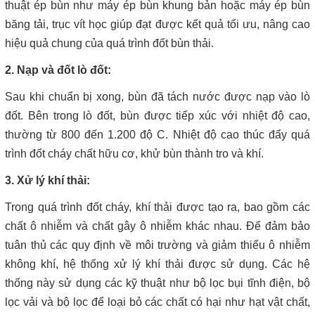
thuật ép bùn như máy ép bùn khung bản hoặc máy ép bùn
băng tải, trục vít học giúp đạt được kết quả tối ưu, nâng cao
hiệu quả chung của quá trình đốt bùn thải.
2. Nạp và đốt lò đốt:
Sau khi chuẩn bị xong, bùn đã tách nước được nạp vào lò
đốt. Bên trong lò đốt, bùn được tiếp xúc với nhiệt độ cao,
thường từ 800 đến 1.200 độ C. Nhiệt độ cao thúc đẩy quá
trình đốt cháy chất hữu cơ, khử bùn thành tro và khí.
3. Xử lý khí thải:
Trong quá trình đốt cháy, khí thải được tạo ra, bao gồm các
chất ô nhiễm và chất gây ô nhiễm khác nhau. Để đảm bảo
tuân thủ các quy định về môi trường và giảm thiểu ô nhiễm
không khí, hệ thống xử lý khí thải được sử dụng. Các hệ
thống này sử dụng các kỹ thuật như bộ lọc bụi tĩnh điện, bộ
lọc vải và bộ lọc để loại bỏ các chất có hại như hạt vật chất,