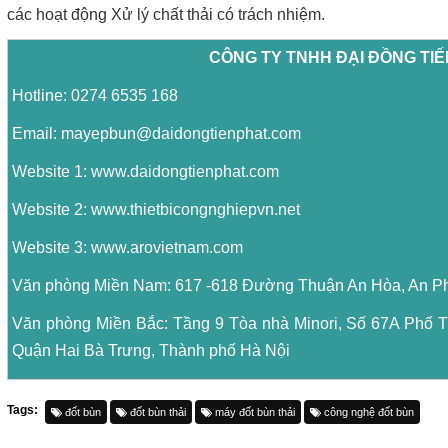
các hoạt động Xử lý chất thải có trách nhiệm.
CÔNG TY TNHH ĐẠI ĐỒNG TI
Hotline: 0274 6535 168
Email:
mayepbun@daidongtienphat.com
Website 1:
www.daidongtienphat.com
Website 2:
www.thietbicongnghiepvn.net
Website 3:
www.arovietnam.com
Văn phòng Miền Nam: 617 -618 Đường Thuận An Hòa, An P
Văn phòng Miền Bắc: Tầng 9 Tòa nhà Minori, Số 67A Phố 
Quận Hai Bà Trưng, Thành phố Hà Nội
Tags:
đốt bùn
đốt bùn thải
máy đốt bùn thải
công nghệ đốt bùn