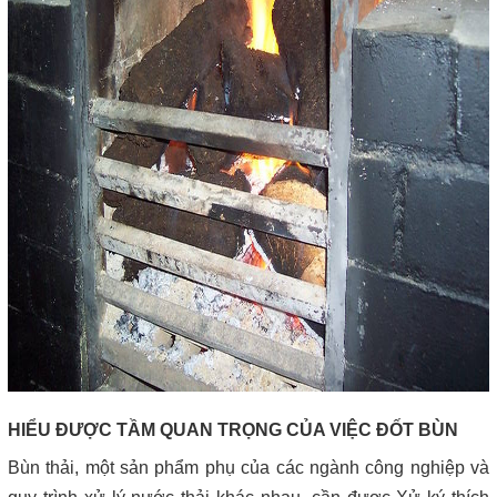
HIỂU ĐƯỢC TẦM QUAN TRỌNG CỦA VIỆC ĐỐT BÙN
Bùn thải, một sản phẩm phụ của các ngành công nghiệp và