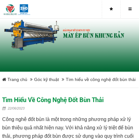
Buy genuine sludge press machines
Belt Press
Screw Press
Sludge Dryer
Máy sấy bùn
Trang chủ
Góc kỹ thuật
Tìm hiểu về công nghệ đốt bùn thải
Xưởng sản xuất máy ép bùn trục vít uy tín tại Việt Nam
Tìm Hiểu Về Công Nghệ Đốt Bùn Thải
Tại sao nên mua máy ép bùn trục vít
22/06/2023
Công nghê đốt bùn là một trong những phương pháp xử lý
Lược rác đầu nguồn
bùn thiệu quả nhất hiện nay. Với khả năng xử lý triệt để bùn
thải, phương pháp đốt bùn được sử dụng vào quy trình cuối