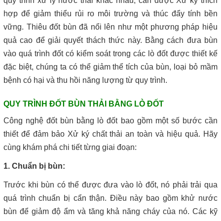
quy trình xử lý nước thải khác nhau, cần được Xử ký thích
hợp để giảm thiểu rủi ro môi trường và thúc đẩy tính bền
vững. Thiêu đốt bùn đã nổi lên như một phương pháp hiệu
quả cao để giải quyết thách thức này. Bằng cách đưa bùn
vào quá trình đốt có kiểm soát trong các lò đốt được thiết kế
đặc biệt, chúng ta có thể giảm thể tích của bùn, loại bỏ mầm
bệnh có hại và thu hồi năng lượng từ quy trình.
QUY TRÌNH ĐỐT BÙN THẢI BẰNG LÒ ĐỐT
Công nghệ đốt bùn bằng lò đốt bao gồm một số bước cần
thiết để đảm bảo Xử ký chất thải an toàn và hiệu quả. Hãy
cùng khám phá chi tiết từng giai đoạn:
1. Chuẩn bị bùn:
Trước khi bùn có thể được đưa vào lò đốt, nó phải trải qua
quá trình chuẩn bị cẩn thận. Điều này bao gồm khử nước
bùn để giảm độ ẩm và tăng khả năng cháy của nó. Các kỹ