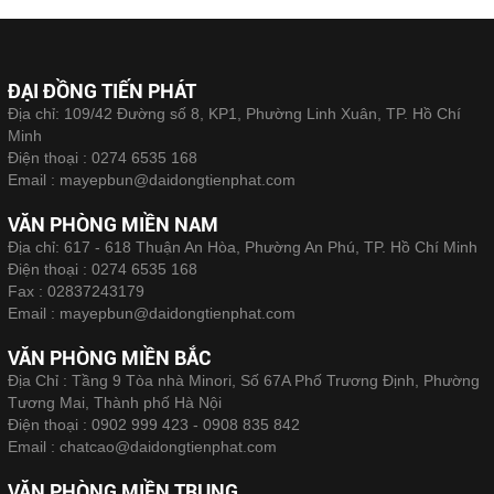
ĐẠI ĐỒNG TIẾN PHÁT
Địa chỉ: 109/42 Đường số 8, KP1, Phường Linh Xuân, TP. Hồ Chí
Minh
Điện thoại :
0274 6535 168
Email :
mayepbun@daidongtienphat.com
VĂN PHÒNG MIỀN NAM
Địa chỉ: 617 - 618 Thuận An Hòa, Phường An Phú, TP. Hồ Chí Minh
Điện thoại :
0274 6535 168
Fax :
02837243179
Email :
mayepbun@daidongtienphat.com
VĂN PHÒNG MIỀN BẮC
Địa Chỉ : Tầng 9 Tòa nhà Minori, Số 67A Phố Trương Định, Phường
Tương Mai, Thành phố Hà Nội
Điện thoại :
0902 999 423 - 0908 835 842
Email :
chatcao@daidongtienphat.com
VĂN PHÒNG MIỀN TRUNG