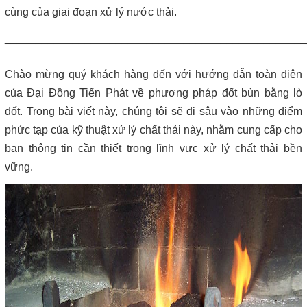
Máy lược rác thô – giải pháp loại bỏ rác hiệu quả trong hệ thống
cùng của giai đoạn xử lý nước thải.
xử lý nước thải
_________________________________________________
Giá máy ép bùn 2026 – Báo giá chi tiết theo từng dòng máy và
công suất
Chào mừng quý khách hàng đến với hướng dẫn toàn diện
của Đại Đồng Tiến Phát về phương pháp đốt bùn bằng lò
Bơm màng ARO 1 inch thân nhựa | Hàng sẵn kho – Giá tốt
đốt. Trong bài viết này, chúng tôi sẽ đi sâu vào những điểm
phức tạp của kỹ thuật xử lý chất thải này, nhằm cung cấp cho
Bán bộ nguồn thủy lực chính hãng, giá rẻ
bạn thông tin cần thiết trong lĩnh vực xử lý chất thải bền
vững.
Close