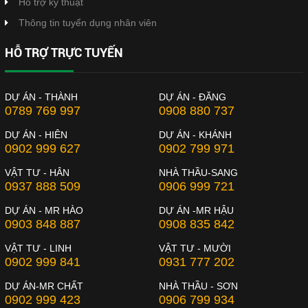
Hỗ trợ kỹ thuật
Thông tin tuyển dụng nhân viên
HỖ TRỢ TRỰC TUYẾN
DỰ ÁN - THÀNH
DỰ ÁN - ĐĂNG
0789 769 997
0908 880 737
DỰ ÁN - HIÊN
DỰ ÁN - KHÁNH
0902 999 627
0902 799 971
VẬT TƯ - HÂN
NHÀ THẦU-SANG
0937 888 509
0906 999 721
DỰ ÁN - MR HÀO
DỰ ÁN -MR HẬU
0903 848 887
0908 835 842
VẬT TƯ - LINH
VẬT TƯ - MƯỜI
0902 999 841
0931 777 202
DỰ ÁN-MR CHẤT
NHÀ THẦU - SƠN
0902 999 423
0906 799 934