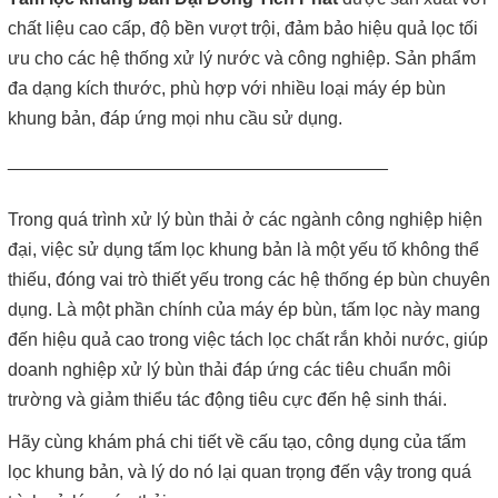
Máy lược rác thô – giải pháp loại bỏ rác hiệu quả trong hệ thống
xử lý nước thải
chất liệu cao cấp, độ bền vượt trội, đảm bảo hiệu quả lọc tối
ưu cho các hệ thống xử lý nước và công nghiệp. Sản phẩm
Giá máy ép bùn 2026 – Báo giá chi tiết theo từng dòng máy và
đa dạng kích thước, phù hợp với nhiều loại máy ép bùn
công suất
khung bản, đáp ứng mọi nhu cầu sử dụng.
Bơm màng ARO 1 inch thân nhựa | Hàng sẵn kho – Giá tốt
______________________________________
Bán bộ nguồn thủy lực chính hãng, giá rẻ
Trong quá trình xử lý bùn thải ở các ngành công nghiệp hiện
đại, việc sử dụng tấm lọc khung bản là một yếu tố không thể
Close
thiếu, đóng vai trò thiết yếu trong các hệ thống ép bùn chuyên
dụng. Là một phần chính của máy ép bùn, tấm lọc này mang
đến hiệu quả cao trong việc tách lọc chất rắn khỏi nước, giúp
doanh nghiệp xử lý bùn thải đáp ứng các tiêu chuẩn môi
trường và giảm thiểu tác động tiêu cực đến hệ sinh thái.
Hãy cùng khám phá chi tiết về cấu tạo, công dụng của tấm
lọc khung bản, và lý do nó lại quan trọng đến vậy trong quá