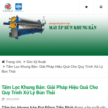
Buy genuine sludge press machines
Belt Press
Screw Press
Sludge Dryer
Máy sấy bùn
Trang chủ
Góc kỹ thuật
Tấm Lọc Khung Bản: Giải Pháp Hiệu Quả Cho Quy Trình Xử Lý
Bùn Thải
Xưởng sản xuất máy ép bùn trục vít uy tín tại Việt Nam
Tại sao nên mua máy ép bùn trục vít
Tấm Lọc Khung Bản: Giải Pháp Hiệu Quả Cho
Quy Trình Xử Lý Bùn Thải
Lược rác đầu nguồn
20/11/2024
Tấm lọc khung bản Đại Đồng Tiến Phát
được sản xuất với