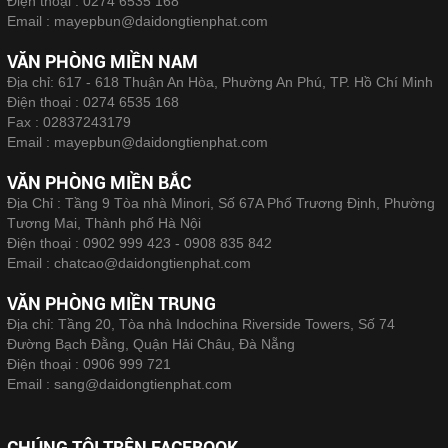
Điện thoại :
0274 6535 168
Email :
mayepbun@daidongtienphat.com
VĂN PHÒNG MIỀN NAM
Địa chỉ: 617 - 618 Thuận An Hòa, Phường An Phú, TP. Hồ Chí Minh
Điện thoại :
0274 6535 168
Fax :
02837243179
Email :
mayepbun@daidongtienphat.com
VĂN PHÒNG MIỀN BẮC
Địa Chỉ : Tầng 9 Tòa nhà Minori, Số 67A Phố Trương Định, Phường
Tương Mai, Thành phố Hà Nội
Điện thoại :
0902 999 423 - 0908 835 842
Email :
chatcao@daidongtienphat.com
VĂN PHÒNG MIỀN TRUNG
Địa chỉ: Tầng 20, Tòa nhà Indochina Riverside Towers, Số 74
Đường Bạch Đằng, Quận Hải Châu, Đà Nẵng
Điện thoại :
0906 999 721
Email :
sang@daidongtienphat.com
CHÚNG TÔI TRÊN FACEBOOK