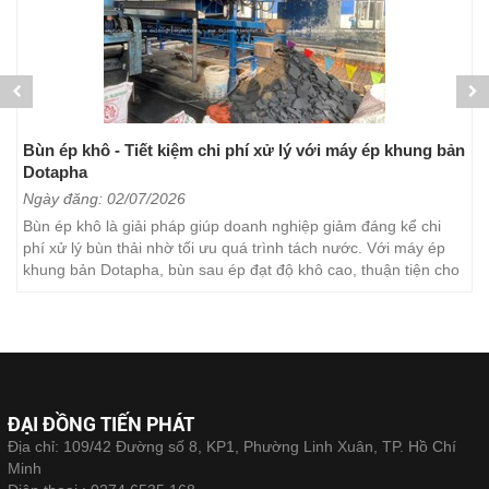
Bùn ép khô - Tiết kiệm chi phí xử lý với máy ép khung bản
Dotapha
Ngày đăng: 02/07/2026
Bùn ép khô là giải pháp giúp doanh nghiệp giảm đáng kể chi
phí xử lý bùn thải nhờ tối ưu quá trình tách nước. Với máy ép
khung bản Dotapha, bùn sau ép đạt độ khô cao, thuận tiện cho
việc vận chuyển, lưu trữ và xử lý. Đây...
ĐẠI ĐỒNG TIẾN PHÁT
Địa chỉ: 109/42 Đường số 8, KP1, Phường Linh Xuân, TP. Hồ Chí
Minh