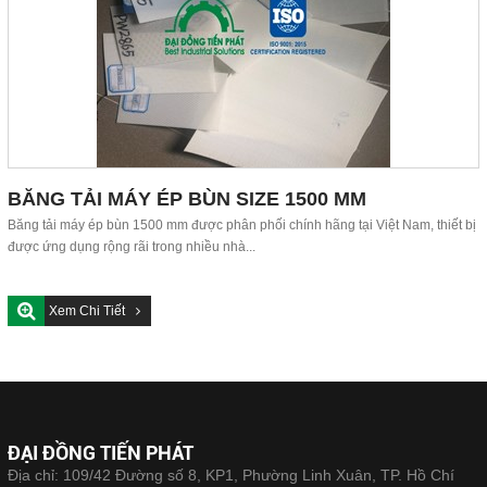
BĂNG TẢI MÁY ÉP BÙN SIZE 1500 MM
Băng tải máy ép bùn 1500 mm được phân phối chính hãng tại Việt Nam, thiết bị
được ứng dụng rộng rãi trong nhiều nhà...
Xem Chi Tiết
ĐẠI ĐỒNG TIẾN PHÁT
Địa chỉ: 109/42 Đường số 8, KP1, Phường Linh Xuân, TP. Hồ Chí