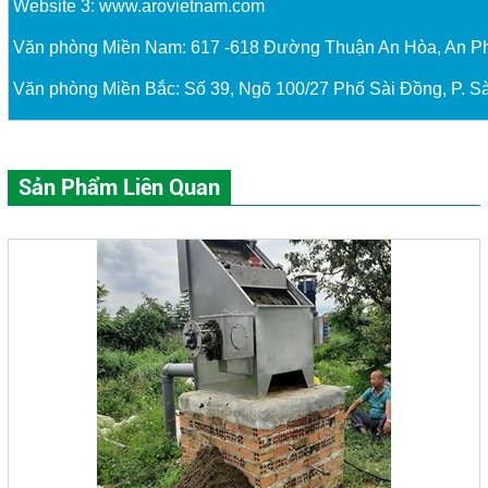
Website 3:
www.arovietnam.com
Văn phòng Miền Nam: 617 -618 Đường Thuận An Hòa, An P
Văn phòng Miền Bắc: Số 39, Ngõ 100/27 Phố Sài Đồng, P. Sà
Sản Phẩm Liên Quan