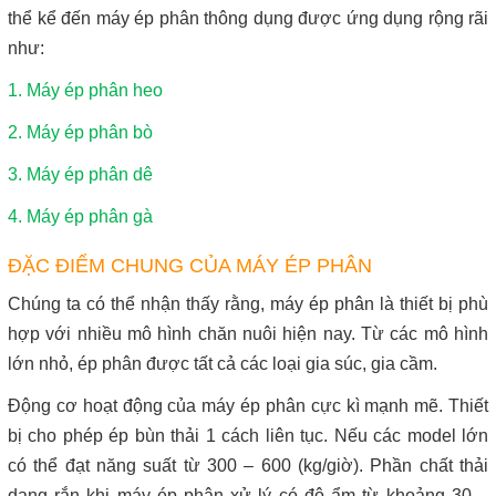
thể kể đến máy ép phân thông dụng được ứng dụng rộng rãi
như:
1.
Máy ép phân heo
2.
Máy ép phân bò
3.
Máy ép phân dê
4.
Máy ép phân gà
ĐẶC ĐIỂM CHUNG CỦA MÁY ÉP PHÂN
Chúng ta có thể nhận thấy rằng, máy ép phân là thiết bị phù
hợp với nhiều mô hình chăn nuôi hiện nay. Từ các mô hình
lớn nhỏ, ép phân được tất cả các loại gia súc, gia cầm.
Động cơ hoạt động của máy ép phân cực kì mạnh mẽ. Thiết
bị cho phép ép bùn thải 1 cách liên tục. Nếu các model lớn
có thể đạt năng suất từ 300 – 600 (kg/giờ). Phần chất thải
dạng rắn khi máy ép phân xử lý có độ ẩm từ khoảng 30 –