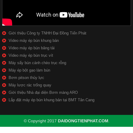
Giới thiệu Công ty TNHH Đại Đồng Tiến Phát
Video máy ép bùn khung bản
Video máy ép bùn băng tải
Video máy ép bùn trục vít
Máy sấy bùn cánh chèo trục rỗng
Máy ép bột gạo làm bún
Bơm pitson thủy lực
Máy lược rác trống quay
Giới thiệu Nhà đại diện Bơm màng ARO
Lắp đặt máy ép bùn khung bản tại BMT Tân Cang
© Copyright 2017
DAIDONGTIENPHAT.COM
.