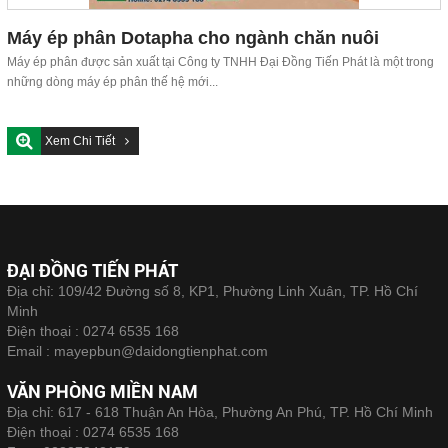
Máy ép phân Dotapha cho ngành chăn nuôi
Máy ép phân được sản xuất tại Công ty TNHH Đại Đồng Tiến Phát là một trong
những dòng máy ép phân thế hệ mới...
Xem Chi Tiết
ĐẠI ĐỒNG TIẾN PHÁT
Địa chỉ: 109/42 Đường số 8, KP1, Phường Linh Xuân, TP. Hồ Chí
Minh
Điện thoại :
0274 6535 168
Email :
mayepbun@daidongtienphat.com
VĂN PHÒNG MIỀN NAM
Địa chỉ: 617 - 618 Thuận An Hòa, Phường An Phú, TP. Hồ Chí Minh
Điện thoại :
0274 6535 168