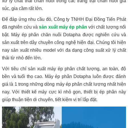
xử lý chất thải chăn nuôi trong các trang trại chăn nuôi gia
súc, gia cầm rất lớn.
Để đáp ứng nhu cầu đó, Công ty TNHH Đại Đồng Tiến Phát
đã nghiên cứu và
sản xuất máy ép phân
với chất lượng nổi
bật. Máy ép phân chăn nuôi Dotapha được nghiên cứu và
sản xuất trên dây chuyền công nghệ hiện đại. Chúng tôi hiện
nay sản xuất nhiều model với đa dạng công suất xử lý chất
thải từ nhỏ đến lớn.
Với tiêu chí sản xuất máy ép phân chất lượng, an toàn, độ
bền và tuổi thọ cao. Máy ép phân Dotapha luôn được đánh
giá là 1 trong những dòng máy ép phân chất lượng nhất hiện
nay. Với thiết kế máy cực kì nhỏ gọn, thiết bị ép phân này
giúp thuận tiện di chuyển, tiết kiệm vị trí lắp đặt.