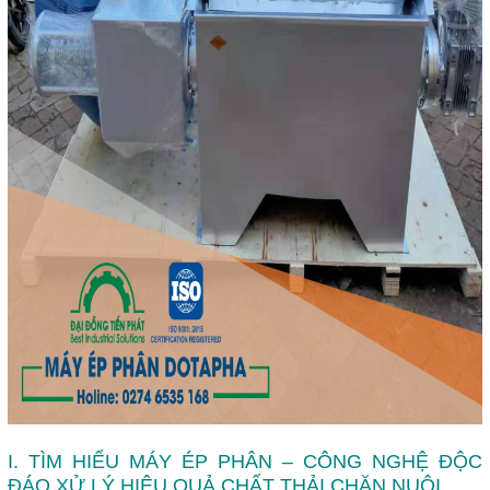
I. TÌM HIỂU MÁY ÉP PHÂN – CÔNG NGHỆ ĐỘC
ĐÁO XỬ LÝ HIỆU QUẢ CHẤT THẢI CHĂN NUÔI