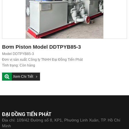
Bơm Piston Model DDTPYB85-3
Model DDTPYB85-3
Đơn vị sản xuất: Công ty TNHH Đại Đồng Tiến Phát
Tình trạng: Còn hàng
Xem Chi Tiết
ĐẠI ĐỒNG TIẾN PHÁT
Địa chỉ: 109/42 Đường số 8, KP1, Phường Linh Xuân, TP. Hồ Chí
Minh