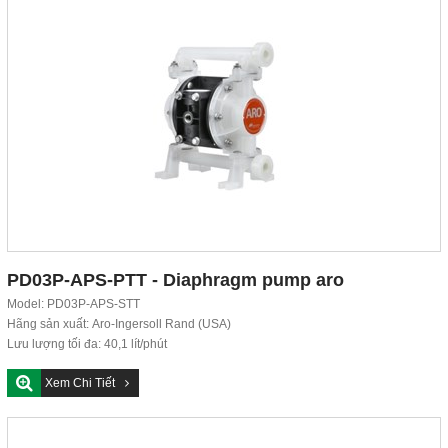
PD03P-APS-PTT - Diaphragm pump aro
Model: PD03P-APS-STT
Hãng sản xuất: Aro-Ingersoll Rand (USA)
Lưu lượng tối đa: 40,1 lít/phút
Áp suất tối đa: 6,9...
Xem Chi Tiết