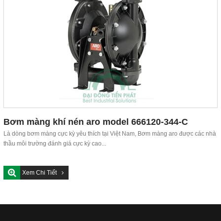
Bơm màng khí nén aro model 666120-344-C
Là dòng bơm màng cực kỳ yêu thích tại Việt Nam, Bơm màng aro được các nhà
thầu môi trường đánh giá cực kỳ cao...
Xem Chi Tiết