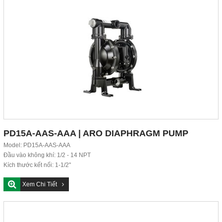
PD15A-AAS-AAA | ARO DIAPHRAGM PUMP
Model: PD15A-AAS-AAA
Đầu vào không khí: 1/2 - 14 NPT
Kích thước kết nối: 1-1/2"
Kiểu kết nối: 1-1/2...
Xem Chi Tiết