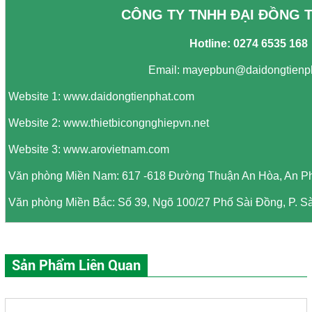
CÔNG TY TNHH ĐẠI ĐỒNG T
Hotline:
0274 6535 168
Email:
mayepbun@daidongtienp
Website 1:
www.daidongtienphat.com
Website 2:
www.thietbicongnghiepvn.net
Website 3:
www.arovietnam.com
Văn phòng Miền Nam: 617 -618 Đường Thuận An Hòa, An P
Văn phòng Miền Bắc: Số 39, Ngõ 100/27 Phố Sài Đồng, P. Sà
Sản Phẩm Liên Quan