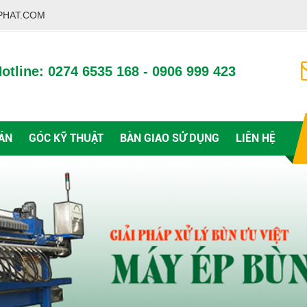
PHAT.COM
otline: 0274 6535 168 - 0906 999 423
ÁN
GÓC KỸ THUẬT
BÀN GIAO SỬ DỤNG
LIÊN HỆ