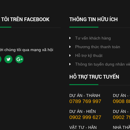
TÔI TRÊN FACEBOOK
THÔNG TIN HỮU ÍCH
Tư vấn khách hàng
Phương thức thanh toán
với chúng tôi qua mạng xã hội
Hỗ trợ kỹ thuật
Thông tin tuyển dụng nhân vi
HỖ TRỢ TRỰC TUYẾN
DỰ ÁN - THÀNH
DỰ ÁN -
0789 769 997
0908 8
DỰ ÁN - HIÊN
DỰ ÁN -
0902 999 627
0902 7
VẬT TƯ - HÂN
NHÀ TH