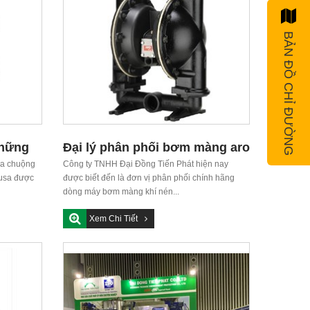
BẢN ĐỒ CHỈ ĐƯỜNG
những
Đại lý phân phối bơm màng aro
ưa chuộng
tại Việt Nam
Công ty TNHH Đại Đồng Tiến Phát hiện nay
 usa được
được biết đến là đơn vị phân phối chính hãng
dòng máy bơm màng khí nén...
Xem Chi Tiết