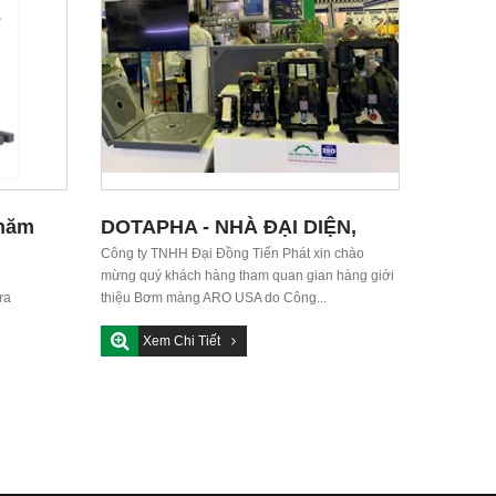
 năm
DOTAPHA - NHÀ ĐẠI DIỆN,
TỔNG ĐẠI LÝ BƠM MÀNG ARO
Công ty TNHH Đại Đồng Tiến Phát xin chào
mừng quý khách hàng tham quan gian hàng giới
USA TẠI VIỆT NAM VÀ
ựa
thiệu Bơm màng ARO USA do Công...
CAMPUCHIA
Xem Chi Tiết