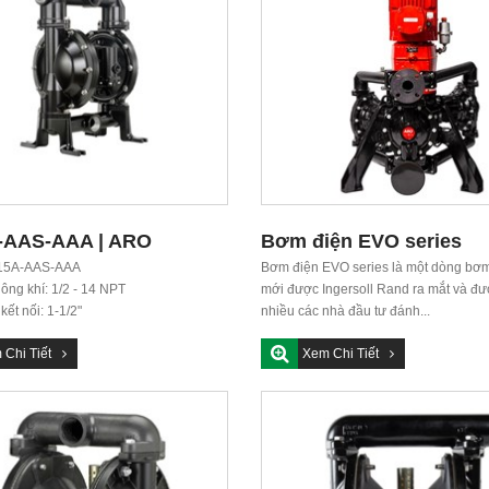
-AAS-AAA | ARO
Bơm điện EVO series
RAGM PUMP
15A-AAS-AAA
Bơm điện EVO series là một dòng bơm
ông khí: 1/2 - 14 NPT
mới được Ingersoll Rand ra mắt và đư
kết nối: 1-1/2"
nhiều các nhà đầu tư đánh...
: 1-1/2...
 Chi Tiết
Xem Chi Tiết