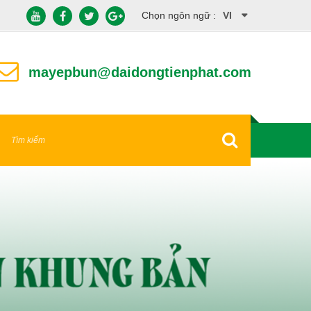
Chọn ngôn ngữ :
VI
EN
mayepbun@daidongtienphat.com