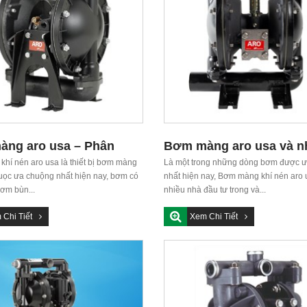
ng aro usa – Phân
Bơm màng aro usa và 
á rẻ tại Việt Nam
hí nén aro usa là thiết bị bơm màng
ưu điểm nổi bật
Là một trong những dòng bơm được 
uọc ưa chuộng nhất hiện nay, bơm có
nhất hiện nay, Bơm màng khí nén aro
ơm bùn...
nhiều nhà đầu tư trong và...
 Chi Tiết
Xem Chi Tiết