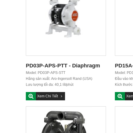
PD03P-APS-PTT - Diaphragm
PD15A
pump aro
Model: PD03P-APS-STT
DIAPH
Model: PD
Hãng sản xuất: Aro-Ingersoll Rand (USA)
Đầu vào kh
Lưu lượng tối đa: 40,1 lít/phút
Kích thước 
Áp suất tối đa: 6,9...
Kiểu kết nối
Xem Chi Tiết
Xem