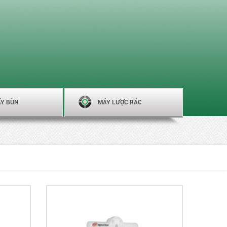
ẤY BÙN
MÁY LƯỢC RÁC