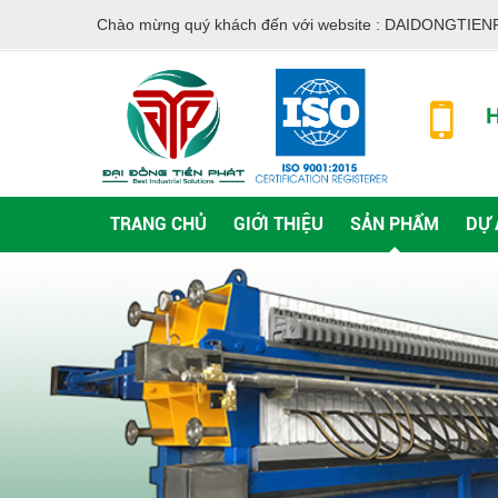
Chào mừng quý khách đến với website :
DAIDONGTIEN
H
TRANG CHỦ
GIỚI THIỆU
SẢN PHẨM
DỰ 