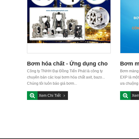
Bơm hóa chất - Ứng dụng cho
Bơm mà
các nhu cầu bơm hóa chất đặc
Công ty TNHH Đại Đồng Tiến Phát là công ty
khí nén
Bơm màng v
chuyên bán các loại bơm hóa chất axit, bazo...
EXP là một
biệt
Chúng tôi luôn báo giá bơm...
ưa chuộng t
Xem Chi Tiết
Xem