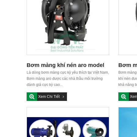
Bơm màng khí nén aro model
Bơm mà
666120-344-C
Là dòng bơm màng cực kỳ yêu thích tại Việt Nam,
phối gi
Bơm màng k
Bơm màng aro được các nhà thầu môi trường
khí nén đư
đánh giá cực kỳ cao...
khả năng b
Xem Chi Tiết
Xem