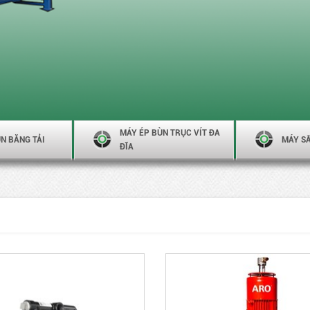
MÁY ÉP BÙN TRỤC VÍT ĐA
N BĂNG TẢI
MÁY S
ĐĨA