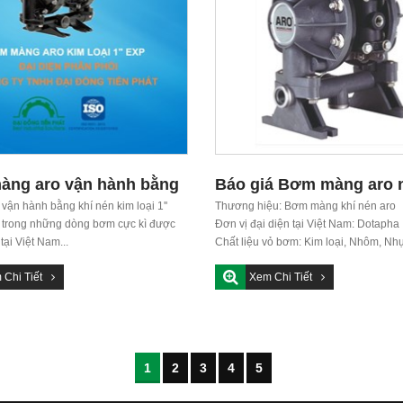
ng aro vận hành bằng
Báo giá Bơm màng aro
 kim loại 1'' EXP
ận hành bằng khí nén kim loại 1''
2022
Thương hiệu: Bơm màng khí nén aro
 trong những dòng bơm cực kì được
Đơn vị đại diện tại Việt Nam: Dotapha
ại Việt Nam...
Chất liệu vỏ bơm: Kim loại, Nhôm, Nh
Hàng có...
 Chi Tiết
Xem Chi Tiết
1
2
3
4
5