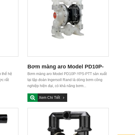
Bơm màng aro Model PD10P-
 thế hệ
YPS-PTT
Bơm màng aro Model PD10P-YPS-PTT sản xuất
ợc rất
tại tập đoàn Ingersoll Rand là dòng bơm công
nghiệp hiện đại, có khả năng bơm...
Xem Chi Tiết