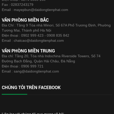
Fax :
02837243179
Email :
mayepbun@daidongtienphat.com
VĂN PHÒNG MIỀN BẮC
Địa Chỉ : Tầng 9 Tòa nhà Minori, Số 67A Phố Trương Định, Phường
Tương Mai, Thành phố Hà Nội
Điện thoại :
0902 999 423 - 0908 835 842
Email :
chatcao@daidongtienphat.com
VĂN PHÒNG MIỀN TRUNG
Địa chỉ: Tầng 20, Tòa nhà Indochina Riverside Towers, Số 74
Đường Bạch Đằng, Quận Hải Châu, Đà Nẵng
Điện thoại :
0906 999 721
Email :
sang@daidongtienphat.com
CHÚNG TÔI TRÊN FACEBOOK
Liên lạc với chúng tôi qua mạng xã hội