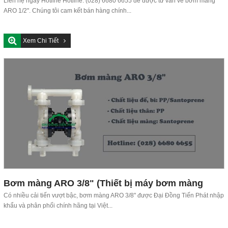
1/2 inch chính hãng)
Liên hệ ngay Hotline Hotline: (028) 6680 6655 để được tư vấn về bơm màng
ARO 1/2". Chúng tôi cam kết bán hàng chính...
Xem Chi Tiết
Bơm màng ARO 3/8" (Thiết bị máy bơm màng
ARO 3/8 inch)
Có nhiều cải tiến vượt bậc, bơm màng ARO 3/8" được Đại Đồng Tiến Phát nhập
khẩu và phân phối chính hãng tại Việt...