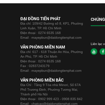
ĐẠI ĐỒNG TIẾN PHÁT
CHÚNG 
Địa chỉ: 109/42 Đường số 8, KP1, Phường
Linh Xuân, TP. Hồ Chí Minh
Điện thoại :
0274 6535 168
Email :
mayepbun@daidongtienphat.com
Liên lạc 
VĂN PHÒNG MIỀN NAM
Địa chỉ: 617 - 618 Thuận An Hòa, Phường
An Phú, TP. Hồ Chí Minh
Điện thoại :
0274 6535 168
Fax :
02837243179
Email :
mayepbun@daidongtienphat.com
VĂN PHÒNG MIỀN BẮC
Địa Chỉ : Tầng 9 Tòa nhà Minori, Số 67A
Phố Trương Định, Phường Tương Mai,
Thành phố Hà Nội
Điện thoại :
0902 999 423 - 0908 835 842
Email :
chatcao@daidongtienphat.com