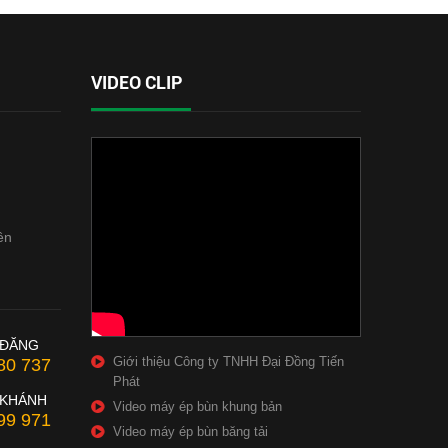
VIDEO CLIP
ên
 ĐĂNG
Giới thiệu Công ty TNHH Đại Đồng Tiến
80 737
Phát
 KHÁNH
Video máy ép bùn khung bản
99 971
Video máy ép bùn băng tải