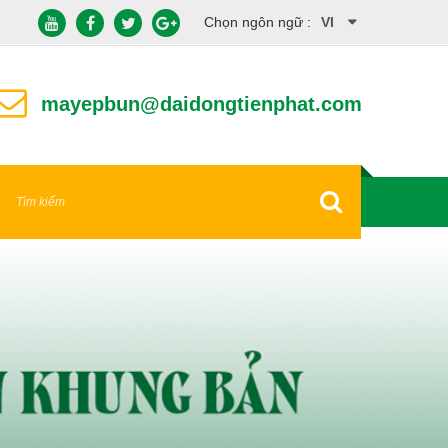
Chọn ngôn ngữ :
VI
EN
mayepbun@daidongtienphat.com