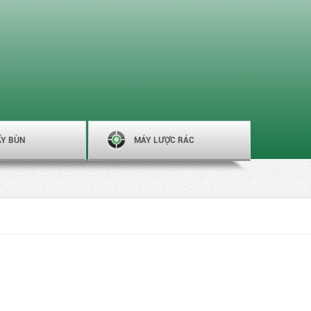
ẤY BÙN
MÁY LƯỢC RÁC