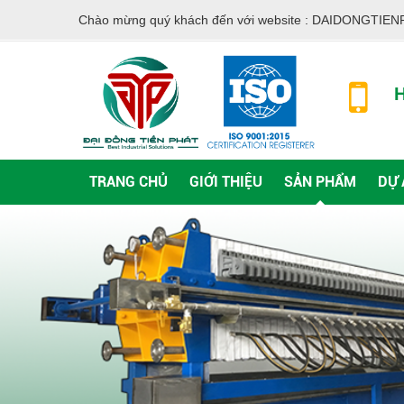
Chào mừng quý khách đến với website :
DAIDONGTIEN
H
TRANG CHỦ
GIỚI THIỆU
SẢN PHẨM
DỰ 