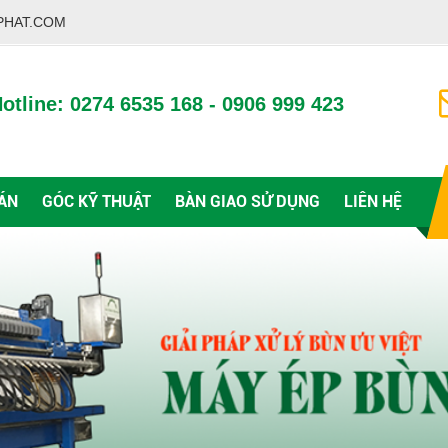
PHAT.COM
otline: 0274 6535 168 - 0906 999 423
ÁN
GÓC KỸ THUẬT
BÀN GIAO SỬ DỤNG
LIÊN HỆ