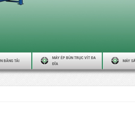
MÁY ÉP BÙN TRỤC VÍT ĐA
N BĂNG TẢI
MÁY S
ĐĨA