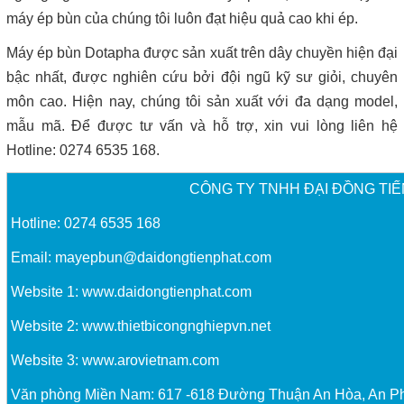
máy ép bùn của chúng tôi luôn đạt hiệu quả cao khi ép.
Máy ép bùn Dotapha được sản xuất trên dây chuyền hiện đại
bậc nhất, được nghiên cứu bởi đội ngũ kỹ sư giỏi, chuyên
môn cao. Hiện nay, chúng tôi sản xuất với đa dạng model,
mẫu mã. Để được tư vấn và hỗ trợ, xin vui lòng liên hệ
Hotline: 0274 6535 168.
CÔNG TY TNHH ĐẠI ĐỒNG TIẾ
Hotline: 0274 6535 168
Email:
mayepbun@daidongtienphat.com
Website 1:
www.daidongtienphat.com
Website 2:
www.thietbicongnghiepvn.net
Website 3:
www.arovietnam.com
Văn phòng Miền Nam: 617 -618 Đường Thuận An Hòa, An P