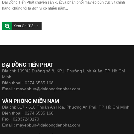
Đại Đồng Tiến Phát chuyên sản xuất và phân phối máy ép bùn trục vít chính
hãng, chúng tôi là đơn vị có nhiều năm...
Xem Chi Tiết
ĐẠI ĐỒNG TIẾN PHÁT
Địa chỉ: 109/42 Đường số 8, KP1, Phường Linh Xuân, TP. Hồ Chí
Minh
Điện thoại :
0274 6535 168
Email :
mayepbun@daidongtienphat.com
VĂN PHÒNG MIỀN NAM
Địa chỉ: 617 - 618 Thuận An Hòa, Phường An Phú, TP. Hồ Chí Minh
Điện thoại :
0274 6535 168
Fax :
02837243179
Email :
mayepbun@daidongtienphat.com