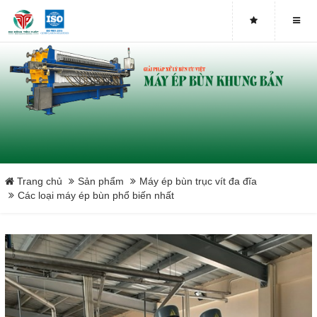
Máy ép bùn trục vít DDTP-MSP-251
Máy ép bùn trục vít DDTP-MSP-252
Máy ép bùn trục vít DDTP-MSP-253
Máy ép bùn trục vít DDTP-MSP-301
Máy ép bùn trục vít DDTP-MSP-302
Trang chủ
Sản phẩm
Máy ép bùn trục vít đa đĩa
Các loại máy ép bùn phổ biến nhất
Máy ép bùn trục vít DDTP-MSP-303
Máy ép bùn trục vít DDTP-MSP-401
Máy ép bùn trục vít DDTP-MSP-402
Máy ép bùn trục vít DDTP-MSP-403