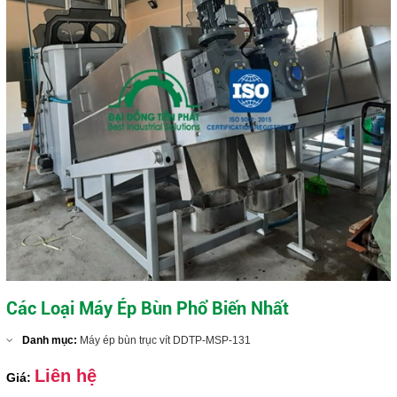
Máy ép bùn trục vít DDTP-MSP-404
Close
Các Loại Máy Ép Bùn Phổ Biến Nhất
Danh mục:
Máy ép bùn trục vít DDTP-MSP-131
Liên hệ
Giá: