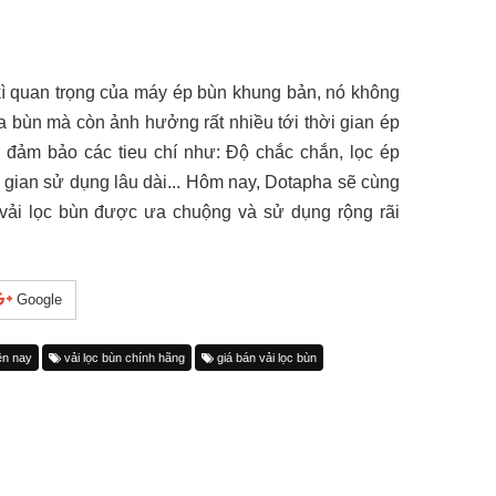
 kì quan trọng của máy ép bùn khung bản, nó không
a bùn mà còn ảnh hưởng rất nhiều tới thời gian ép
ải đảm bảo các tieu chí như: Độ chắc chắn, lọc ép
 gian sử dụng lâu dài... Hôm nay, Dotapha sẽ cùng
 vải lọc bùn được ưa chuộng và sử dụng rộng rãi
Google
ện nay
vải lọc bùn chính hãng
giá bán vải lọc bùn