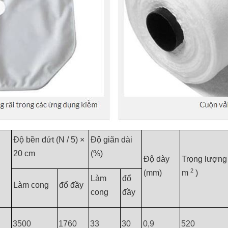
Độ bền đứt (N / 5) ×
Độ giãn dài
20 cm
(%)
Độ dày
Trọng lượng 
2
(mm)
m
)
Làm
đổ
Làm cong
đổ đầy
cong
đầy
3500
1760
33
30
0,9
520