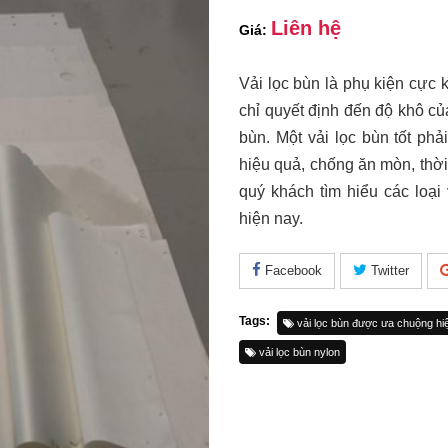
Liên hệ
Giá:
Vải lọc bùn là phụ kiện cực
chỉ quyết định đến độ khô củ
bùn. Một vải lọc bùn tốt ph
hiệu quả, chống ăn mòn, thời
quý khách tìm hiểu các loại
hiện nay.
Facebook
Twitter
Tags:
vải lọc bùn được ưa chuộng hi
vải lọc bùn nylon