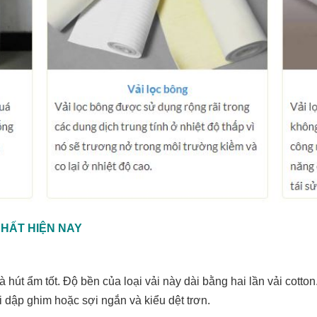
HẤT HIỆN NAY
à hút ẩm tốt. Độ bền của loại vải này dài bằng hai lần vải cot
i dập ghim hoặc sợi ngắn và kiểu dệt trơn.