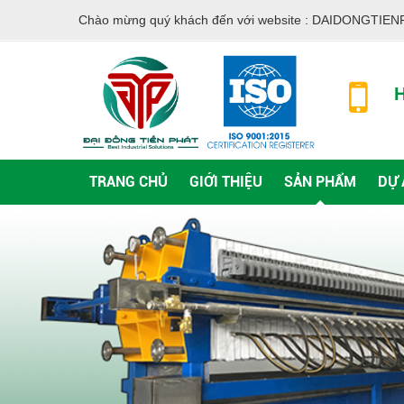
Chào mừng quý khách đến với website :
DAIDONGTIEN
H
TRANG CHỦ
GIỚI THIỆU
SẢN PHẨM
DỰ 