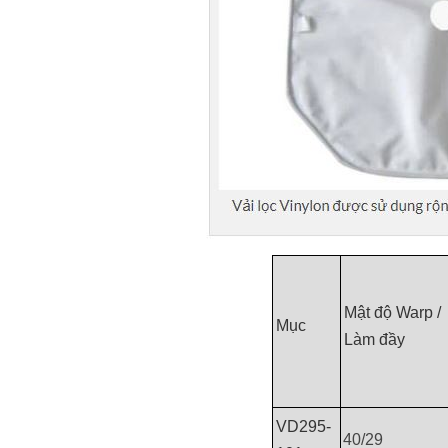
Mật độ Warp /
Mục
Làm đầy
VD295-
40/29