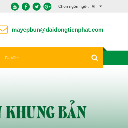
Chọn ngôn ngữ :
VI
EN
mayepbun@daidongtienphat.com