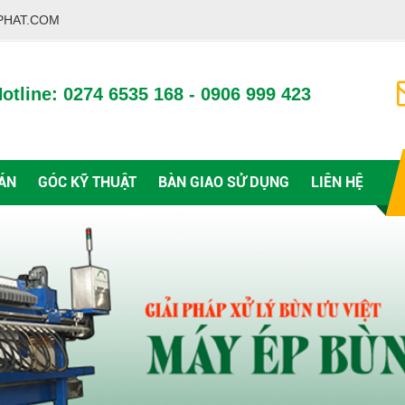
PHAT.COM
otline: 0274 6535 168 - 0906 999 423
ÁN
GÓC KỸ THUẬT
BÀN GIAO SỬ DỤNG
LIÊN HỆ