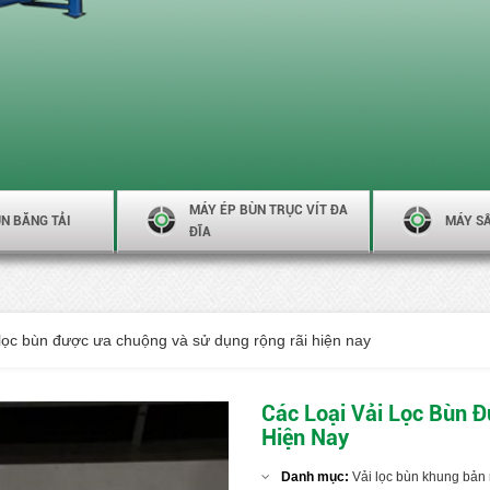
MÁY ÉP BÙN TRỤC VÍT ĐA
N BĂNG TẢI
MÁY S
ĐĨA
 lọc bùn được ưa chuộng và sử dụng rộng rãi hiện nay
Các Loại Vải Lọc Bùn 
Hiện Nay
Danh mục:
Vải lọc bùn khung bả