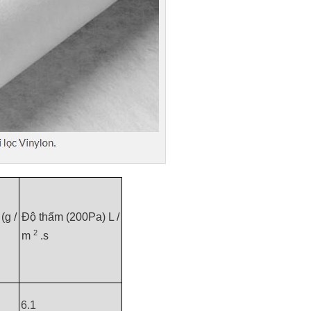
(g /
Độ thấm (200Pa) L /
2
m
.s
6.1