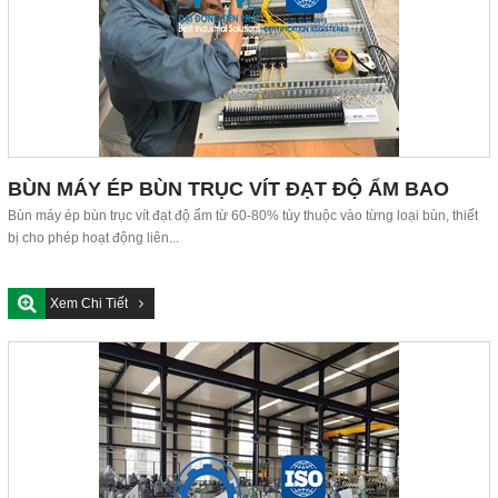
BÙN MÁY ÉP BÙN TRỤC VÍT ĐẠT ĐỘ ẨM BAO
NHIÊU?
Bùn máy ép bùn trục vít đạt độ ẩm từ 60-80% tùy thuộc vào từng loại bùn, thiết
bị cho phép hoạt động liên...
Xem Chi Tiết