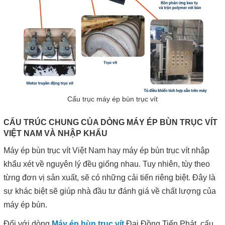
Cấu trục máy ép bùn trục vít
CẤU TRÚC CHUNG CỦA DÒNG MÁY ÉP BÙN TRỤC VÍT
VIỆT NAM VÀ NHẬP KHẨU
Máy ép bùn trục vít Việt Nam hay máy ép bùn trục vít nhập
khẩu xét về nguyên lý đều giống nhau. Tuy nhiên, tùy theo
từng đơn vị sản xuất, sẽ có những cải tiến riêng biệt. Đây là
sự khác biệt sẽ giúp nhà đầu tư đánh giá về chất lượng của
máy ép bùn.
Đối với dòng
Máy ép bùn trục vít
Đại Đồng Tiến Phát, cấu