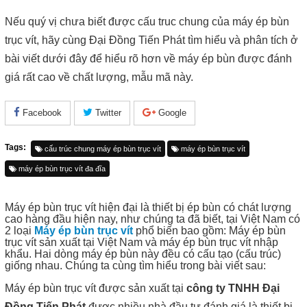
Nếu quý vị chưa biết được cấu truc chung của máy ép bùn
trục vít, hãy cùng Đại Đồng Tiến Phát tìm hiểu và phân tích ở
bài viết dưới đây để hiểu rõ hơn về máy ép bùn được đánh
giá rất cao về chất lượng, mẫu mã này.
Facebook
Twitter
Google
Tags:
cấu trúc chung máy ép bùn trục vít
máy ép bùn trục vít
máy ép bùn trục vít đa đĩa
Máy ép bùn trục vít hiện đại là thiết bị ép bùn có chát lượng
cao hàng đầu hiện nay, như chúng ta đã biết, tại Việt Nam có
2 loại
Máy ép bùn trục vít
phổ biến bao gồm: Máy ép bùn
trục vít sản xuất tại Việt Nam và máy ép bùn trục vít nhập
khẩu. Hai dòng máy ép bùn này đều có cấu tạo (cấu trúc)
giống nhau. Chúng ta cùng tìm hiểu trong bài viết sau:
Máy ép bùn trục vít được sản xuất tại
công ty TNHH Đại
Đồng Tiến Phát
được nhiều nhà đầu tư đánh giá là thiết bị