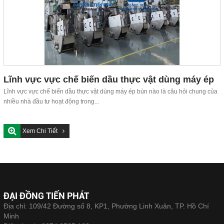
Lĩnh vực vực chế biến dầu thực vật dùng máy ép
bùn nào?
Lĩnh vực vực chế biến dầu thực vật dùng máy ép bùn nào là câu hỏi chung của
nhiều nhà đầu tư hoạt động trong...
Xem Chi Tiết
ĐẠI ĐỒNG TIẾN PHÁT
Địa chỉ: 109/42 Đường số 8, KP1, Phường Linh Xuân, TP. Hồ Chí
Minh