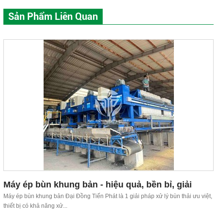
Sản Phẩm Liên Quan
Máy ép bùn khung bản - hiệu quả, bền bỉ, giải
pháp xử lý bùn ưu việt
Máy ép bùn khung bản Đại Đồng Tiến Phát là 1 giải pháp xử lý bùn thải ưu việt,
thiết bị có khả năng xử...