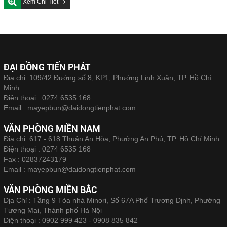
Xem Chi Tiết
ĐẠI ĐỒNG TIẾN PHÁT
Địa chỉ: 109/42 Đường số 8, KP1, Phường Linh Xuân, TP. Hồ Chí
Minh
Điện thoại :
0274 6535 168
Email :
mayepbun@daidongtienphat.com
VĂN PHÒNG MIỀN NAM
Địa chỉ: 617 - 618 Thuận An Hòa, Phường An Phú, TP. Hồ Chí Minh
Điện thoại :
0274 6535 168
Fax :
02837243179
Email :
mayepbun@daidongtienphat.com
VĂN PHÒNG MIỀN BẮC
Địa Chỉ : Tầng 9 Tòa nhà Minori, Số 67A Phố Trương Định, Phường
Tương Mai, Thành phố Hà Nội
Điện thoại :
0902 999 423 - 0908 835 842