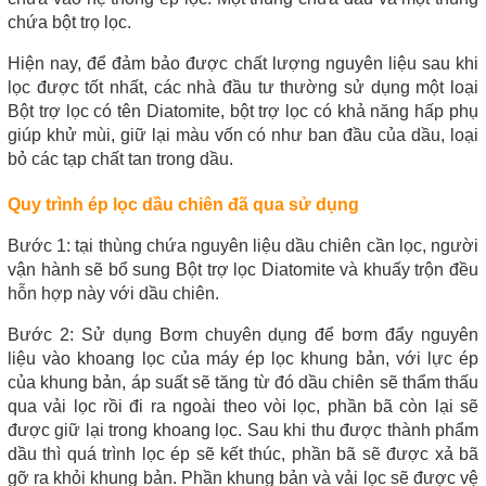
chứa bột trọ lọc.
Hiện nay, để đảm bảo được chất lượng nguyên liệu sau khi 
lọc được tốt nhất, các nhà đầu tư thường sử dụng một loại 
Bột trợ lọc có tên Diatomite, bột trợ lọc có khả năng hấp phụ 
giúp khử mùi, giữ lại màu vốn có như ban đầu của dầu, loại 
bỏ các tạp chất tan trong dầu.
Quy trình ép lọc dầu chiên đã qua sử dụng
Bước 1: tại thùng chứa nguyên liệu dầu chiên cần lọc, người 
vận hành sẽ bổ sung Bột trợ lọc Diatomite và khuấy trộn đều 
hỗn hợp này với dầu chiên.
Bước 2: Sử dụng Bơm chuyên dụng để bơm đẩy nguyên 
liệu vào khoang lọc của máy ép lọc khung bản, với lực ép 
của khung bản, áp suất sẽ tăng từ đó dầu chiên sẽ thẩm thấu 
qua vải lọc rồi đi ra ngoài theo vòi lọc, phần bã còn lại sẽ 
được giữ lại trong khoang lọc. Sau khi thu được thành phẩm 
dầu thì quá trình lọc ép sẽ kết thúc, phần bã sẽ được xả bã 
gỡ ra khỏi khung bản. Phần khung bản và vải lọc sẽ được vệ 