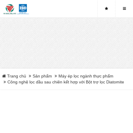
Bơm Piston
Bơm màng
Tấm lọc khung bản
Vải lọc bùn
Băng tải máy ép bùn
Trang chủ
Sản phẩm
Máy ép lọc ngành thực phẩm
Công nghệ lọc dầu sau chiên kết hợp với Bột trợ lọc Diatomite
Máy ép bùn chân không
Máy ép phân ngành chăn nuôi
Close