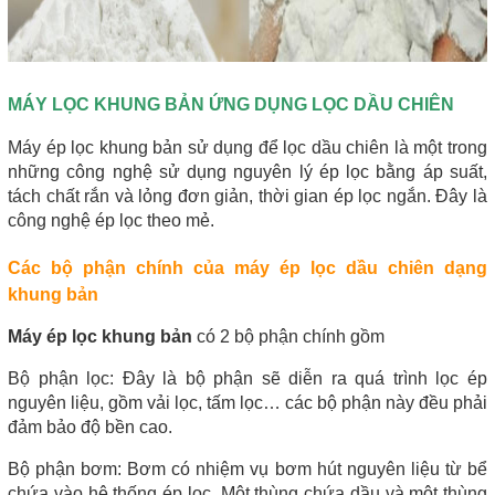
MÁY LỌC KHUNG BẢN ỨNG DỤNG LỌC DẦU CHIÊN
Máy ép lọc khung bản sử dụng để lọc dầu chiên là một trong 
những công nghệ sử dụng nguyên lý ép lọc bằng áp suất, 
tách chất rắn và lỏng đơn giản, thời gian ép lọc ngắn. Đây là 
công nghệ ép lọc theo mẻ.
Các bộ phận chính của máy ép lọc dầu chiên dạng 
khung bản
Máy ép lọc khung bản
 có 2 bộ phận chính gồm
Bộ phận lọc: Đây là bộ phận sẽ diễn ra quá trình lọc ép 
nguyên liệu, gồm vải lọc, tấm lọc… các bộ phận này đều phải 
đảm bảo độ bền cao.
Bộ phận bơm: Bơm có nhiệm vụ bơm hút nguyên liệu từ bể 
chứa vào hệ thống ép lọc. Một thùng chứa dầu và một thùng 