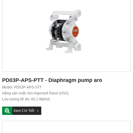
PD03P-APS-PTT - Diaphragm pump aro
Model: PD03P-APS-STT
Hãng sản xuất: Aro-Ingersoll Rand (USA)
Lưu lượng tối đa: 40,1 lít/phút
Áp suất tối đa: 6,9...
Xem Chi Tiết