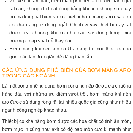
Xét về tính an toàn, bơm màng khí nén aro được đánh giá
rất cao, không chỉ hoạt động bằng khí nén không sợ cháy
nổ mà khi phát hiện sự cố thiết bị
bơm màng aro
usa còn
có khả năng tự động ngắt. Chính vì vậy thiết bị này rất
được ưa chuộng khi có nhu cầu sử dụng trong môi
trường có áp suất dễ thay đổi.
Bơm màng khí nén aro có khả năng tự mồi, thiết kế nhỏ
gọn, cấu tạo đơn giản dễ dàng tháo lắp.
CÁC ỨNG DỤNG PHỔ BIẾN CỦA BƠM MÀNG ARO
TRONG CÁC NGÀNH
Là một trong những dòng bơm công nghiệp được ưa chuộng
hàng đầu với những ưu điểm vượt trội, bơm màng khí nén
aro được sử dụng rộng rãi tại nhiều quốc gia cũng như nhiều
ngành công nghiệp khác nhau.
Thiết bị có khả năng bơm được các hóa chất có tính ăn mòn,
bơm mực in cũng như axit có độ bào mòn cực kì mạnh như