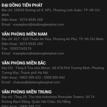
ĐẠI ĐỒNG TIẾN PHÁT
Địa chỉ: 109/42 Đường số 8, KP1, Phường Linh Xuân, TP. Hồ Chí
Minh
Điện thoại :
0274 6535 168
Email :
mayepbun@daidongtienphat.com
VĂN PHÒNG MIỀN NAM
Địa chỉ: 617 - 618 Thuận An Hòa, Phường An Phú, TP. Hồ Chí Minh
Điện thoại :
0274 6535 168
Fax :
02837243179
Email :
mayepbun@daidongtienphat.com
VĂN PHÒNG MIỀN BẮC
Địa Chỉ : Tầng 9 Tòa nhà Minori, Số 67A Phố Trương Định, Phường
Tương Mai, Thành phố Hà Nội
Điện thoại :
0902 999 423 - 0908 835 842
Email :
chatcao@daidongtienphat.com
VĂN PHÒNG MIỀN TRUNG
Địa chỉ: Tầng 20, Tòa nhà Indochina Riverside Towers, Số 74
Đường Bạch Đằng, Quận Hải Châu, Đà Nẵng
Điện thoại :
0906 999 721