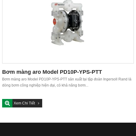
Bơm màng aro Model PD10P-YPS-PTT
Bơm màng aro Model PD10P-YPS-PTT sản xuất tại tập đoàn Ingersoll Rand là
dòng bơm công nghiệp hiện đại, có khả năng bơm...
Xem Chi Tiết