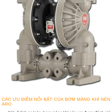
CÁC ƯU ĐIỂM NỔI BẬT CỦA BƠM MÀNG KHÍ NÉN
ARO