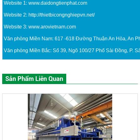
Website 1:
www.daidongtienphat.com
Website 2:
http://thietbicongnghiepvn.net/
Website 3:
www.arovietnam.com
Văn phòng Miền Nam: 617 -618 Đường Thuận An Hòa, An P
Văn phòng Miền Bắc: Số 39, Ngõ 100/27 Phố Sài Đồng, P. Sà
Sản Phẩm Liên Quan