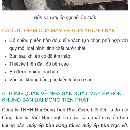
Bùn sau khi ép đạt độ ẩm thấp
CÁC ƯU ĐIỂM CỦA MÁY ÉP BÙN KHUNG BẢN
Có nhiều phiên bản để quý khách lựa chọn phù hợp với
quy mô, loại hình, tính chất nước thải
Bùn sau khi ép có độ ẩm thấp
Thiết kế hiện đại, độ bền cao
Ép được nhiều loại bùn
Vải lọc, khung bản, phụ kiện luôn có sẵn
II. TỔNG QUAN VỀ NHÀ SẢN XUẤT MÁY ÉP BÙN
KHUNG BẢN ĐẠI ĐỒNG TIẾN PHÁT
Công ty TNHH Đại Đồng Tiến Phát được biết đến là đơn vị
hàng đàu tịa Việt Nam nghiên cứu, sản xuất máy ép bùn
khung bản,
máy ép bùn băng tải
và
máy ép bùn trục vít
.