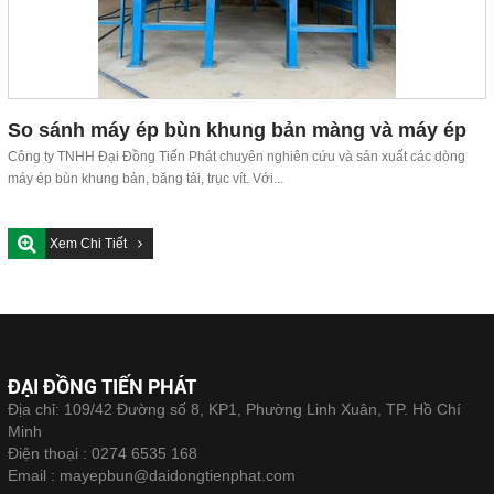
So sánh máy ép bùn khung bản màng và máy ép
bùn khung bản thường
Công ty TNHH Đại Đồng Tiến Phát chuyên nghiên cứu và sản xuất các dòng
máy ép bùn khung bản, băng tải, trục vít. Với...
Xem Chi Tiết
ĐẠI ĐỒNG TIẾN PHÁT
Địa chỉ: 109/42 Đường số 8, KP1, Phường Linh Xuân, TP. Hồ Chí
Minh
Điện thoại :
0274 6535 168
Email :
mayepbun@daidongtienphat.com