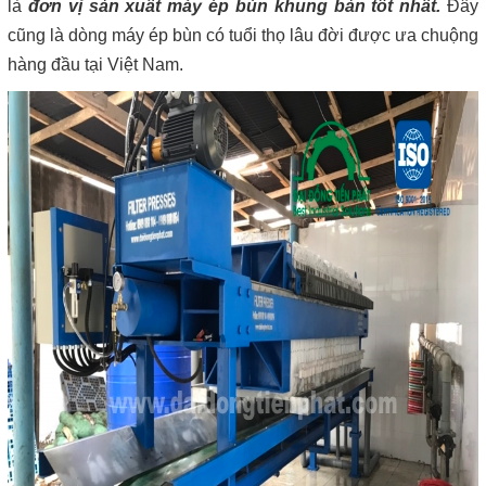
là
đơn vị sản xuất máy ép bùn khung bản tốt nhất
.
Đây
cũng là dòng máy ép bùn có tuổi thọ lâu đời được ưa chuộng
hàng đầu tại Việt Nam.