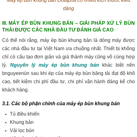
Máy ép bùn khung bản Dotapha có nhiều kích thước kiểu
dáng
III. MÁY ÉP BÙN KHUNG BẢN – GIẢI PHÁP XỬ LÝ BÙN
THẢI ĐƯỢC CÁC NHÀ ĐẦU TƯ ĐÁNH GIÁ CAO
Có thể nói rằng, máy ép bùn khung bản là dòng máy được
các nhà đầu tư tại Việt Nam ưa chuộng nhất. Thiết bị không
chỉ có cấu tạo đơn giản và giá thành máy cũng vô cùng hợp
lý.
Nguyên lý máy ép bùn khung bản
khác biệt nên
bnguyeenùn sau khi ép của máy ép bùn băng tải đạt độ khô
cao, tiết kiệm chi phí đầu tư, chi phí vận hành đáng kể cho
khách hàng.
3.1. Các bộ phận chính của máy ép bùn khung bản
Tủ điều khiển
Khung bản
Vải lọc bùn