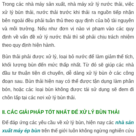
Trong các nhà máy sản xuất, nhà máy xử lý nước thải, việc
xử lý bùn thải, nước thải trước khi thải ra nguồn tiếp nhận
bên ngoài đều phải tuân thủ theo quy định của bộ tài nguyên
và môi trường. Nếu như đơn vị nào vi phạm vào các quy
định về vấn đề xử lý nước thải thì sẽ phải chịu trách nhiệm
theo quy định hiện hành.
Bùn thải phải được xử lý, loại bỏ nước để làm giảm thể tích,
khối lượng bùn đến mức thấp nhất. Từ đó sẽ giúp các nhà
đầu tư thuận tiện di chuyển, dễ dàng xử lý bùn ở các công
đoạn sau. Bùn thải hiện nay có thể được tận dụng làm phân
bón, hoặc các loại bùn không được tái sử dụng sẽ đem đi
chôn lấp tại các nơi xử lý bùn thải.
II. CÁC GIẢI PHÁP TỐT NHẤT ĐỂ XỬ LÝ BÙN THẢI
Để đáp ứng các yêu cầu về xử lý bùn, hiện nay các
nhà sản
xuất máy ép bùn
trên thế giới luôn không ngừng nghiên cứu