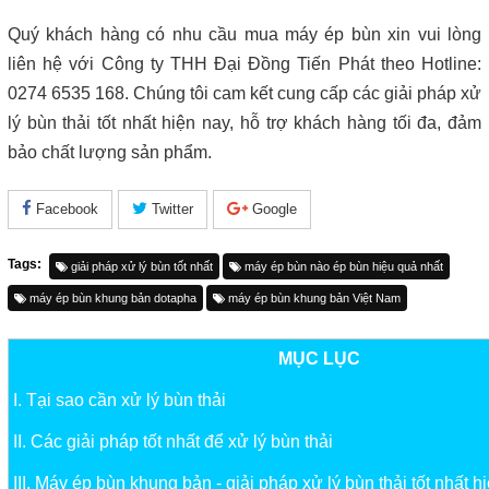
Quý khách hàng có nhu cầu mua máy ép bùn xin vui lòng
liên hệ với Công ty THH Đại Đồng Tiến Phát theo Hotline:
0274 6535 168. Chúng tôi cam kết cung cấp các giải pháp xử
lý bùn thải tốt nhất hiện nay, hỗ trợ khách hàng tối đa, đảm
bảo chất lượng sản phẩm.
Facebook
Twitter
Google
Tags:
giải pháp xử lý bùn tốt nhất
máy ép bùn nào ép bùn hiệu quả nhất
máy ép bùn khung bản dotapha
máy ép bùn khung bản Việt Nam
MỤC LỤC
I. Tại sao cần xử lý bùn thải
II. Các giải pháp tốt nhất để xử lý bùn thải
III. Máy ép bùn khung bản - giải pháp xử lý bùn thải tốt nhất h