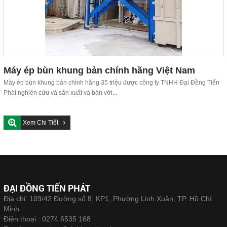
Máy ép bùn khung bản chính hãng Việt Nam
Máy ép bùn khung bản chính hãng 35 triệu được công ty TNHH Đại Đồng Tiến
Phát nghiên cứu và sản xuất và bán với...
Xem Chi Tiết
ĐẠI ĐỒNG TIẾN PHÁT
Địa chỉ: 109/42 Đường số 8, KP1, Phường Linh Xuân, TP. Hồ Chí
Minh
Điện thoại :
0274 6535 168