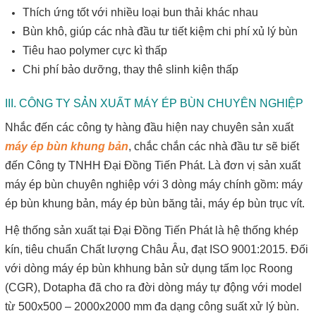
Thích ứng tốt với nhiều loại bun thải khác nhau
Bùn khô, giúp các nhà đầu tư tiết kiệm chi phí xủ lý bùn
Tiêu hao polymer cực kì thấp
Chi phí bảo dưỡng, thay thê slinh kiện thấp
III. CÔNG TY SẢN XUẤT MÁY ÉP BÙN CHUYÊN NGHIỆP
Nhắc đến các công ty hàng đầu hiện nay chuyên sản xuất
máy ép bùn khung bản
, chắc chắn các nhà đầu tư sẽ biết
đến Công ty TNHH Đại Đồng Tiến Phát. Là đơn vị sản xuất
máy ép bùn chuyên nghiệp với 3 dòng máy chính gồm: máy
ép bùn khung bản, máy ép bùn băng tải, máy ép bùn trục vít.
Hệ thống sản xuất tại Đại Đồng Tiến Phát là hệ thống khép
kín, tiêu chuẩn Chất lượng Châu Âu, đạt ISO 9001:2015. Đối
với dòng máy ép bùn khhung bản sử dụng tấm lọc Roong
(CGR), Dotapha đã cho ra đời dòng máy tự động với model
từ 500x500 – 2000x2000 mm đa dạng công suất xử lý bùn.