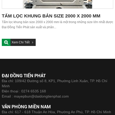
TẤM LỌC KHUNG BẢN SIZE 2000 X 2000 MM
Tấm lọc khung bản size 2000 x 2000 mm là một trong những size lớn nhất được
Đại Đồng Tiến Phát sản xuất và phân...
Xem Chi Tiết
ĐẠI ĐỒNG TIẾN PHÁT
Địa chỉ: 109/42 Đường số 8, KP1, Phường Linh Xuân, TP. Hồ Chí
Minh
Điện thoại :
0274 6535 168
Email :
mayepbun@daidongtienphat.com
VĂN PHÒNG MIỀN NAM
Địa chỉ: 617 - 618 Thuận An Hòa, Phường An Phú, TP. Hồ Chí Minh