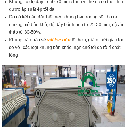
Khung có độ dày từ 50-70 mm chính vì thế nó có thể chịu
được áp suất ép tối đa
Do có kết cấu đặc biệt nên khung bản roong sẽ cho ra
những mẻ bùn khô, độ dày bánh bùn từ 25-30 mm, độ ẩm
thấp từ 30-50%.
Khung bản bảo vệ
vải lọc bùn
tốt hơn, giảm thời gian lọc
so với các loại khung bản khác, hạn chế tối đa rò rỉ chất
lỏng