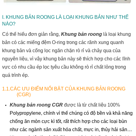
I. KHUNG BẢN ROONG LÀ LOẠI KHUNG BẢN NHƯ THẾ
NÀO?
Có thể hiểu đơn giản rằng,
Khung bản roong
là loại khung
bản có các miếng đệm O-ring trong các rãnh xung quanh
khung bản và cổng lọc ngăn chặn rò rỉ và chảy qua của
nguyên liệu, vì vậy khung bản này sẽ thích hợp cho các lĩnh
vực có nhu cầu ép lọc tyêu cầu không rò rỉ chất lỏng trong
quá trình ép.
1.1.CÁC ƯU ĐIỂM NỔI BẬT CỦA KHUNG BẢN ROONG
(CGR)
Khung bản roong CGR
được là từ chất liệu 100%
Polypropylene
, chính vì thế chúng có độ bền và khả năng
chống ăn mòn cực kì tốt, rất thích hợp cho các loại bùn
như các ngành sản xuất hóa chất, mực in, thủy hải sản…