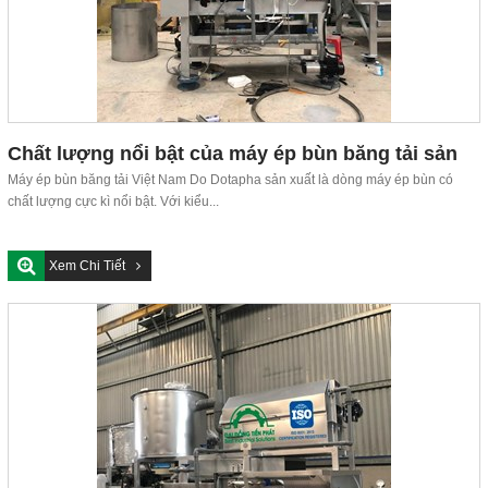
Chất lượng nổi bật của máy ép bùn băng tải sản
xuất tại Việt Nam
Máy ép bùn băng tải Việt Nam Do Dotapha sản xuất là dòng máy ép bùn có
chất lượng cực kì nổi bật. Với kiểu...
Xem Chi Tiết