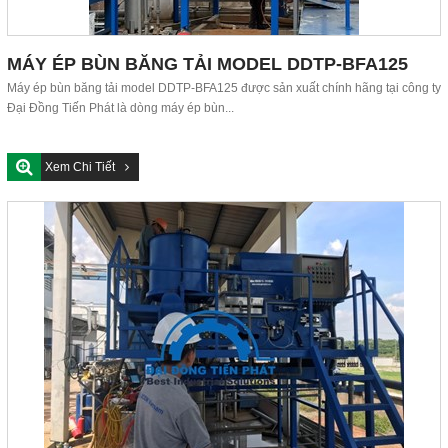
MÁY ÉP BÙN BĂNG TẢI MODEL DDTP-BFA125
Máy ép bùn băng tải model DDTP-BFA125 được sản xuất chính hãng tại công ty
Đại Đồng Tiến Phát là dòng máy ép bùn...
Xem Chi Tiết