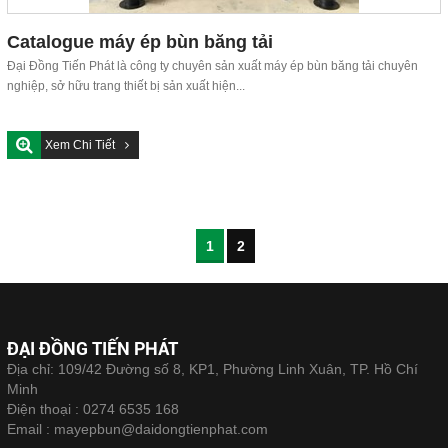
Catalogue máy ép bùn băng tải
Đại Đồng Tiến Phát là công ty chuyên sản xuất máy ép bùn băng tải chuyên
nghiệp, sở hữu trang thiết bị sản xuất hiện...
Xem Chi Tiết
1
2
ĐẠI ĐỒNG TIẾN PHÁT
Địa chỉ: 109/42 Đường số 8, KP1, Phường Linh Xuân, TP. Hồ Chí
Minh
Điện thoại :
0274 6535 168
Email :
mayepbun@daidongtienphat.com