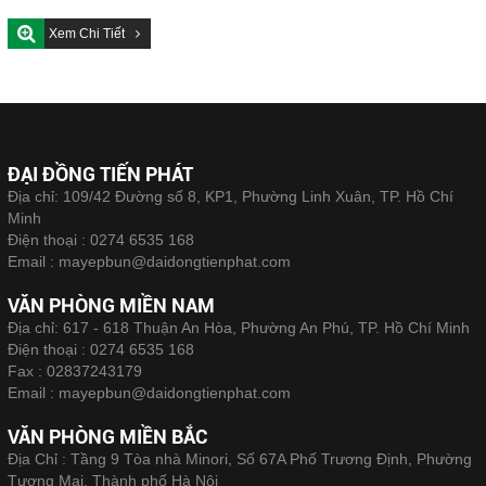
Xem Chi Tiết
ĐẠI ĐỒNG TIẾN PHÁT
Địa chỉ: 109/42 Đường số 8, KP1, Phường Linh Xuân, TP. Hồ Chí
Minh
Điện thoại :
0274 6535 168
Email :
mayepbun@daidongtienphat.com
VĂN PHÒNG MIỀN NAM
Địa chỉ: 617 - 618 Thuận An Hòa, Phường An Phú, TP. Hồ Chí Minh
Điện thoại :
0274 6535 168
Fax :
02837243179
Email :
mayepbun@daidongtienphat.com
VĂN PHÒNG MIỀN BẮC
Địa Chỉ : Tầng 9 Tòa nhà Minori, Số 67A Phố Trương Định, Phường
Tương Mai, Thành phố Hà Nội