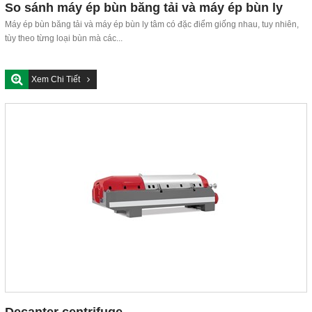
So sánh máy ép bùn băng tải và máy ép bùn ly
tâm
Máy ép bùn băng tải và máy ép bùn ly tâm có đặc điểm giống nhau, tuy nhiên,
tùy theo từng loại bùn mà các...
Xem Chi Tiết
Decanter centrifuge