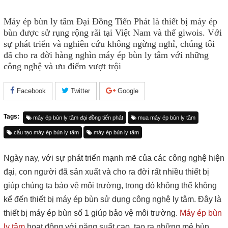
Máy ép bùn ly tâm Đại Đồng Tiến Phát là thiết bị máy ép
bùn được sử rụng rộng rãi tại Việt Nam và thế giwois. Với
sự phát triển và nghiên cứu không ngừng nghỉ, chúng tôi
đã cho ra đời hàng nghìn máy ép bùn ly tâm với những
công nghệ và ưu điểm vượt trội
Facebook
Twitter
Google
Tags:
máy ép bùn ly tâm đại đồng tiến phát
mua máy ép bùn ly tâm
cấu tạo máy ép bùn ly tâm
máy ép bùn ly tâm
Ngày nay, với sự phát triển mạnh mẽ của các công nghệ hiện
đại, con người đã sản xuất và cho ra đời rất nhiều thiết bị
giúp chúng ta bảo vệ môi trường, trong đó không thể không
kể đến thiết bị máy ép bùn sử dụng công nghệ ly tâm. Đây là
thiết bị máy ép bùn số 1 giúp bảo vệ môi trường.
Máy ép bùn
ly tâm
hoạt động với năng suất cao, tạo ra những mẻ bùn