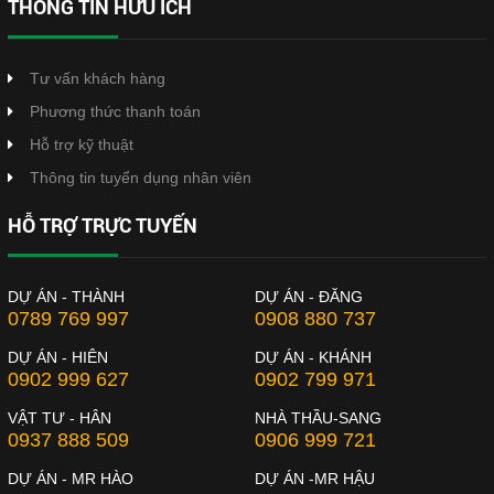
THÔNG TIN HỮU ÍCH
Tư vấn khách hàng
Phương thức thanh toán
Hỗ trợ kỹ thuật
Thông tin tuyển dụng nhân viên
HỖ TRỢ TRỰC TUYẾN
DỰ ÁN - THÀNH
DỰ ÁN - ĐĂNG
0789 769 997
0908 880 737
DỰ ÁN - HIÊN
DỰ ÁN - KHÁNH
0902 999 627
0902 799 971
VẬT TƯ - HÂN
NHÀ THẦU-SANG
0937 888 509
0906 999 721
DỰ ÁN - MR HÀO
DỰ ÁN -MR HẬU