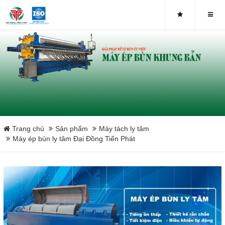
Bơm Piston
Bơm màng
Tấm lọc khung bản
Vải lọc bùn
Băng tải máy ép bùn
Trang chủ
Sản phẩm
Máy tách ly tâm
Máy ép bùn ly tâm Đại Đồng Tiến Phát
Máy ép bùn chân không
Máy ép phân ngành chăn nuôi
Close