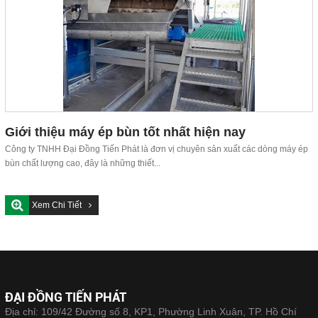
Giới thiệu máy ép bùn tốt nhất hiện nay
Công ty TNHH Đại Đồng Tiến Phát là đơn vị chuyên sản xuất các dòng máy ép
bùn chất lượng cao, đây là những thiết...
Xem Chi Tiết
ĐẠI ĐỒNG TIẾN PHÁT
Địa chỉ: 109/42 Đường số 8, KP1, Phường Linh Xuân, TP. Hồ Chí