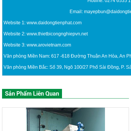
Hotline: 0274 6535 
Email:
mayepbun@daidongti
Website 1:
www.daidongtienphat.com
Website 2:
www.thietbicongnghiepvn.net
Website 3:
www.arovietnam.com
Văn phòng Miền Nam: 617 -618 Đường Thuận An Hòa, An P
Văn phòng Miền Bắc: Số 39, Ngõ 100/27 Phố Sài Đồng, P. Sà
Sản Phẩm Liên Quan