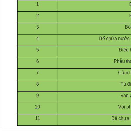
1
2
3
Bộ 
4
Bể chứa nước t
5
Điều
6
Phễu th
7
Cảm b
8
Tủ đ
9
Van 
10
Vòi p
11
Bể chưa 