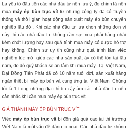
Là yếu tố đầu tiên các nhà đầu tư nên lưu ý, đó chính là nên
mua
máy ép bùn trục vít
từ những công ty đã có truyền
thống và thời gian hoạt động sản xuất máy ép bùn chuyên
nghiệp lâu đời. Khi các nhà đầu tư lựa chọn những đơn vị
này thì các nhà đầu tư không cần sợ mua phải hàng nhái
kém chất lượng hay sau quá trình mua máy có được hỗ trợ
hay không. Chính sự uy tín cũng như quá trình làm việc
nghiêm túc mới giúp các nhà sản xuất ấy có thể tồn tại lâu
năm, do đó quý khách sẽ an tâm khi mua máy. Tại Việt Nam,
Đại Đồng Tiến Phát đã có 10 năm tuổi đời, sản xuất hàng
ngàn thiết bị máy ép bùn và cung ứng tại Việt Nam. Chúng
tôi là 1 trong những địa chỉ tin cậy àm các nhà đầu tư nên
cân nhắc khi cần mua máy ép bùn trục vít.
GIÁ THÀNH MÁY ÉP BÙN TRỤC VÍT
Việc
máy ép bùn trục vít
bị độn giá quá cao tại thị trường
Việt Nam là một vấn đề đáng lo ngại. Các nhà đầu tư không