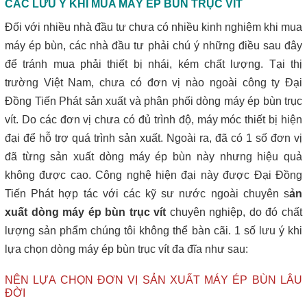
CÁC LƯU Ý KHI MUA MÁY ÉP BÙN TRỤC VÍT
Đối với nhiều nhà đầu tư chưa có nhiều kinh nghiệm khi mua
máy ép bùn, các nhà đầu tư phải chú ý những điều sau đây
để tránh mua phải thiết bị nhái, kém chất lượng. Tại thị
trường Việt Nam, chưa có đơn vị nào ngoài công ty Đại
Đồng Tiến Phát sản xuất và phân phối dòng máy ép bùn trục
vít. Do các đơn vị chưa có đủ trình độ, máy móc thiết bị hiện
đại để hỗ trợ quá trình sản xuất. Ngoài ra, đã có 1 số đơn vị
đã từng sản xuất dòng máy ép bùn này nhưng hiệu quả
không được cao. Công nghệ hiện đại này được Đại Đồng
Tiến Phát hợp tác với các kỹ sư nước ngoài chuyên s
ản
xuất dòng máy ép bùn trục vít
chuyên nghiệp, do đó chất
lượng sản phẩm chúng tôi không thể bàn cãi. 1 số lưu ý khi
lựa chọn dòng máy ép bùn trục vít đa đĩa như sau:
NÊN LỰA CHỌN ĐƠN VỊ SẢN XUẤT MÁY ÉP BÙN LÂU
ĐỜI