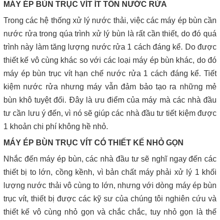
MÁY ÉP BÙN TRỤC VÍT ÍT TỐN NƯỚC RỬA
Trong các hệ thống xử lý nước thải, việc các máy ép bùn cần
nước rửa trong qúa trình xử lý bùn là rất cần thiết, do đó quá
trình này làm tăng lượng nước rửa 1 cách đáng kể. Do được
thiết kế vô cùng khác so với các loại máy ép bùn khác, do đó
máy ép bùn trục vít hạn chế nước rửa 1 cách đáng kể. Tiết
kiệm nước rửa nhưng máy vẫn đảm bảo tạo ra những mẻ
bùn khô tuyệt đối. Đây là ưu điểm của máy mà các nhà đầu
tư cần lưu ý đến, vì nó sẽ giúp các nhà đầu tư tiết kiệm được
1 khoản chi phí không hề nhỏ.
MÁY ÉP BÙN TRỤC VÍT CÓ THIẾT KẾ NHỎ GỌN
Nhắc đến máy ép bùn, các nhà đầu tư sẽ nghĩ ngay đến các
thiết bị to lớn, cồng kềnh, vì bản chất máy phải xử lý 1 khối
lượng nước thải vô cùng to lớn, nhưng với dòng máy ép bùn
trục vít, thiết bị được các kỹ sư của chúng tôi nghiên cứu và
thiết kế vô cùng nhỏ gọn và chắc chắc, tuy nhỏ gọn là thế