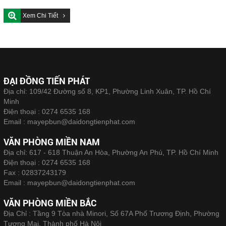
Xem Chi Tiết
ĐẠI ĐỒNG TIẾN PHÁT
Địa chỉ: 109/42 Đường số 8, KP1, Phường Linh Xuân, TP. Hồ Chí
Minh
Điện thoại :
0274 6535 168
Email :
mayepbun@daidongtienphat.com
VĂN PHÒNG MIỀN NAM
Địa chỉ: 617 - 618 Thuận An Hòa, Phường An Phú, TP. Hồ Chí Minh
Điện thoại :
0274 6535 168
Fax :
02837243179
Email :
mayepbun@daidongtienphat.com
VĂN PHÒNG MIỀN BẮC
Địa Chỉ : Tầng 9 Tòa nhà Minori, Số 67A Phố Trương Định, Phường
Tương Mai, Thành phố Hà Nội