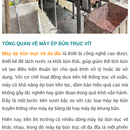
TỔNG QUAN VỀ MÁY ÉP BÙN TRỤC VÍT
Máy ép bùn trục vít đa đĩa
là thiết bị công nghệ cao được
thiết kế để tách nước ra khỏi bùn thải, giúp giảm thể tích bùn
và tạo điều kiện thuận lợi cho quá trình xử lý hoặc tái sử
dụng. Với cơ chế hoạt động dựa trên hệ thống trục vít xoắn,
máy có khả năng ép bùn liên tục, đảm bảo hiệu quả cao mà
không gây tắc nghẽn hay gián đoạn trong quá trình vận hành.
Đây là một bước tiến vượt bậc so với các loại máy ép bùn
truyền thống như máy ép băng tải hay máy ép khung bản.
Hiện nay, trên thị trường có nhiều dòng máy ép bùn trục vít
khác nhau, trong đó máy ép bùn trục vít đa đĩa là một phiên