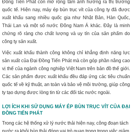
Đồng Tiến Phát còn mở rộng tầm ảnh hưởng ra thị trường
quốc tế. Hiện nay, máy ép bùn trục vít của công ty đã được
xuất khẩu sang nhiều quốc gia như Nhật Bản, Hàn Quốc,
Thái Lan và một số nước Đông Nam Á khác. Đây là minh
chứng rõ ràng cho chất lượng và uy tín của sản phẩm do
công ty sản xuất.
Việc xuất khẩu thành công không chỉ khẳng định năng lực
sản xuất của Đại Đồng Tiến Phát mà còn góp phần nâng cao
vị thế của ngành công nghiệp Việt Nam trên bản đồ thế giới.
Các sản phẩm được xuất khẩu đều đáp ứng các tiêu chuẩn
quốc tế về kỹ thuật, an toàn và bảo vệ môi trường, giúp công
ty tạo dựng được lòng tin từ các đối tác nước ngoài.
LỢI ÍCH KHI SỬ DỤNG MÁY ÉP BÙN TRỤC VÍT CỦA ĐẠI
ĐỒNG TIẾN PHÁT
Trong các hệ thống xử lý nước thải hiện nay, công đoạn tách
nước ra khỏi bùn thải đóng vai trò quan trọng trong việc giảm