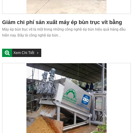
Giảm chi phí sản xuất máy ép bùn trục vít bằng
công nghệ cắt CNC laser
Máy ép bùn trục vít là một trong những công nghệ ép bùn hiệu quả hàng đầu
hiện nay. Đây là công nghệ ép bùn...
Xem Chi Tiết