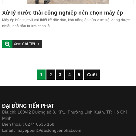
Xử lý nước thải công nghiệp nên chọn máy ép
bùn nào?
Máy ép bùn trục vít với thiết kế độc đáo, khả năng ép bùn vượt trội đang được
nhiều nhà đầu tư lựa chọn là...
Xem Chi Tiết
1
2
3
4
5
Cuối
ĐẠI ĐỒNG TIẾN PHÁT
Địa chỉ: 109/42 Đường số 8, KP1, Phường Linh Xuân, TP. Hồ Chí
Minh
Điện thoại :
0274 6535 168
Email :
mayepbun@daidongtienphat.com