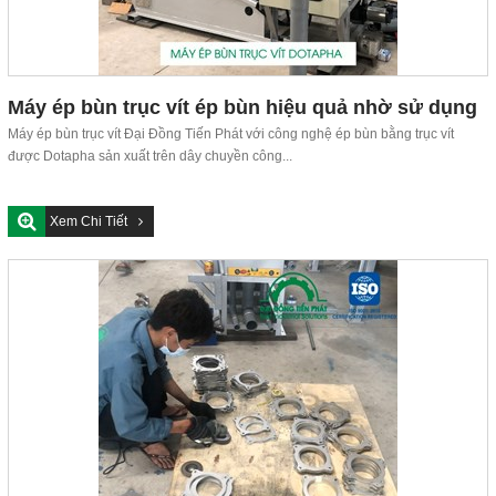
Máy ép bùn trục vít ép bùn hiệu quả nhờ sử dụng
nguyên lý ép trục vít
Máy ép bùn trục vít Đại Đồng Tiến Phát với công nghệ ép bùn bằng trục vít
được Dotapha sản xuất trên dây chuyền công...
Xem Chi Tiết