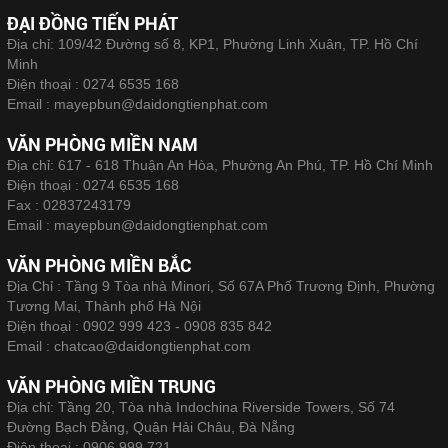
ĐẠI ĐỒNG TIẾN PHÁT
Địa chỉ: 109/42 Đường số 8, KP1, Phường Linh Xuân, TP. Hồ Chí
Minh
Điện thoại :
0274 6535 168
Email :
mayepbun@daidongtienphat.com
VĂN PHÒNG MIỀN NAM
Địa chỉ: 617 - 618 Thuận An Hòa, Phường An Phú, TP. Hồ Chí Minh
Điện thoại :
0274 6535 168
Fax :
02837243179
Email :
mayepbun@daidongtienphat.com
VĂN PHÒNG MIỀN BẮC
Địa Chỉ : Tầng 9 Tòa nhà Minori, Số 67A Phố Trương Định, Phường
Tương Mai, Thành phố Hà Nội
Điện thoại :
0902 999 423 - 0908 835 842
Email :
chatcao@daidongtienphat.com
VĂN PHÒNG MIỀN TRUNG
Địa chỉ: Tầng 20, Tòa nhà Indochina Riverside Towers, Số 74
Đường Bạch Đằng, Quận Hải Châu, Đà Nẵng
Điện thoại :
0906 999 721