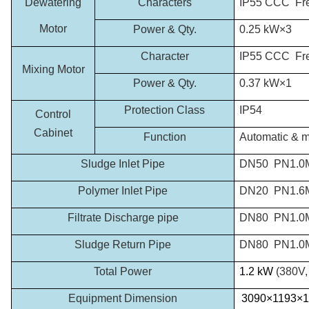
Dewatering
Characters
IP55 CCC Freq
Motor
Power & Qty.
0.25 kW×3
Character
IP55 CCC Freq
Mixing Motor
Power & Qty.
0.37 kW×1
Protection Class
IP54
Control
Cabinet
Function
Automatic & ma
Sludge Inlet Pipe
DN50 PN1.0M
Polymer Inlet Pipe
DN20 PN1.6MP
Filtrate Discharge pipe
DN80 PN1.0MP
Sludge Return Pipe
DN80 PN1.0M
Total Power
1.2 kW
(380V,
Equipment Dimension
3090×1193×1