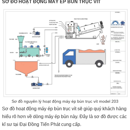
SƠ ĐỒ HOẠT ĐỘNG MÁY ÉP BÙN TRỤC VÍT
Sơ đồ nguyên lý hoạt động máy ép bùn trục vít model 203
Sơ đồ hoạt động máy ép bùn trục vít
sẽ giúp quý khách hàng
hiểu rõ hơn về dòng máy ép bùn này. Đây là sơ đồ được các
kĩ sư tại Đại Đồng Tiến Phát cung cấp.