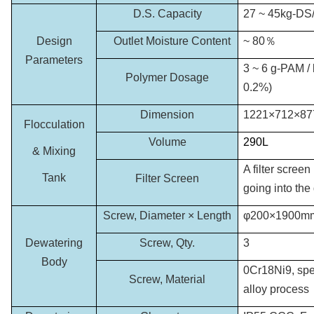
D.S. Capacity
27 ~ 45kg-DS
Design
Outlet Moisture Content
~ 80％
Parameters
3 ~ 6 g-PAM 
Polymer Dosage
0.2%)
Dimension
1221×712×87
Flocculation
Volume
290L
& Mixing
A filter screen
Tank
Filter Screen
going into the
Screw, Diameter × Length
φ200×1900m
Dewatering
Screw, Qty.
3
Body
0Cr18Ni9, spe
Screw, Material
alloy process