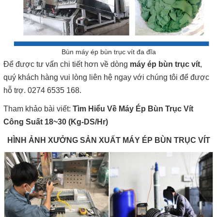
Bùn máy ép bùn trục vít đa đĩa
Để được tư vấn chi tiết hơn về dòng
máy ép bùn trục vít
,
quý khách hàng vui lòng liên hệ ngay với chúng tôi để được
hỗ trợ. 0274 6535 168.
Tham khảo bài viết:
Tìm Hiểu Về Máy Ép Bùn Trục Vít
Công Suất 18~30 (Kg-DS/Hr)
HÌNH ẢNH XƯỞNG SẢN XUẤT MÁY ÉP BÙN TRỤC VÍT