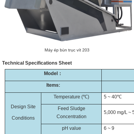
Máy ép bùn trục vít 203
Technical Specifications Sheet
Model
：
Items:
Temperature (℃)
5 ~ 40℃
Design Site
Feed Sludge
5,000 mg/L ~ 
Concentration
Conditions
pH value
6 ~ 9