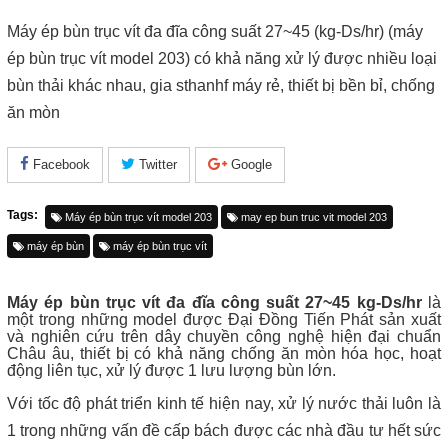
Máy ép bùn trục vít đa đĩa công suất 27~45 (kg-Ds/hr) (máy
ép bùn trục vít model 203) có khả năng xử lý được nhiều loại
bùn thải khác nhau, gia sthanhf máy rẻ, thiết bị bền bỉ, chống
ăn mòn
Facebook
Twitter
Google
Tags:
Máy ép bùn trục vít model 203
may ep bun truc vit model 203
máy ép bùn
máy ép bùn trục vít
Máy ép bùn trục vít đa đĩa công suất 27~45 kg-Ds/hr
là
một trong những model được Đại Đồng Tiến Phát sản xuất
và nghiên cứu trên dây chuyền công nghệ hiện đại chuẩn
Châu âu, thiết bị có khả năng chống ăn mòn hóa học, hoạt
động liên tục, xử lý được 1 lưu lượng bùn lớn.
Với tốc độ phát triển kinh tế hiện nay, xử lý nước thải luôn là
1 trong những vấn đề cấp bách được các nhà đầu tư hết sức