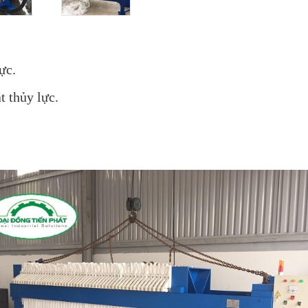
ực.
t thủy lực.