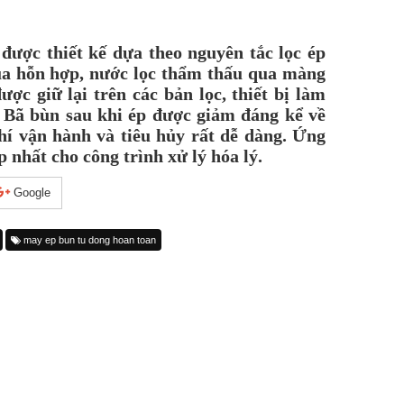
ược thiết kế dựa theo nguyên tắc lọc ép
a hỗn hợp, nước lọc thẩm thấu qua màng
ược giữ lại trên các bản lọc, thiết bị làm
. Bã bùn sau khi ép được giảm đáng kể về
 phí vận hành và tiêu hủy rất dễ dàng. Ứng
 nhất cho công trình xử lý hóa lý.
Google
may ep bun tu dong hoan toan