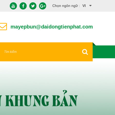
Chọn ngôn ngữ :
VI
EN
mayepbun@daidongtienphat.com