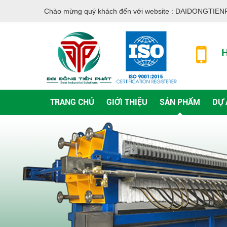
Chào mừng quý khách đến với website :
DAIDONGTIEN
H
TRANG CHỦ
GIỚI THIỆU
SẢN PHẨM
DỰ 