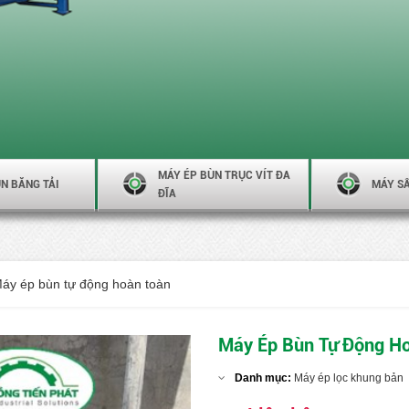
MÁY ÉP BÙN TRỤC VÍT ĐA
N BĂNG TẢI
MÁY S
ĐĨA
áy ép bùn tự động hoàn toàn
Máy Ép Bùn Tự Động H
Danh mục:
Máy ép lọc khung bản