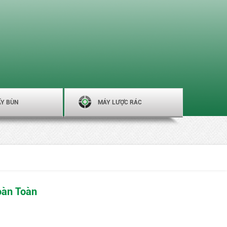
ẤY BÙN
MÁY LƯỢC RÁC
oàn Toàn