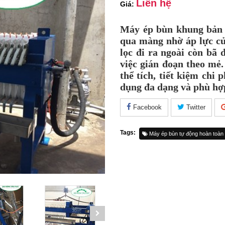
Liên hệ
Giá:
Máy ép bùn khung bản đ
qua màng nhờ áp lực củ
lọc đi ra ngoài còn bã đ
việc gián đoạn theo mẻ
thể tích, tiết kiệm chi
dụng đa dạng và phù hợp
Facebook
Twitter
Tags:
Máy ép bùn tự động hoàn toàn