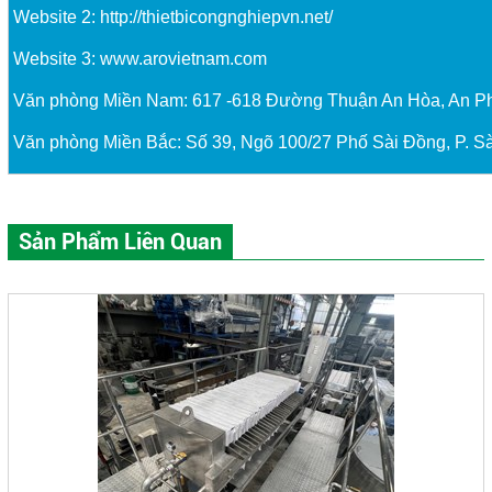
Website 2:
http://thietbicongnghiepvn.net/
Website 3:
www.arovietnam.com
Văn phòng Miền Nam: 617 -618 Đường Thuận An Hòa, An P
Văn phòng Miền Bắc: Số 39, Ngõ 100/27 Phố Sài Đồng, P. Sà
Sản Phẩm Liên Quan