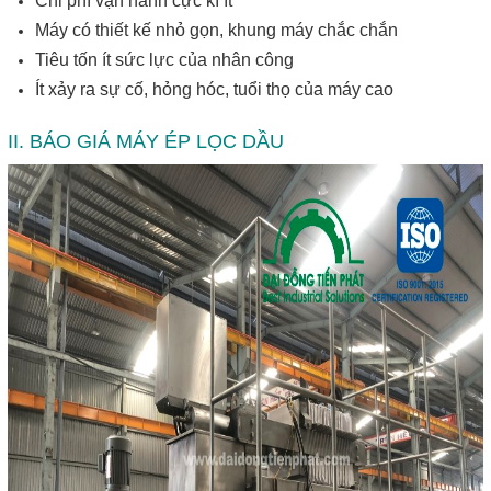
Chi phí vận hành cực kì ít
Máy có thiết kế nhỏ gọn, khung máy chắc chắn
Tiêu tốn ít sức lực của nhân công
Ít xảy ra sự cố, hỏng hóc, tuổi thọ của máy cao
II. BÁO GIÁ MÁY ÉP LỌC DẦU