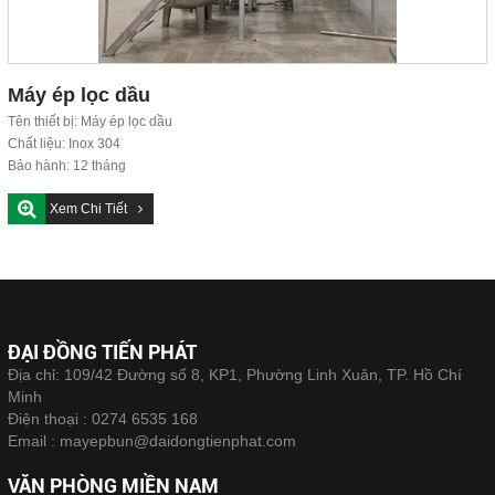
Máy ép lọc dầu
Tên thiết bị: Máy ép lọc dầu
Chất liệu: Inox 304
Bảo hành: 12 tháng
Thời gian sản xuất: 20 ngày
Xem Chi Tiết
Giao hàng: Toàn quốc...
ĐẠI ĐỒNG TIẾN PHÁT
Địa chỉ: 109/42 Đường số 8, KP1, Phường Linh Xuân, TP. Hồ Chí
Minh
Điện thoại :
0274 6535 168
Email :
mayepbun@daidongtienphat.com
VĂN PHÒNG MIỀN NAM