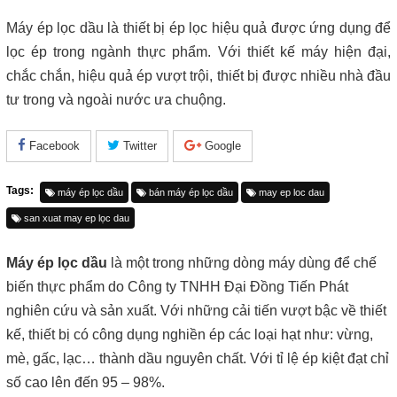
Máy ép lọc dầu là thiết bị ép lọc hiệu quả được ứng dụng để
lọc ép trong ngành thực phẩm. Với thiết kế máy hiện đại,
chắc chắn, hiệu quả ép vượt trội, thiết bị được nhiều nhà đầu
tư trong và ngoài nước ưa chuộng.
Facebook
Twitter
Google
Tags:
máy ép lọc dầu
bán máy ép lọc dầu
may ep loc dau
san xuat may ep lọc dau
Máy ép lọc dầu
là một trong những dòng máy dùng để chế
biến thực phẩm do Công ty TNHH Đại Đồng Tiến Phát
nghiên cứu và sản xuất. Với những cải tiến vượt bậc về thiết
kế, thiết bị có công dụng nghiền ép các loại hạt như: vừng,
mè, gấc, lạc… thành dầu nguyên chất. Với tỉ lệ ép kiệt đạt chỉ
số cao lên đến 95 – 98%.