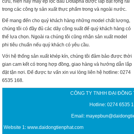
cứu, hiện nay máy ép lọc dầu Dotapha được lắp đặt rộng rãi
trong các công ty sản xuất thực phẩm trong và ngoài nước.
Để mang đến cho quý khách hàng những model chất lượng,
chúng tôi có đầy đủ các dãy công suất để quý khách hàng có
thể lựa chọn. Ngoài ra chúng tôi cũng nhận sản xuất model
phi tiêu chuẩn nếu quý khách có yêu cầu.
Với hệ thống sản xuất khép kín, chúng tôi đảm bảo được thời
gian cam kết có trong hợp đồng, giao hàng và hướng dẫn lắp
đặt tận nơi. Để được tư vấn xin vui lòng liên hệ hotline: 0274
6535 168.
CÔNG TY TNHH ĐẠI ĐỒNG 
Hotline: 0274 6535 
Email:
mayepbun@daidongti
Website 1:
www.daidongtienphat.com