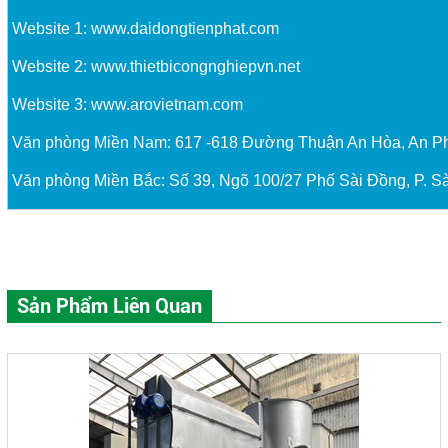
Website 1:
www.daidongtienphat.com
Website 2:
www.thietbicongnghiepvn.net
Website 3:
www.arovietnam.com
Văn phòng Miền Nam: 617 -618 Đường Thuận An Hòa, An P
Văn phòng Miền Bắc: Số 39, Ngõ 100/27 Phố Sài Đồng, P. Sà
Sản Phẩm Liên Quan