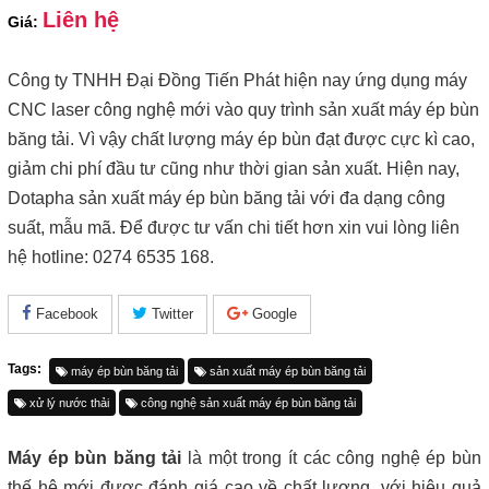
Liên hệ
Giá:
Công ty TNHH Đại Đồng Tiến Phát hiện nay ứng dụng máy
CNC laser công nghệ mới vào quy trình sản xuất máy ép bùn
băng tải. Vì vậy chất lượng máy ép bùn đạt được cực kì cao,
giảm chi phí đầu tư cũng như thời gian sản xuất. Hiện nay,
Dotapha sản xuất máy ép bùn băng tải với đa dạng công
suất, mẫu mã. Để được tư vấn chi tiết hơn xin vui lòng liên
hệ hotline: 0274 6535 168.
Facebook
Twitter
Google
Tags:
máy ép bùn băng tải
sản xuất máy ép bùn băng tải
xử lý nước thải
công nghệ sản xuất máy ép bùn băng tải
Máy ép bùn băng tải
là một trong ít các công nghệ ép bùn
thế hệ mới được đánh giá cao về chất lượng, với hiệu quả