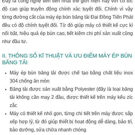
Đây là công nghệ tiên tiến nhất thế giới hiện nay với cố tốc
độ cao giúp truyền động chính xác tuyệt đối. Chính vì vậy
từng đường cắt của máy ép bùn băng tải Đại Đồng Tiến Phát
đều có độ chính tuyệt đối. Từ đó giúp máy có thiết kế cực kì
nổi bật, hiệu quả ép bùn cao, tiết kiệm chi phí sản xuất cũng
như đầu tư.
II. THÔNG SỐ KĨ THUẬT VÀ ƯU ĐIỂM MÁY ÉP BÙN
BĂNG TẢI
Máy ép bùn băng tải được chế tạo bằng chất liệu inox
304 chống ăn mòn
Băng tải được sản xuất bằng Polyester (đây là loại băng
tải không cần may 2 đầu, được thiết kế trên máy kểu zíc
zắc
Máy có thiết kế nhỏ gọn, từng chi tiết trên máy được sắp
xếp hợp lý, từ đó giúp thiết bị hoạt động dễ dàng, bảo trì,
bảo dưỡng, sửa chữa nhanh chóng