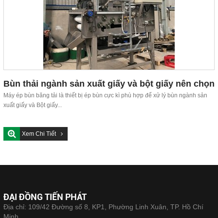
Bùn thải ngành sản xuất giấy và bột giấy nên chọn
máy ép bùn nào?
Máy ép bùn băng tải là thiết bị ép bùn cực kì phù hợp để xử lý bùn ngành sản
xuất giấy và Bột giấy...
Xem Chi Tiết
ĐẠI ĐỒNG TIẾN PHÁT
Địa chỉ: 109/42 Đường số 8, KP1, Phường Linh Xuân, TP. Hồ Chí
Minh