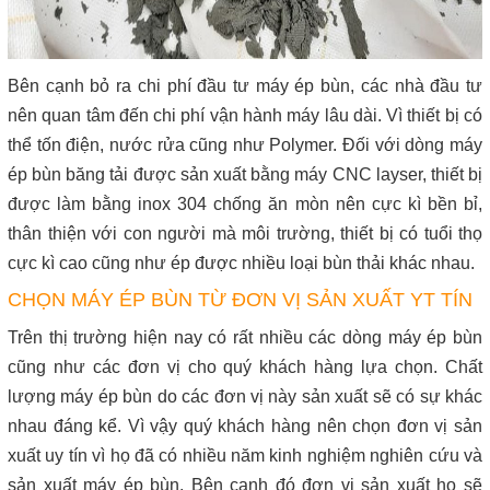
Bên cạnh bỏ ra chi phí đầu tư máy ép bùn, các nhà đầu tư
nên quan tâm đến chi phí vận hành máy lâu dài. Vì thiết bị có
thể tốn điện, nước rửa cũng như Polymer. Đối với dòng máy
ép bùn băng tải được sản xuất bằng máy CNC layser, thiết bị
được làm bằng inox 304 chống ăn mòn nên cực kì bền bỉ,
thân thiện với con người mà môi trường, thiết bị có tuổi thọ
cực kì cao cũng như ép được nhiều loại bùn thải khác nhau.
CHỌN MÁY ÉP BÙN TỪ ĐƠN VỊ SẢN XUẤT YT TÍN
Trên thị trường hiện nay có rất nhiều các dòng máy ép bùn
cũng như các đơn vị cho quý khách hàng lựa chọn. Chất
lượng máy ép bùn do các đơn vị này sản xuất sẽ có sự khác
nhau đáng kể. Vì vậy quý khách hàng nên chọn đơn vị sản
xuất uy tín vì họ đã có nhiều năm kinh nghiệm nghiên cứu và
sản xuất máy ép bùn. Bên cạnh đó đơn vị sản xuất họ sẽ