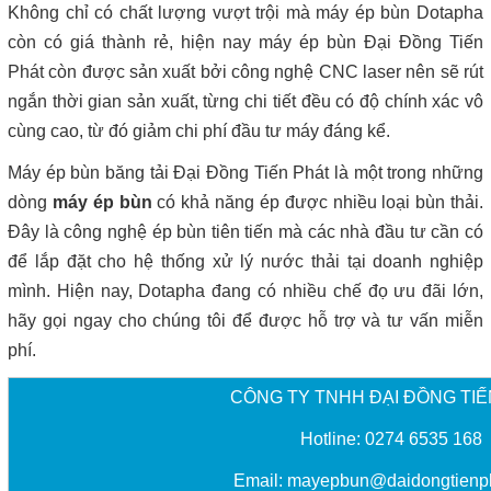
Không chỉ có chất lượng vượt trội mà máy ép bùn Dotapha
còn có giá thành rẻ, hiện nay máy ép bùn Đại Đồng Tiến
Phát còn được sản xuất bởi công nghệ CNC laser nên sẽ rút
ngắn thời gian sản xuất, từng chi tiết đều có độ chính xác vô
cùng cao, từ đó giảm chi phí đầu tư máy đáng kể.
Máy ép bùn băng tải Đại Đồng Tiến Phát là một trong những
dòng
máy ép bùn
có khả năng ép được nhiều loại bùn thải.
Đây là công nghệ ép bùn tiên tiến mà các nhà đầu tư cần có
để lắp đặt cho hệ thống xử lý nước thải tại doanh nghiệp
mình. Hiện nay, Dotapha đang có nhiều chế đọ ưu đãi lớn,
hãy gọi ngay cho chúng tôi để được hỗ trợ và tư vấn miễn
phí.
CÔNG TY TNHH ĐẠI ĐỒNG TIẾ
Hotline: 0274 6535 168
Email:
mayepbun@daidongtienp