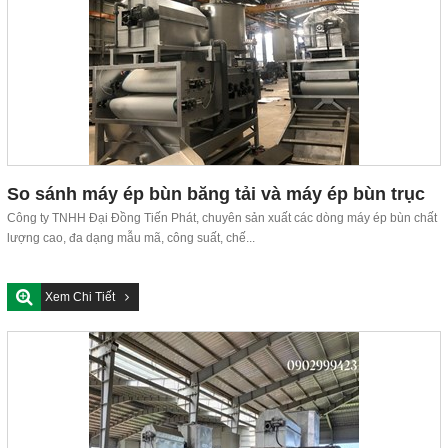
So sánh máy ép bùn băng tải và máy ép bùn trục
vít đa đĩa
Công ty TNHH Đại Đồng Tiến Phát, chuyên sản xuất các dòng máy ép bùn chất
lượng cao, đa dạng mẫu mã, công suất, chế...
Xem Chi Tiết