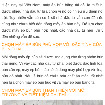
Hiện nay tại Việt Nam, máy ép bùn băng tải đôi là thiết bị
được nhiều nhà đầu tư lựa chọn vì nó có nhiều ưu điểm nổi
trội. Tuy nhiên vẫn còn có 1 số nhà đầu tư vẫn còn đắn đo
cũng như chưa biết đến dòng máy ép bùn này. Để lựa chọn
được máy ép bùn phù hợp nhất, các nhà đầu tư nên lưu ý
đến những vẫn đề sau:
CHỌN MÁY ÉP BÙN PHÙ HỢP VỚI ĐẶC TÍNH CỦA
BÙN THẢI
Mỗi dòng máy ép bùn sẽ được ứng dụng cho từng nhóm bùn
thải riêng. Vì vậy các nhà đầu tư phải biết được đặc tính loại
bùn cần ép, máy ép bùn nào sẽ là dòng máy phù hợp với loại
bùn đó nhất. Nếu là bùn có chứa hóa chất ăn mòn, tốt nhất
nên lựa chọn máy ép bùn trục vít và máy ép bùn băng tải.
CHỌN MÁY ÉP BÙN THÂN THIỆN VỚI MÔI
TRƯỜNG VÀ TIẾT KIỆM CHI PHÍ