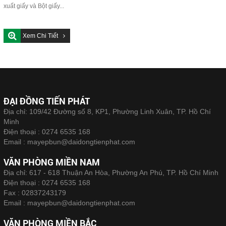
xuất giấy và Bột giấy...
Xem Chi Tiết
ĐẠI ĐỒNG TIẾN PHÁT
Địa chỉ: 109/42 Đường số 8, KP1, Phường Linh Xuân, TP. Hồ Chí
Minh
Điện thoại :
0274 6535 168
Email :
mayepbun@daidongtienphat.com
VĂN PHÒNG MIỀN NAM
Địa chỉ: 617 - 618 Thuận An Hòa, Phường An Phú, TP. Hồ Chí Minh
Điện thoại :
0274 6535 168
Fax :
02837243179
Email :
mayepbun@daidongtienphat.com
VĂN PHÒNG MIỀN BẮC