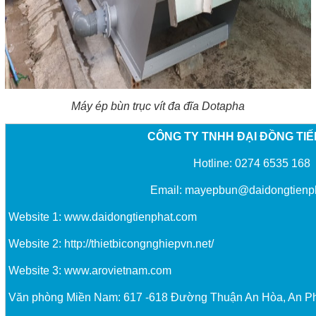
Máy ép bùn trục vít đa đĩa Dotapha
CÔNG TY TNHH ĐẠI ĐỒNG TI
Hotline: 0274 6535 168
Email:
mayepbun@daidongtienp
Website 1:
www.daidongtienphat.com
Website 2:
http://thietbicongnghiepvn.net/
Website 3:
www.arovietnam.com
Văn phòng Miền Nam: 617 -618 Đường Thuận An Hòa, An P