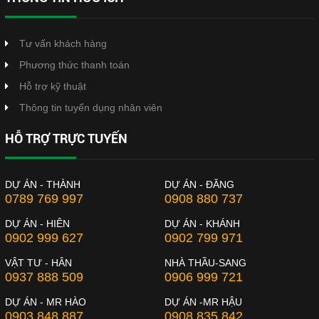
Tư vấn khách hàng
Phương thức thanh toán
Hỗ trợ kỹ thuật
Thông tin tuyển dụng nhân viên
HỖ TRỢ TRỰC TUYẾN
DỰ ÁN - THÀNH
DỰ ÁN - ĐĂNG
0789 769 997
0908 880 737
DỰ ÁN - HIÊN
DỰ ÁN - KHÁNH
0902 999 627
0902 799 971
VẬT TƯ - HÂN
NHÀ THẦU-SANG
0937 888 509
0906 999 721
DỰ ÁN - MR HÀO
DỰ ÁN -MR HẬU
0903 848 887
0908 835 842