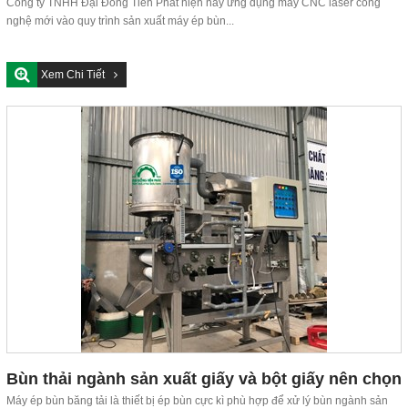
công nghệ mới
Công ty TNHH Đại Đồng Tiến Phát hiện nay ứng dụng máy CNC laser công
nghệ mới vào quy trình sản xuất máy ép bùn...
Xem Chi Tiết
Bùn thải ngành sản xuất giấy và bột giấy nên chọn
máy ép bùn nào?
Máy ép bùn băng tải là thiết bị ép bùn cực kì phù hợp để xử lý bùn ngành sản