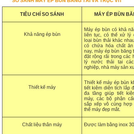
SO SÁNH MÁY ÉP BÙN BĂNG TẢI VÀ TRỤC VÍT
TIÊU CHÍ SO SÁNH
MÁY ÉP BÙN BĂ
Máy ép bùn có khả nă
Khả năng ép bùn
liên tục, có thể xử l
loại bùn thải khác nha
có chứa hóa chất ăn
nay, máy ép bùn băng 
đặt rộng rãi trong các
lý nước thải tại cá
nghiệp, nhà máy sản xu
Thiết kế máy ép bùn k
Thiết kế máy
tiết kiệm diện tích lắp 
đa tầng giúp tiết kiệ
máy, các bộ phận cấ
sắp xếp vô cùng hợp 
thể máy đẹp mắt.
Chất liệu thân máy
Được làm bằng inox 3