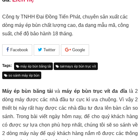
Giá:
Công ty TNHH Đại Đồng Tiến Phát, chuyên sản xuất các
dòng máy ép bùn chất lượng cao, đa dạng mẫu mã, công
suất, chế độ bảo hành 18 tháng.
Facebook
Twitter
Google
Tags:
máy ép bùn băng tải
tairmays ép bùn trục vít
so sánh máy ép bùn
Máy ép bùn băng tải
và
máy ép bùn trục vít đa đĩa
là 2
dòng máy được các nhà đầu tư cực kì ưa chuộng. Vì vậy 2
thiết bị này rất hay được các nhà đầu tư đưa lên bàn cân so
sánh. Trong bài viết ngày hôm nay, để cho quý khách hàng
có được sự lựa chọn phù hợp nhất, chúng tôi sẽ so sánh về
2 dòng máy này để quý khách hàng nắm rõ được các thông