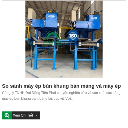
So sánh máy ép bùn khung bản màng và máy ép
bùn khung bản thường
Công ty TNHH Đại Đồng Tiến Phát chuyên nghiên cứu và sản xuất các dòng
máy ép bùn khung bản, băng tải, trục vít. Với...
Xem Chi Tiết