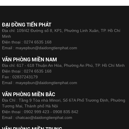
ĐẠI ĐỒNG TIẾN PHÁT
Địa chỉ: 109/42 Đường số 8, KP1, Phường Linh Xuân, TP. Hồ Chí
Minh
Điện thoại :
0274 6535 168
Email :
mayepbun@daidongtienphat.com
VĂN PHÒNG MIỀN NAM
Địa chỉ: 617 - 618 Thuận An Hòa, Phường An Phú, TP. Hồ Chí Minh
Điện thoại :
0274 6535 168
Fax :
02837243179
Email :
mayepbun@daidongtienphat.com
VĂN PHÒNG MIỀN BẮC
Địa Chỉ : Tầng 9 Tòa nhà Minori, Số 67A Phố Trương Định, Phường
Tương Mai, Thành phố Hà Nội
Điện thoại :
0902 999 423 - 0908 835 842
Email :
chatcao@daidongtienphat.com