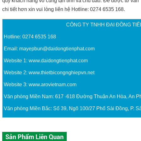
quý khách hàng vô cùng tận tình và chu đáo. Để được tư vấn 
chi tiết hơn xin vui lòng liên hệ Hotline: 0274 6535 168.
CÔNG TY TNHH ĐẠI ĐỒNG TIẾ
Hotline: 0274 6535 168
Email:
mayepbun@daidongtienphat.com
Website 1:
www.daidongtienphat.com
Website 2:
www.thietbicongnghiepvn.net
Website 3:
www.arovietnam.com
Văn phòng Miền Nam: 617 -618 Đường Thuận An Hòa, An P
Văn phòng Miền Bắc: Số 39, Ngõ 100/27 Phố Sài Đồng, P. Sà
Sản Phẩm Liên Quan